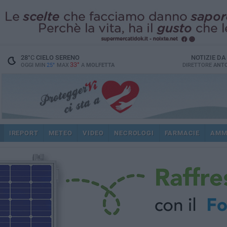
28
°C
CIELO SERENO
NOTIZIE D
33°
OGGI MIN
25°
MAX
A
MOLFETTA
DIRETTORE
ANTO
IREPORT
METEO
VIDEO
NECROLOGI
FARMACIE
AMM