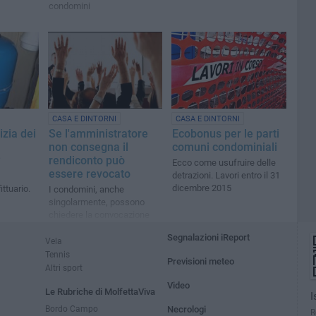
condomini
CASA E DINTORNI
CASA E DINTORNI
izia dei
Se l'amministratore
Ecobonus per le parti
non consegna il
comuni condominiali
?
rendiconto può
Ecco come usufruire delle
essere revocato
detrazioni. Lavori entro il 31
dicembre 2015
ittuario.
I condomini, anche
singolarmente, possono
chiedere la convocazione
dell'assemblea per porre
Segnalazioni iReport
fine al rapporto
Vela
Tennis
Previsioni meteo
Altri sport
Video
Le Rubriche di MolfettaViva
I
Bordo Campo
Necrologi
R