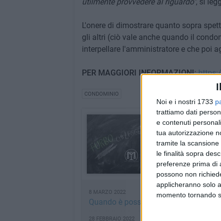
utilmente provvedere al riguardo"
, si le
L'onere di dimostrare quanto sopra spet
gli altri (ciò vale anche quando il con
interpellare l'amministratore e che poi a
PER MAGGIORI INFORMAZIONI
:
https
I
CONDOMINIO
Noi e i nostri 1733
p
trattiamo dati person
"Furbo"... chi Leg
e contenuti personali
tua autorizzazione no
Diritti e legge. Nella v
tramite la scansione 
INDICE RUBRICA
le finalità sopra des
preferenze prima di 
possono non richieder
applicheranno solo a
8 MARZO 2022
momento tornando su 
Quando è possibile dichiarare nullo un
28 FEBBRAIO 2022