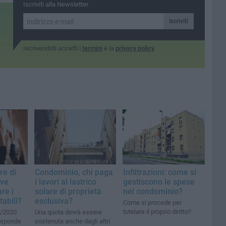
Iscriviti alla Newsletter
Iscriviti
Iscrivendoti accetti i
termini
e la
privacy policy
re di
Condominio, chi paga
Infiltrazioni: come si
eve
i lavori al lastrico
gestiscono le spese
re i
solare di proprietà
nel condominio?
abili?
esclusiva?
Come si procede per
tutelare il proprio diritto?
5/2020
Una quota dovrà essere
risponde
sostenuta anche dagli altri