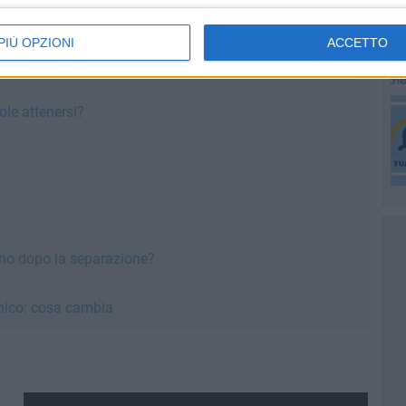
 all'avviamento: cosa prevede la legge
PIÙ OPZIONI
ACCETTO
locco Covid
ole attenersi?
iano dopo la separazione?
unico: cosa cambia