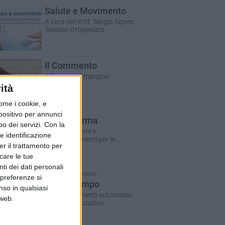
Salute e Movimento
A cura del dott. Sergio Squeo,
Tecnico Ortopedico
Il Commento
Riflessioni a margine
ità
ome i cookie, e
spositivo per annunci
ASM informa
o dei servizi.
Con la
Comunicazioni e
e identificazione
approfondimenti per la
er il trattamento per
cittadinanza
icare le tue
ti dei dati personali
DANILO SCARDIGNO
 preferenze si
Bordo Campo
nso in qualsiasi
Approfondimenti sul mondo
 web.
sportivo/educativo