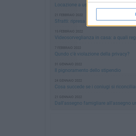
Locazione a uso commerciale e diritto
21 FEBBRAIO 2022
Sfratti: ripresa l'esecuzione dopo il b
15 FEBBRAIO 2022
Videosorveglianza in casa: a quali reg
7 FEBBRAIO 2022
Qundo c'è violazione della privacy?
31 GENNAIO 2022
Il pignoramento dello stipendio
24 GENNAIO 2022
Cosa succede se i coniugi si riconcil
21 GENNAIO 2022
Dall'assegno famigliare all'assegno 