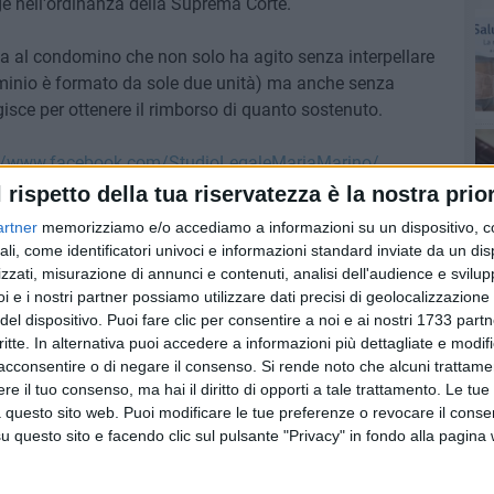
gge nell'ordinanza della Suprema Corte.
ta al condomino che non solo ha agito senza interpellare
dominio è formato da sole due unità) ma anche senza
gisce per ottenere il rimborso di quanto sostenuto.
://www.facebook.com/StudioLegaleMariaMarino/
l rispetto della tua riservatezza è la nostra prior
artner
memorizziamo e/o accediamo a informazioni su un dispositivo, c
ali, come identificatori univoci e informazioni standard inviate da un di
ge!
zzati, misurazione di annunci e contenuti, analisi dell'audience e svilupp
i e i nostri partner possiamo utilizzare dati precisi di geolocalizzazione 
ita di ogni giorno presenti più di quanto si possa pensare.
del dispositivo. Puoi fare clic per consentire a noi e ai nostri 1733 partn
critte. In alternativa puoi accedere a informazioni più dettagliate e modif
acconsentire o di negare il consenso.
Si rende noto che alcuni trattamen
e il tuo consenso, ma hai il diritto di opporti a tale trattamento. Le tue
 questo sito web. Puoi modificare le tue preferenze o revocare il conse
questo sito e facendo clic sul pulsante "Privacy" in fondo alla pagina
 contratto?