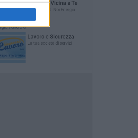
L'Energia Vicina a Te
Un servizio di Noi Energia
Lavoro e Sicurezza
La tua società di servizi