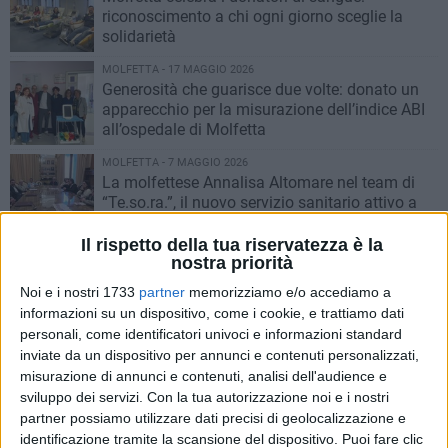
riconoscimento a chi ogni giorno sceglie la
solidarietà
MOLFETTA - 17 MAGGIO 2026
Generosità che guarisce due volte: donato un
apparecchio per la misurazione dell’indice ABI
all’ospedale di Molfetta
MOLFETTA - 7 MAGGIO 2026
La molfettese Annalisa Altomare nel team di
“Te.so.ra.”, il nuovo servizio sanitario attivo a
Bari
Il rispetto della tua riservatezza è la
MOLFETTA - 17 MARZO 2026
nostra priorità
Sanità digitale, Spaccavento: «Il Fascicolo
Noi e i nostri 1733
partner
memorizziamo e/o accediamo a
sanitario elettronico è strategico, ma deve
informazioni su un dispositivo, come i cookie, e trattiamo dati
diventare davvero centrale»
personali, come identificatori univoci e informazioni standard
MOLFETTA - 9 MARZO 2026
inviate da un dispositivo per annunci e contenuti personalizzati,
Giornata Mondiale del Rene: test, misurazioni e
misurazione di annunci e contenuti, analisi dell'audience e
visite gratuite in Nefrologia a Molfetta
sviluppo dei servizi.
Con la tua autorizzazione noi e i nostri
partner possiamo utilizzare dati precisi di geolocalizzazione e
identificazione tramite la scansione del dispositivo. Puoi fare clic
MOLFETTA - 3 MARZO 2026