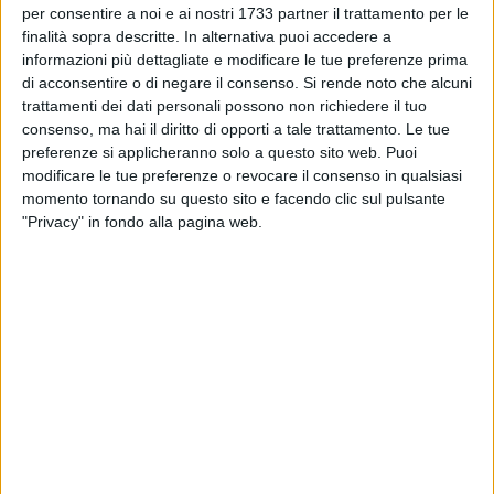
per consentire a noi e ai nostri 1733 partner il trattamento per le
Nuovo ospedale del Nord Barese: previsti 250
posti letto e 14 discipline mediche e
finalità sopra descritte. In alternativa puoi accedere a
chirurgiche
informazioni più dettagliate e modificare le tue preferenze prima
di acconsentire o di negare il consenso.
Si rende noto che alcuni
MOLFETTA - 26 FEBBRAIO 2026
trattamenti dei dati personali possono non richiedere il tuo
Felice Spaccavento presenta il nuovo sportello
consenso, ma hai il diritto di opporti a tale trattamento. Le tue
dedicato alle malattie rare del Policlinico di
preferenze si applicheranno solo a questo sito web. Puoi
Bari
modificare le tue preferenze o revocare il consenso in qualsiasi
momento tornando su questo sito e facendo clic sul pulsante
MOLFETTA - 14 FEBBRAIO 2026
Ospedale di Molfetta, attivo l’Ambulatorio di
"Privacy" in fondo alla pagina web.
Vulnologia: un riferimento per l'Asl Bari
MOLFETTA - 2 SETTEMBRE 2025
Più accoglienza e sicurezza anche a Molfetta:
l’infermiere di processo nei Pronto Soccorso
ASL Bari
MOLFETTA - 18 AGOSTO 2025
RSA, alberghi e B&B, campagna di prevenzione
anti-Legionella di ASL Bari