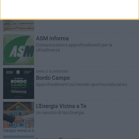
Il Commento
Riflessioni a margine
ASM informa
Comunicazioni e approfondimenti per la
cittadinanza
DANILO SCARDIGNO
Bordo Campo
Approfondimenti sul mondo sportivo/educativo
L'Energia Vicina a Te
Un servizio di Noi Energia