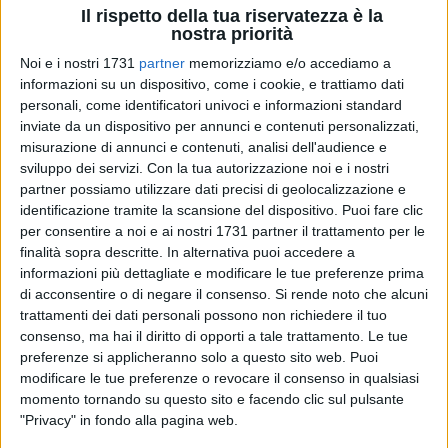
Il rispetto della tua riservatezza è la
nostra priorità
Noi e i nostri 1731
partner
memorizziamo e/o accediamo a
24
A cura di
informazioni su un dispositivo, come i cookie, e trattiamo dati
AVV. MARIA MARINO
personali, come identificatori univoci e informazioni standard
inviate da un dispositivo per annunci e contenuti personalizzati,
misurazione di annunci e contenuti, analisi dell'audience e
Il coniuge divorziato ha diritto a percepire una quota della
sviluppo dei servizi.
Con la tua autorizzazione noi e i nostri
partner possiamo utilizzare dati precisi di geolocalizzazione e
"liquidazione"
ovvero del Trattamento di Fine Rapporto di
identificazione tramite la scansione del dispositivo. Puoi fare clic
lavoro percepito dall'altro coniuge?
per consentire a noi e ai nostri 1731 partner il trattamento per le
La risposta per le legge è
si
, seppure a condizione che ci
finalità sopra descritte. In alternativa puoi accedere a
siano determinati
presupposti.
informazioni più dettagliate e modificare le tue preferenze prima
di acconsentire o di negare il consenso.
Si rende noto che alcuni
La norma da prendere in esame è
l'articolo 12 bis della L. n.
trattamenti dei dati personali possono non richiedere il tuo
898/1970.
consenso, ma hai il diritto di opporti a tale trattamento. Le tue
preferenze si applicheranno solo a questo sito web. Puoi
Essa, al
primo comma
, stabilisce che
"Il coniuge nei cui
modificare le tue preferenze o revocare il consenso in qualsiasi
confronti sia stata pronunciata sentenza di scioglimento o di
momento tornando su questo sito e facendo clic sul pulsante
cessazione degli effetti civili del matrimonio ha diritto, se
"Privacy" in fondo alla pagina web.
non passato a nuove nozze e in quanto sia titolare di