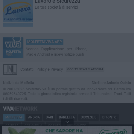
Lavoro e Sicurezza
La tua società di servizi
MOLFETTAVIVA APP
Scarica l'applicazione per iPhone,
iPad e Android e ricevi notizie push
Contatti
Policy e Privacy
GOCITY NEWS PLATFORM
Notizie da
Molfetta
Direttore
Antonio Quinto
© 2001-2026 MolfettaViva è un portale gestito da InnovaNews srl. Partita iva
08059640725. Testata giornalistica registrata presso il Tribunale di Trani. Tutti
i diritti riservati.
MOLFETTA
ANDRIA
BARI
BARLETTA
BISCEGLIE
BITONTO
CANOSA
CERIGNOLA
CORATO
GIOVINAZZO
MARGHERITA DI SAVOIA
MINERVINO
MODUGNO
PUGLIA
RUVO