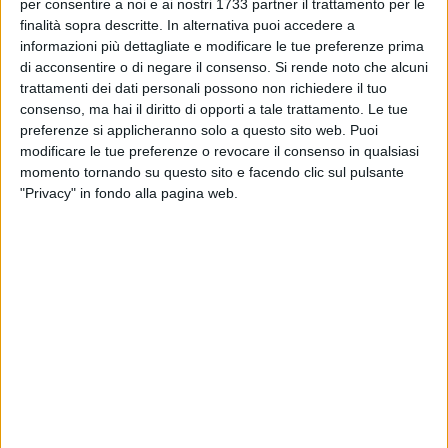
MOLFETTA - 3 GIUGNO 2014
per consentire a noi e ai nostri 1733 partner il trattamento per le
Arriva il “fascicolo del fabbricato”
finalità sopra descritte. In alternativa puoi accedere a
informazioni più dettagliate e modificare le tue preferenze prima
di acconsentire o di negare il consenso.
Si rende noto che alcuni
trattamenti dei dati personali possono non richiedere il tuo
MOLFETTA - 30 MAGGIO 2014
consenso, ma hai il diritto di opporti a tale trattamento. Le tue
E’ nata l’Associazione Imprenditori Area
preferenze si applicheranno solo a questo sito web. Puoi
Industriale di Molfetta
modificare le tue preferenze o revocare il consenso in qualsiasi
momento tornando su questo sito e facendo clic sul pulsante
MOLFETTA - 29 MAGGIO 2014
"Privacy" in fondo alla pagina web.
Centrale biomassa a Molfetta: ecco il progetto
approvato dalla Provincia
MOLFETTA - 28 MAGGIO 2014
Accordo tra Wwf Italia e Centro Recupero
Tartarughe Marine di Molfetta
MOLFETTA - 27 MAGGIO 2014
Cooperative edilizie, pre-assegnazioni nel
comparto 17