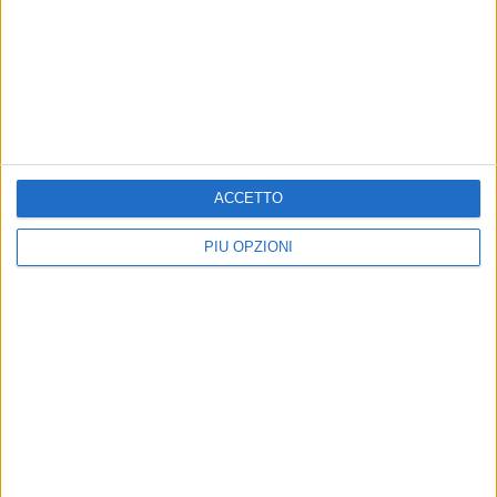
MOLFETTA - 11 MAGGIO 2014
Riqualificazione corso Umberto
Precedente
1
2
...
10
11
12
13
14
ACCETTO
Successiva
PIÙ OPZIONI