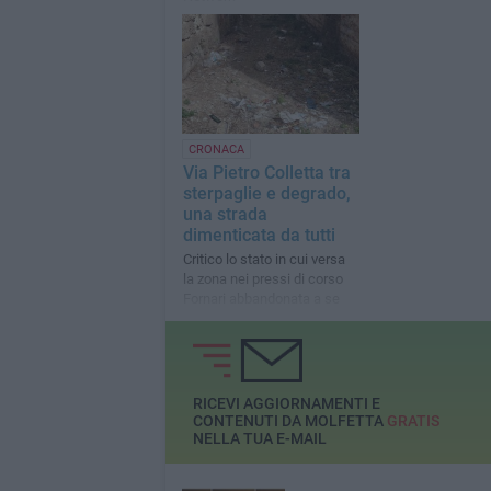
CRONACA
Via Pietro Colletta tra
sterpaglie e degrado,
una strada
dimenticata da tutti
Critico lo stato in cui versa
la zona nei pressi di corso
Fornari abbandonata a se
stessa da tempo
RICEVI AGGIORNAMENTI E
CONTENUTI DA MOLFETTA
GRATIS
NELLA TUA E-MAIL