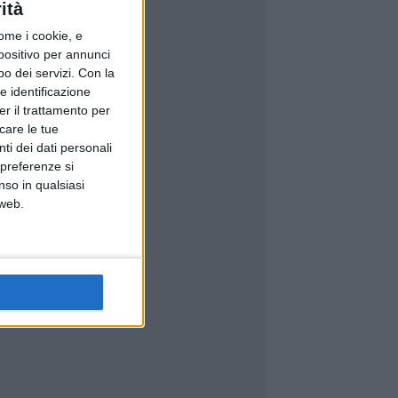
ità
ome i cookie, e
spositivo per annunci
o dei servizi.
Con la
e identificazione
er il trattamento per
icare le tue
ti dei dati personali
 preferenze si
nso in qualsiasi
 web.