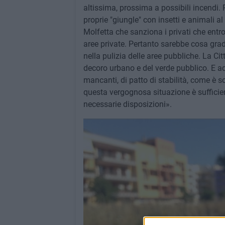
altissima, prossima a possibili incendi. P
proprie "giungle" con insetti e animali a
Molfetta che sanziona i privati che entr
aree private. Pertanto sarebbe cosa grad
nella pulizia delle aree pubbliche. La Ci
decoro urbano e del verde pubblico. E ade
mancanti, di patto di stabilità, come è s
questa vergognosa situazione è sufficien
necessarie disposizioni».