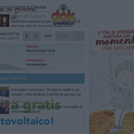
Ù LETTI QUESTA SETTIMANA
MERCOLEDÌ 5 AGOSTO
Molfetta commossa per la scomparsa di
Michele Cilardi: il ricordo degli amici
A
MOLFETTA
GIOVEDÌ 6 AGOSTO
APP
Marittimo molfettese muore a bordo di un
NIO QUINTO
peschereccio al largo del Gargano
SABATO 1 AGOSTO
La MTM Molfetta cerca autisti e
accompagnatori per gli scuolabus:
blicato il bando
GIOVEDÌ 6 AGOSTO
Molfetta piange Marta Maria Pisani, ultima
maestra della sartoria molfettese
INISTRATIVE
SABATO 1 AGOSTO
Consiglio comunale, Siragusa replica ad
Amato: «Mai limitato il diritto di parola, ho
to rispettare il regolamento»
MERCOLEDÌ 5 AGOSTO
Multiservizi, nominato il nuovo Consiglio di
Amministrazione