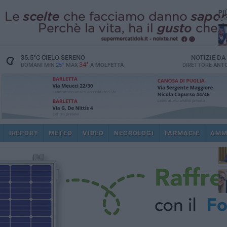
PI
35.5
°C
CIELO SERENO
NOTIZIE D
34°
DOMANI MIN
25°
MAX
A
MOLFETTA
DIRETTORE
ANTO
pub
IREPORT
METEO
VIDEO
NECROLOGI
FARMACIE
AMM
fat