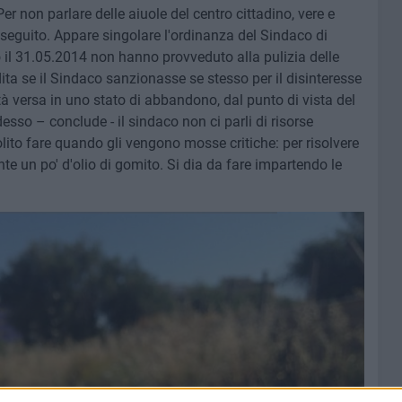
er non parlare delle aiuole del centro cittadino, vere e
l seguito. Appare singolare l'ordinanza del Sindaco di
o il 31.05.2014 non hanno provveduto alla pulizia delle
ita se il Sindaco sanzionasse se stesso per il disinteresse
ttà versa in uno stato di abbandono, dal punto di vista del
sso – conclude - il sindaco non ci parli di risorse
olito fare quando gli vengono mosse critiche: per risolvere
te un po' d'olio di gomito. Si dia da fare impartendo le