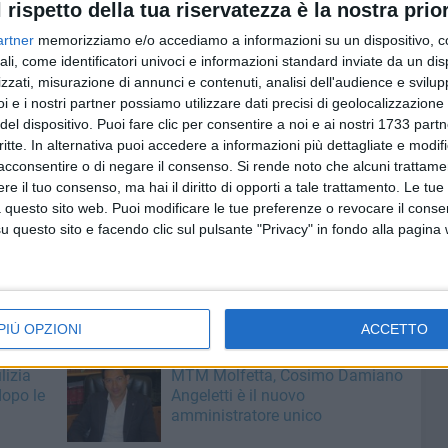
l rispetto della tua riservatezza è la nostra prior
artner
memorizziamo e/o accediamo a informazioni su un dispositivo, c
ali, come identificatori univoci e informazioni standard inviate da un di
zzati, misurazione di annunci e contenuti, analisi dell'audience e svilupp
i e i nostri partner possiamo utilizzare dati precisi di geolocalizzazione 
del dispositivo. Puoi fare clic per consentire a noi e ai nostri 1733 partn
critte. In alternativa puoi accedere a informazioni più dettagliate e modif
acconsentire o di negare il consenso.
Si rende noto che alcuni trattamen
e il tuo consenso, ma hai il diritto di opporti a tale trattamento. Le tue
 questo sito web. Puoi modificare le tue preferenze o revocare il conse
questo sito e facendo clic sul pulsante "Privacy" in fondo alla pagina
PIÙ OPZIONI
ACCETTO
7 AGOSTO 2026
lizia
MTM Molfetta, Cosimo Damiano
dopo le
Angeletti è il nuovo
amministratore unico