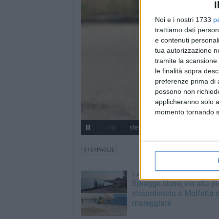
I
Noi e i nostri 1733
p
trattiamo dati person
e contenuti personali
tua autorizzazione no
tramite la scansione 
le finalità sopra des
preferenze prima di 
possono non richieder
applicheranno solo a
momento tornando su 
sterpaglie1
1
/
10
STERPAGLIE
7 AGOSTO 2026
Spiagge libere, via alla pu
straordinaria a Molfetta 
mareggiate