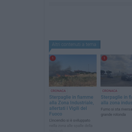
Altri contenuti a tema
1
1
CRONACA
CRONACA
Sterpaglie in fiamme
Sterpaglie in 
alla Zona Industriale,
alla zona indus
allertati i Vigili del
Fumo si sta rivers
Fuoco
grande rotonda
L'incendio si è sviluppato
nella zona alle spalle della
Network