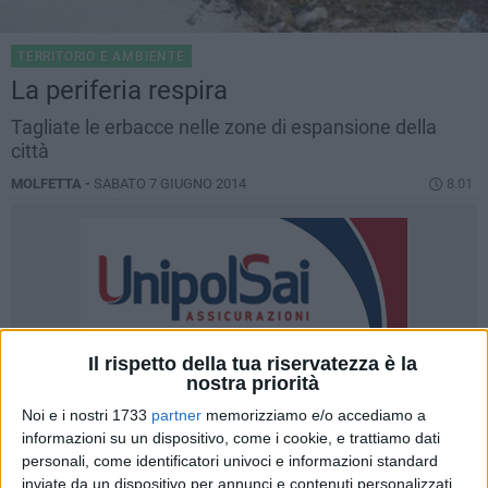
TERRITORIO E AMBIENTE
La periferia respira
Tagliate le erbacce nelle zone di espansione della
città
MOLFETTA -
SABATO 7 GIUGNO 2014
8.01
Il rispetto della tua riservatezza è la
nostra priorità
Noi e i nostri 1733
partner
memorizziamo e/o accediamo a
informazioni su un dispositivo, come i cookie, e trattiamo dati
personali, come identificatori univoci e informazioni standard
inviate da un dispositivo per annunci e contenuti personalizzati,