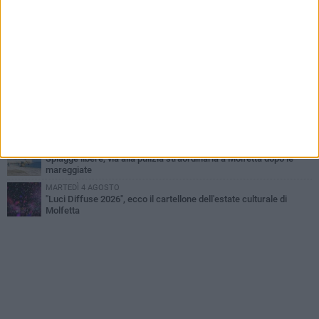
degli amici
GIOVEDÌ 6 AGOSTO
Marittimo molfettese muore a bordo di un peschereccio al largo
del Gargano
GIOVEDÌ 6 AGOSTO
Molfetta piange Marta Maria Pisani, ultima maestra della sartoria
molfettese
MERCOLEDÌ 5 AGOSTO
Multiservizi, nominato il nuovo Consiglio di Amministrazione
VENERDÌ 7 AGOSTO
Spiagge libere, via alla pulizia straordinaria a Molfetta dopo le
mareggiate
MARTEDÌ 4 AGOSTO
"Luci Diffuse 2026", ecco il cartellone dell'estate culturale di
Molfetta