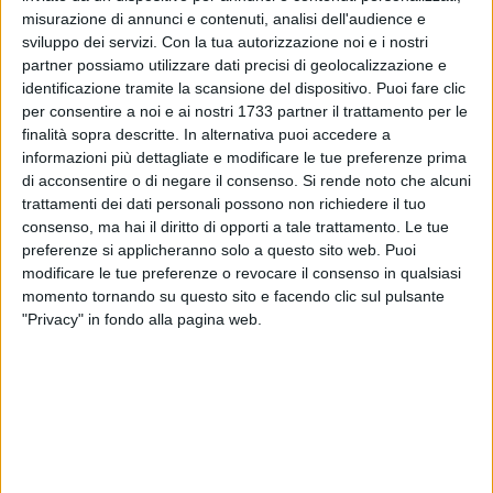
misurazione di annunci e contenuti, analisi dell'audience e
sviluppo dei servizi.
Con la tua autorizzazione noi e i nostri
partner possiamo utilizzare dati precisi di geolocalizzazione e
identificazione tramite la scansione del dispositivo. Puoi fare clic
per consentire a noi e ai nostri 1733 partner il trattamento per le
Fino a qualche giorno fa nelle zone di espansione c'era una
finalità sopra descritte. In alternativa puoi accedere a
informazioni più dettagliate e modificare le tue preferenze prima
mare di sterpaglie. Ora è stato tutto ripulito. «Continua in
di acconsentire o di negare il consenso.
Si rende noto che alcuni
questi giorni l'azione congiunta di Multiservizi e Asm –
trattamenti dei dati personali possono non richiedere il tuo
puntualizza una nota del Comune- per la pulitura di rovi,
consenso, ma hai il diritto di opporti a tale trattamento. Le tue
sterpaglie, erbacce da terreni e marciapiedi, concentrandosi
preferenze si applicheranno solo a questo sito web. Puoi
nelle aree di espansione della città. Prima – continua - è
modificare le tue preferenze o revocare il consenso in qualsiasi
stato necessario compiere un censimento puntuale di tutte le
momento tornando su questo sito e facendo clic sul pulsante
aree di pertinenza del Comune di Molfetta sulle quali agire e
"Privacy" in fondo alla pagina web.
della loro estensione. L'intervento proseguirà anche la
prossima settimana.
I privati, proprietari di terreni, giardini privati, fondi, aree e
pertinenze incolte e/o a riposo o abbandonati, i responsabili
di cantieri edili attivi, con concessione edilizia rilasciata dalla