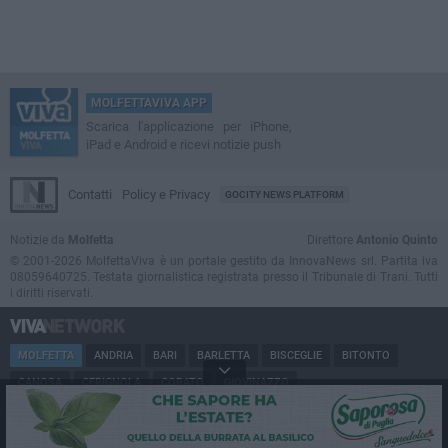
MOLFETTAVIVA APP
Scarica l'applicazione per iPhone,
iPad e Android e ricevi notizie push
Contatti
Policy e Privacy
GOCITY NEWS PLATFORM
Notizie da
Molfetta
Direttore
Antonio Quinto
© 2001-2026 MolfettaViva è un portale gestito da InnovaNews srl. Partita iva
08059640725. Testata giornalistica registrata presso il Tribunale di Trani. Tutti
i diritti riservati.
MOLFETTA
ANDRIA
BARI
BARLETTA
BISCEGLIE
BITONTO
CANOSA
CERIGNOLA
CORATO
GIOVINAZZO
MARGHERITA DI SAVOIA
MINERVINO
MODUGNO
PUGLIA
RUVO
SAN FERDINANDO
SPINAZZOLA
TERLIZZI
TRANI
TRINITAPOLI