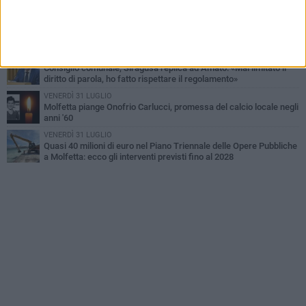
limitare l'impatto sulle famiglie»
SABATO 1 AGOSTO
La MTM Molfetta cerca autisti e accompagnatori per gli
scuolabus: pubblicato il bando
SABATO 1 AGOSTO
Consiglio comunale, Siragusa replica ad Amato: «Mai limitato il
diritto di parola, ho fatto rispettare il regolamento»
VENERDÌ 31 LUGLIO
Molfetta piange Onofrio Carlucci, promessa del calcio locale negli
anni '60
VENERDÌ 31 LUGLIO
Quasi 40 milioni di euro nel Piano Triennale delle Opere Pubbliche
a Molfetta: ecco gli interventi previsti fino al 2028