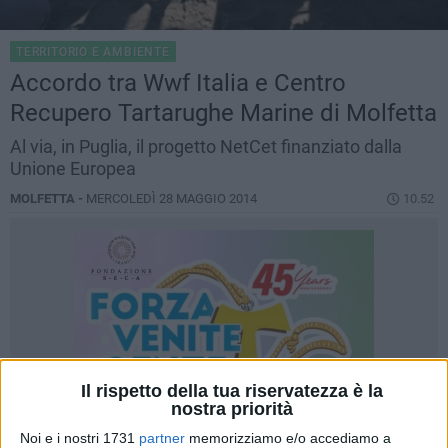
TERRITORIO E AMBIENTE
Accordo tra Wwf Italia e Centro
Recupero Tartarughe Marine di Molfetta
Al via, in Puglia, il progetto NetCet finanziato dalla
Unione Europea
MOLFETTA -
MERCOLEDÌ 28 MAGGIO 2014
10.52
Il rispetto della tua riservatezza è la
nostra priorità
Noi e i nostri 1731
partner
memorizziamo e/o accediamo a