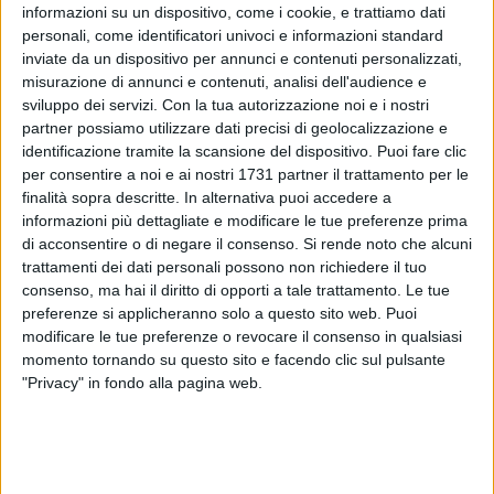
informazioni su un dispositivo, come i cookie, e trattiamo dati
personali, come identificatori univoci e informazioni standard
inviate da un dispositivo per annunci e contenuti personalizzati,
misurazione di annunci e contenuti, analisi dell'audience e
sviluppo dei servizi.
Con la tua autorizzazione noi e i nostri
partner possiamo utilizzare dati precisi di geolocalizzazione e
identificazione tramite la scansione del dispositivo. Puoi fare clic
Firmato a Roma il protocollo di intesa tra il WWF Italia e il
per consentire a noi e ai nostri 1731 partner il trattamento per le
Centro Recupero Tartarughe Marine di Molfetta per lo
finalità sopra descritte. In alternativa puoi accedere a
svolgimento delle azioni del progetto NETCET in Puglia.
informazioni più dettagliate e modificare le tue preferenze prima
di acconsentire o di negare il consenso.
Si rende noto che alcuni
L'accordo, sottoscritto tra Dante Caserta (presidente WWF
trattamenti dei dati personali possono non richiedere il tuo
Italia) e Pasquale Salvemini (Responsabile del Centro
consenso, ma hai il diritto di opporti a tale trattamento. Le tue
Tartarughe Marine di Molfetta), punta ad implementare le
preferenze si applicheranno solo a questo sito web. Puoi
attività di studio sulle tartarughe marine e sui cetacei ed in
modificare le tue preferenze o revocare il consenso in qualsiasi
particolar modo facendo riferimento ad azioni ben precise
momento tornando su questo sito e facendo clic sul pulsante
quali il monitoraggio degli spiaggiamenti, ricerca scientifica,
"Privacy" in fondo alla pagina web.
campagne di informazione rivolte ai pescatori e diportisti,
attività di educazione nelle scuole e con il grande pubblico
con eventi importanti come le liberazioni di tartarughe
marine.