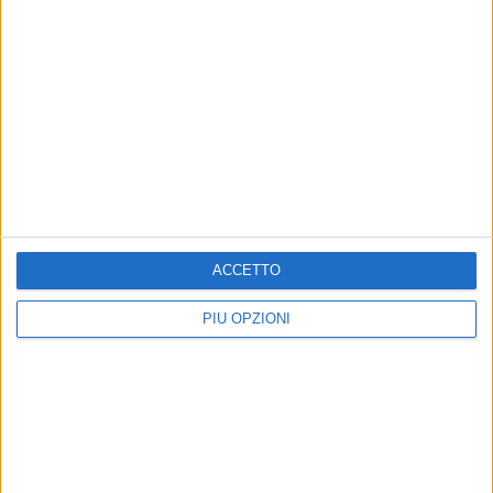
Martiri: l’8 agosto si apre il programma dei
festeggiamenti 2026
6 AGOSTO 2026
Cimitero comunale, nuovi interventi per
sicurezza e manutenzione: affidati lavori per
oltre 33mila euro
ACCETTO
PIÙ OPZIONI