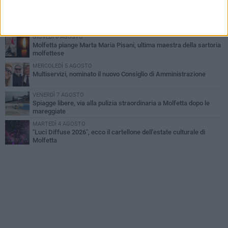
GIOVEDÌ 6 AGOSTO
Marittimo molfettese muore a bordo di un peschereccio al largo
del Gargano
GIOVEDÌ 6 AGOSTO
Molfetta piange Marta Maria Pisani, ultima maestra della sartoria
molfettese
MERCOLEDÌ 5 AGOSTO
Multiservizi, nominato il nuovo Consiglio di Amministrazione
VENERDÌ 7 AGOSTO
Spiagge libere, via alla pulizia straordinaria a Molfetta dopo le
mareggiate
MARTEDÌ 4 AGOSTO
"Luci Diffuse 2026", ecco il cartellone dell'estate culturale di
Molfetta