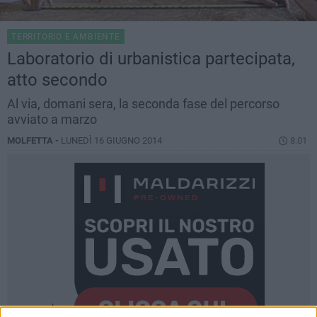
TERRITORIO E AMBIENTE
Laboratorio di urbanistica partecipata,
atto secondo
Al via, domani sera, la seconda fase del percorso
avviato a marzo
MOLFETTA -
LUNEDÌ 16 GIUGNO 2014
8.01