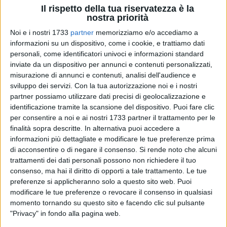
Il rispetto della tua riservatezza è la
nostra priorità
Noi e i nostri 1733
partner
memorizziamo e/o accediamo a
informazioni su un dispositivo, come i cookie, e trattiamo dati
personali, come identificatori univoci e informazioni standard
inviate da un dispositivo per annunci e contenuti personalizzati,
misurazione di annunci e contenuti, analisi dell'audience e
«Se, ancor prima della definizione degli Atti di Indirizzo, i
sviluppo dei servizi.
Con la tua autorizzazione noi e i nostri
soggetti che si occupano della loro disposizione, potessero
partner possiamo utilizzare dati precisi di geolocalizzazione e
guardare con la lente di ingrandimento quelle che sono le
identificazione tramite la scansione del dispositivo. Puoi fare clic
necessità dei cittadini rispetto ad alcune parti di città o
per consentire a noi e ai nostri 1733 partner il trattamento per le
all'intero sistema città, si è convinti che si riuscirebbe a
finalità sopra descritte. In alternativa puoi accedere a
stringere indissolubilmente la morsa tra la visione politica
informazioni più dettagliate e modificare le tue preferenze prima
della città e le istanze dei cittadini». Così scrivono, in una
di acconsentire o di negare il consenso.
Si rende noto che alcuni
trattamenti dei dati personali possono non richiedere il tuo
nota, i responsabili del Lup, il laboratorio di urbanistica
consenso, ma hai il diritto di opporti a tale trattamento. Le tue
partecipata.
preferenze si applicheranno solo a questo sito web. Puoi
modificare le tue preferenze o revocare il consenso in qualsiasi
«Lo scorso 28 Maggio presso la Fabbrica di San Domenico il
momento tornando su questo sito e facendo clic sul pulsante
LUP - Laboratorio di Urbanistica Partecipata ha messo a
"Privacy" in fondo alla pagina web.
disposizione dell'intera cittadinanza - continua la nota - i