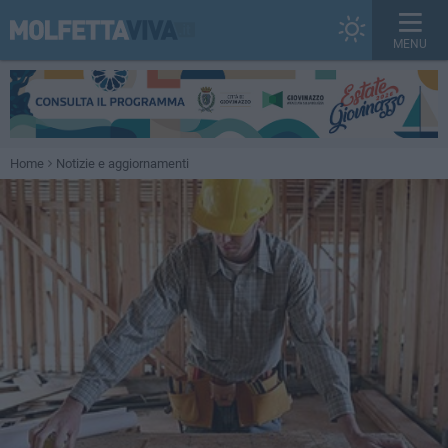
MENU
Home
Notizie e aggiornamenti