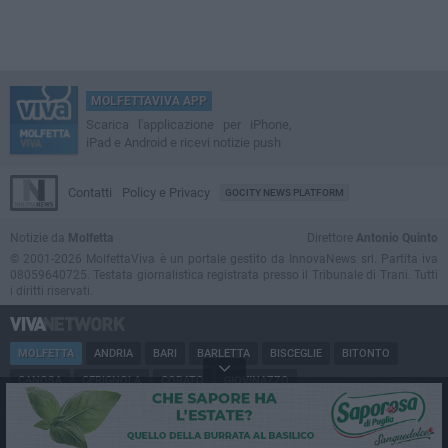
MOLFETTAVIVA APP
Scarica l'applicazione per iPhone,
iPad e Android e ricevi notizie push
Contatti
Policy e Privacy
GOCITY NEWS PLATFORM
Notizie da
Molfetta
Direttore
Antonio Quinto
© 2001-2026 MolfettaViva è un portale gestito da InnovaNews srl. Partita iva
08059640725. Testata giornalistica registrata presso il Tribunale di Trani. Tutti
i diritti riservati.
MOLFETTA
ANDRIA
BARI
BARLETTA
BISCEGLIE
BITONTO
CANOSA
CERIGNOLA
CORATO
GIOVINAZZO
MARGHERITA DI SAVOIA
MINERVINO
MODUGNO
PUGLIA
RUVO
SAN FERDINANDO
SPINAZZOLA
TERLIZZI
TRANI
TRINITAPOLI