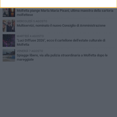
GIOVEDÌ 6 AGOSTO
Molfetta piange Marta Maria Pisani, ultima maestra della sartoria
molfettese
MERCOLEDÌ 5 AGOSTO
Multiservizi, nominato il nuovo Consiglio di Amministrazione
MARTEDÌ 4 AGOSTO
"Luci Diffuse 2026", ecco il cartellone dell'estate culturale di
Molfetta
VENERDÌ 7 AGOSTO
Spiagge libere, via alla pulizia straordinaria a Molfetta dopo le
mareggiate