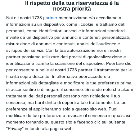
Il rispetto della tua riservatezza è la
nostra priorità
Noi e i nostri 1733
partner
memorizziamo e/o accediamo a
informazioni su un dispositivo, come i cookie, e trattiamo dati
personali, come identificatori univoci e informazioni standard
inviate da un dispositivo per annunci e contenuti personalizzati,
misurazione di annunci e contenuti, analisi dell'audience e
Torre Calderina, tra Bisceglie e Molfetta, diventerà area
sviluppo dei servizi.
Con la tua autorizzazione noi e i nostri
marina protetta. Il Ministero ha dato l'ok per l'avvio dell'iter.
partner possiamo utilizzare dati precisi di geolocalizzazione e
Il sito, di straordinario interesse naturalistico, è luogo
identificazione tramite la scansione del dispositivo. Puoi fare clic
preferenziale per l'avifauna in transito lungo le coste
per consentire a noi e ai nostri 1733 partner il trattamento per le
finalità sopra descritte. In alternativa puoi accedere a
occidentali della Puglia per le rotte migratorie, grazie alla
informazioni più dettagliate e modificare le tue preferenze prima
presenza di zone umide come la vicina Cala Pantano, e ha
di acconsentire o di negare il consenso.
Si rende noto che alcuni
come emblema proprio Torre Calderina, torre costiera del XVI
trattamenti dei dati personali possono non richiedere il tuo
secolo, facente parte del complesso sistema di torri di
consenso, ma hai il diritto di opporti a tale trattamento. Le tue
avvistamento del Regno di Napoli. Già il progetto di
preferenze si applicheranno solo a questo sito web. Puoi
illuminati imprenditori dell'Oasi naturale Torre Calderina,
modificare le tue preferenze o revocare il consenso in qualsiasi
costituita dal lontano 1983, si era basato sul recupero, sul
momento tornando su questo sito e facendo clic sul pulsante
"Privacy" in fondo alla pagina web.
ripristino e sul rispetto delle peculiarità di questa zona in
maniera ecocompatibile, al fine della salvaguardia della