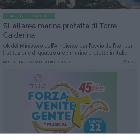
TERRITORIO E AMBIENTE
Si' all'area marina protetta di Torre
Calderina
Ok del Ministero dell'Ambiente per l'avvio dell'iter per
l'istituzione di quattro aree marine protette in Italia
MOLFETTA -
SABATO 14 GIUGNO 2014
8.15