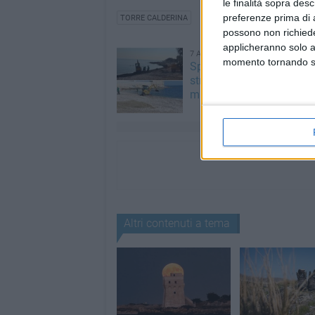
le finalità sopra des
preferenze prima di 
TORRE CALDERINA
possono non richieder
applicheranno solo a
7 AGOSTO 2026
momento tornando su 
Spiagge libere, via alla pu
straordinaria a Molfetta 
mareggiate
Altri contenuti a tema