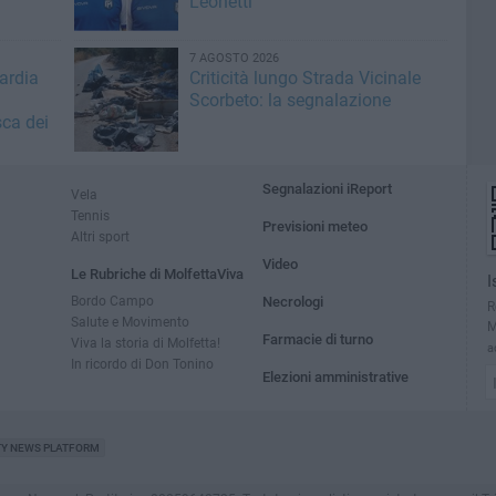
Leonetti
7 AGOSTO 2026
ardia
Criticità lungo Strada Vicinale
Scorbeto: la segnalazione
sca dei
Segnalazioni iReport
Vela
Tennis
Previsioni meteo
Altri sport
Video
Le Rubriche di MolfettaViva
I
Bordo Campo
Necrologi
R
Salute e Movimento
M
Farmacie di turno
Viva la storia di Molfetta!
a
In ricordo di Don Tonino
Elezioni amministrative
TY NEWS PLATFORM