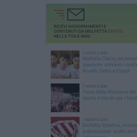
RICEVI AGGIORNAMENTI E
CONTENUTI DA MOLFETTA
GRATIS
NELLA TUA E-MAIL
7 AGOSTO 2026
Molfetta Calcio, tre innest
spessore: arrivano i molfe
Roselli, Cirillo e Caputi
7 AGOSTO 2026
Festa della Madonna dei M
aperto il bando per i food
7 AGOSTO 2026
Molfetta Sportiva, iniziat
preparazione: scelto anc