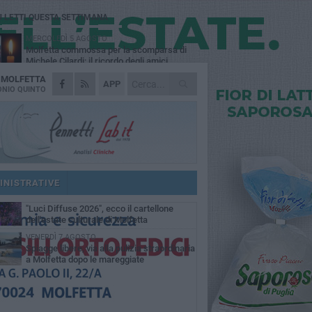
Ù LETTI QUESTA SETTIMANA
MERCOLEDÌ 5 AGOSTO
Molfetta commossa per la scomparsa di
Michele Cilardi: il ricordo degli amici
A
MOLFETTA
GIOVEDÌ 6 AGOSTO
APP
Marittimo molfettese muore a bordo di un
NIO QUINTO
peschereccio al largo del Gargano
GIOVEDÌ 6 AGOSTO
Molfetta piange Marta Maria Pisani, ultima
maestra della sartoria molfettese
MERCOLEDÌ 5 AGOSTO
Multiservizi, nominato il nuovo Consiglio di
Amministrazione
INISTRATIVE
MARTEDÌ 4 AGOSTO
"Luci Diffuse 2026", ecco il cartellone
dell'estate culturale di Molfetta
VENERDÌ 7 AGOSTO
Spiagge libere, via alla pulizia straordinaria
a Molfetta dopo le mareggiate