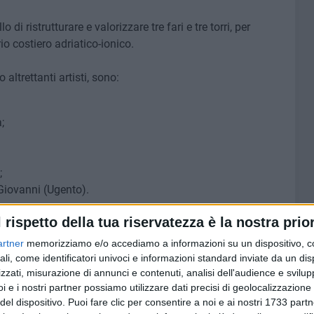
 di ristrutturare e valorizzare tre fari e tre torri, per
io costiero adriatico-ionico.
altrettanti artisti, sono:
;
;
 Giovanni (Ugento).
ine dal Fuoco Segreto citato dell'autore britannico JRR
l rispetto della tua riservatezza è la nostra prior
a cui sono animate le creature della terra di Arda e in
artner
memorizziamo e/o accediamo a informazioni su un dispositivo, c
azioni. La mostra è promossa da Fondazione Pino Pascali
ali, come identificatori univoci e informazioni standard inviate da un di
ultura e Valorizzazione del Territorio della Regione
zzati, misurazione di annunci e contenuti, analisi dell'audience e svilupp
tto CoHeN-Coastal Heritage Network, finanziato dal
i e i nostri partner possiamo utilizzare dati precisi di geolocalizzazione 
2020.
del dispositivo. Puoi fare clic per consentire a noi e ai nostri 1733 partn