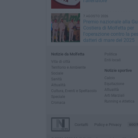
l'allenatore
7 AGOSTO 2026
Premio nazionale alla Gu
Costiera di Molfetta per
l'operazione contro la pe
datteri di mare del 2025
Notizie da Molfetta
Politica
Enti locali
Vita di città
Territorio e Ambiente
Notizie sportive
Sociale
Calcio
Sanità
Equitazione
Attualità
Attualità
Cultura, Eventi e Spettacolo
Arti Marziali
Speciale
Running e Atletica
Cronaca
Contatti
Policy e Privacy
GOCI