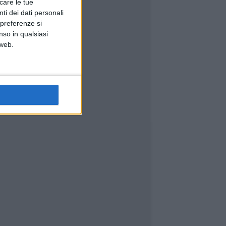
icare le tue
ti dei dati personali
 preferenze si
nso in qualsiasi
 web.