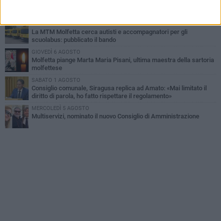
Marittimo molfettese muore a bordo di un peschereccio al largo
del Gargano
SABATO 1 AGOSTO
La MTM Molfetta cerca autisti e accompagnatori per gli
scuolabus: pubblicato il bando
GIOVEDÌ 6 AGOSTO
Molfetta piange Marta Maria Pisani, ultima maestra della sartoria
molfettese
SABATO 1 AGOSTO
Consiglio comunale, Siragusa replica ad Amato: «Mai limitato il
diritto di parola, ho fatto rispettare il regolamento»
MERCOLEDÌ 5 AGOSTO
Multiservizi, nominato il nuovo Consiglio di Amministrazione