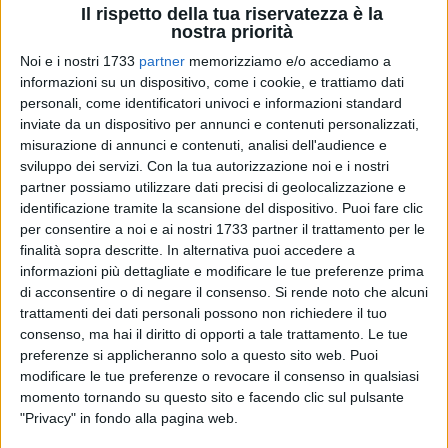
Il rispetto della tua riservatezza è la
nostra priorità
Noi e i nostri 1733
partner
memorizziamo e/o accediamo a
67
informazioni su un dispositivo, come i cookie, e trattiamo dati
personali, come identificatori univoci e informazioni standard
inviate da un dispositivo per annunci e contenuti personalizzati,
misurazione di annunci e contenuti, analisi dell'audience e
Una nota inviata agli organi di stampa da parte
sviluppo dei servizi.
Con la tua autorizzazione noi e i nostri
dell'avvocato
Felice Petruzzella
. Serve a fare il punto sulle
partner possiamo utilizzare dati precisi di geolocalizzazione e
indagini relative al delitto del 54enne
Antonio Andriani
, ferito
identificazione tramite la scansione del dispositivo. Puoi fare clic
la sera di sabato, 26 novembre, nel portone della sua
per consentire a noi e ai nostri 1733 partner il trattamento per le
abitazione di via Martiri di via Fani alla periferia di Molfetta e
finalità sopra descritte. In alternativa puoi accedere a
morto dopo alcune ore al Policlinico di Bari.
informazioni più dettagliate e modificare le tue preferenze prima
di acconsentire o di negare il consenso.
Si rende noto che alcuni
trattamenti dei dati personali possono non richiedere il tuo
«Futili motivi», spiegano i
Carabinieri della Compagnia di
consenso, ma hai il diritto di opporti a tale trattamento. Le tue
Molfetta
, agli ordini del capitano
Vito Ingrosso
, che dopo
preferenze si applicheranno solo a questo sito web. Puoi
oltre 8 ore di interrogatorio hanno arrestato
Crescenzio
modificare le tue preferenze o revocare il consenso in qualsiasi
Bartoli
, 44 anni, marito della nipote della vittima.
momento tornando su questo sito e facendo clic sul pulsante
"Privacy" in fondo alla pagina web.
«La moglie e le tre figlie di Antonio Andriani - scrive