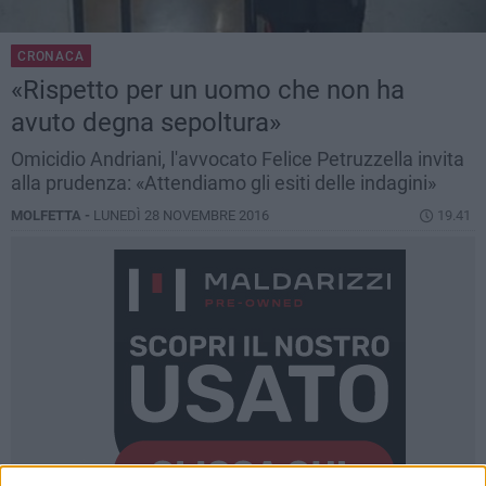
CRONACA
«Rispetto per un uomo che non ha
avuto degna sepoltura»
Omicidio Andriani, l'avvocato Felice Petruzzella invita
alla prudenza: «Attendiamo gli esiti delle indagini»
MOLFETTA -
LUNEDÌ 28 NOVEMBRE 2016
19.41