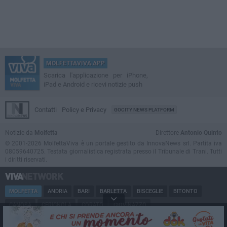
MOLFETTAVIVA APP
Scarica l'applicazione per iPhone,
iPad e Android e ricevi notizie push
Contatti
Policy e Privacy
GOCITY NEWS PLATFORM
Notizie da
Molfetta
Direttore
Antonio Quinto
© 2001-2026 MolfettaViva è un portale gestito da InnovaNews srl. Partita iva
08059640725. Testata giornalistica registrata presso il Tribunale di Trani. Tutti
i diritti riservati.
MOLFETTA
ANDRIA
BARI
BARLETTA
BISCEGLIE
BITONTO
CANOSA
CERIGNOLA
CORATO
GIOVINAZZO
MARGHERITA DI SAVOIA
MINERVINO
MODUGNO
PUGLIA
RUVO