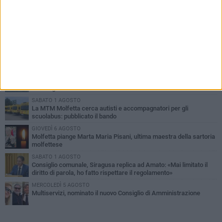
PIÙ LETTI QUESTA SETTIMANA
MERCOLEDÌ 5 AGOSTO
Molfetta commossa per la scomparsa di Michele Cilardi: il ricordo
degli amici
GIOVEDÌ 6 AGOSTO
Marittimo molfettese muore a bordo di un peschereccio al largo
del Gargano
SABATO 1 AGOSTO
La MTM Molfetta cerca autisti e accompagnatori per gli
scuolabus: pubblicato il bando
GIOVEDÌ 6 AGOSTO
Molfetta piange Marta Maria Pisani, ultima maestra della sartoria
molfettese
SABATO 1 AGOSTO
Consiglio comunale, Siragusa replica ad Amato: «Mai limitato il
diritto di parola, ho fatto rispettare il regolamento»
MERCOLEDÌ 5 AGOSTO
Multiservizi, nominato il nuovo Consiglio di Amministrazione