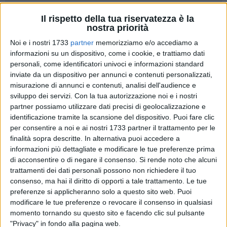
Il rispetto della tua riservatezza è la
23
nostra priorità
Noi e i nostri 1733
partner
memorizziamo e/o accediamo a
informazioni su un dispositivo, come i cookie, e trattiamo dati
Con l'arrivo del 2022, per festeggiare la fine del vecchio anno
personali, come identificatori univoci e informazioni standard
e l'arrivo del nuovo, la
Lega per l'Abolizione della Caccia
inviate da un dispositivo per annunci e contenuti personalizzati,
invita tutti a «non acquistare petardi, fuochi artificiali o
misurazione di annunci e contenuti, analisi dell'audience e
lanterne volanti e fa un appello ai sindaci affinché ne vietino
sviluppo dei servizi.
Con la tua autorizzazione noi e i nostri
l'uso con un'ordinanza, disponendo i controlli necessari
partner possiamo utilizzare dati precisi di geolocalizzazione e
identificazione tramite la scansione del dispositivo. Puoi fare clic
perché venga rispettata».
per consentire a noi e ai nostri 1733 partner il trattamento per le
finalità sopra descritte. In alternativa puoi accedere a
L'invito a non sparare fuochi d'artificio e petardi durante la
informazioni più dettagliate e modificare le tue preferenze prima
notte dell'ultimo dell'anno giunge da
Pasquale Salvemini
.
di acconsentire o di negare il consenso.
Si rende noto che alcuni
«Tutto questo - afferma - servirà ad evitare la
morte di
trattamenti dei dati personali possono non richiedere il tuo
centinaia di migliaia di animali, incidenti e traumi dovuti al
consenso, ma hai il diritto di opporti a tale trattamento. Le tue
loro fragore
. L'esplosione dei fuochi artificiali e dei petardi in
preferenze si applicheranno solo a questo sito web. Puoi
modificare le tue preferenze o revocare il consenso in qualsiasi
piena notte causa agli animali danni inimmaginabili.
momento tornando su questo sito e facendo clic sul pulsante
"Privacy" in fondo alla pagina web.