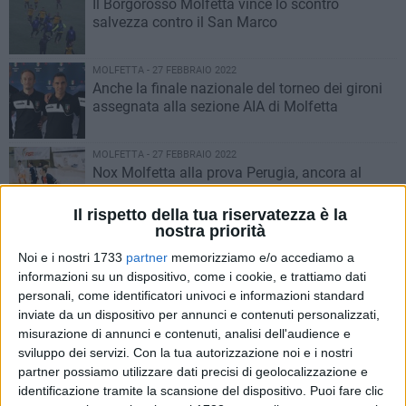
Il Borgorosso Molfetta vince lo scontro
salvezza contro il San Marco
MOLFETTA - 27 FEBBRAIO 2022
Anche la finale nazionale del torneo dei gironi
assegnata alla sezione AIA di Molfetta
MOLFETTA - 27 FEBBRAIO 2022
Nox Molfetta alla prova Perugia, ancora al
PalaFiorentini
Il rispetto della tua riservatezza è la
nostra priorità
MOLFETTA - 27 FEBBRAIO 2022
La Molfetta Calcio femminile a Brindisi per la
Noi e i nostri 1733
partner
memorizziamo e/o accediamo a
Coppa
informazioni su un dispositivo, come i cookie, e trattiamo dati
personali, come identificatori univoci e informazioni standard
inviate da un dispositivo per annunci e contenuti personalizzati,
MOLFETTA - 27 FEBBRAIO 2022
misurazione di annunci e contenuti, analisi dell'audience e
Big match al "Petrone" per la Virtus Molfetta
sviluppo dei servizi.
Con la tua autorizzazione noi e i nostri
partner possiamo utilizzare dati precisi di geolocalizzazione e
identificazione tramite la scansione del dispositivo. Puoi fare clic