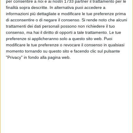
MOLFETTA - 27 FEBBRAIO 2022
per consentire a noi e ai nostri 1733 partner il trattamento per le
Per il Borgorosso Molfetta sfida-chiave contro
finalità sopra descritte. In alternativa puoi accedere a
il San Marco
informazioni più dettagliate e modificare le tue preferenze prima
di acconsentire o di negare il consenso.
Si rende noto che alcuni
trattamenti dei dati personali possono non richiedere il tuo
MOLFETTA - 27 FEBBRAIO 2022
consenso, ma hai il diritto di opporti a tale trattamento. Le tue
La Molfetta Calcio affronta il Francavilla di
preferenze si applicheranno solo a questo sito web. Puoi
mister Nicola Ragno
modificare le tue preferenze o revocare il consenso in qualsiasi
momento tornando su questo sito e facendo clic sul pulsante
MOLFETTA - 26 FEBBRAIO 2022
"Privacy" in fondo alla pagina web.
Saverio Bufi: «Ho formulato una proposta
d'acquisto per le quote della Molfetta Calcio»
MOLFETTA - 26 FEBBRAIO 2022
Femminile Molfetta in visita alla Virtus Cap
San Michele per difendere la vetta
MOLFETTA - 24 FEBBRAIO 2022
Prenna assistente in Genoa-Inter. Anche Ayroldi
designato in A