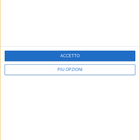
MOLFETTA - 20 FEBBRAIO 2022
Borgorosso Molfetta in trasferta contro l'ostico
San Severo
Precedente
1
2
...
167
168
169
170
171
ACCETTO
...
Successiva
PIÙ OPZIONI