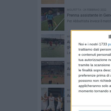
MOLFETTA - 24 FEBBRAIO 2022
Prenna assistente in Geno
Per Abbattista invece il matc
I
MOLFETTA - 24 FEBBRAIO 2022
All'interno del settore gi
Noi e i nostri 1733
p
giocatrici
trattiamo dati person
Le immagini e l'intervista vid
e contenuti personali
tua autorizzazione no
MOLFETTA - 24 FEBBRAIO 2022
tramite la scansione 
Aquile Molfetta ko sul ca
le finalità sopra des
Biancorossi di nuovo in cam
preferenze prima di 
possono non richieder
applicheranno solo a
MOLFETTA - 23 FEBBRAIO 2022
momento tornando su 
Aquile Molfetta oggi in c
Importante scontro salvezza in