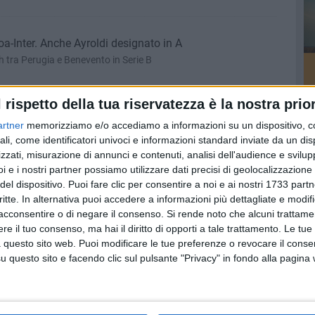
a-Inter. Anche Ayroldi designato in A
h tra Perugia e Benevento in Serie B
l rispetto della tua riservatezza è la nostra prior
ovanile: la Nox Molfetta lancia la fucina di giovani
artner
memorizziamo e/o accediamo a informazioni su un dispositivo, c
ali, come identificatori univoci e informazioni standard inviate da un di
eo alla dirigenza: «Progetto in crescita»
zzati, misurazione di annunci e contenuti, analisi dell'audience e svilupp
i e i nostri partner possiamo utilizzare dati precisi di geolocalizzazione 
del dispositivo. Puoi fare clic per consentire a noi e ai nostri 1733 partn
mpo del Catanzaro: finisce 12-6
critte. In alternativa puoi accedere a informazioni più dettagliate e modif
po sabato
acconsentire o di negare il consenso.
Si rende noto che alcuni trattamen
e il tuo consenso, ma hai il diritto di opporti a tale trattamento. Le tue
 questo sito web. Puoi modificare le tue preferenze o revocare il conse
questo sito e facendo clic sul pulsante "Privacy" in fondo alla pagina
ampo per il recupero contro il Catanzaro
 trasferta con calcio d'inizio alle 19