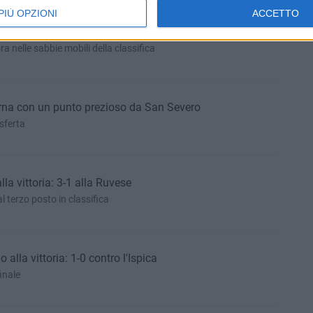
PIÙ OPZIONI
ACCETTO
Lo scontro diretto è del Pucetta
 nelle sabbie mobili della classifica
orna con un punto prezioso da San Severo
sferta
lla vittoria: 3-1 alla Ruvese
l terzo posto in classifica
alla vittoria: 1-0 contro l'Ispica
inale