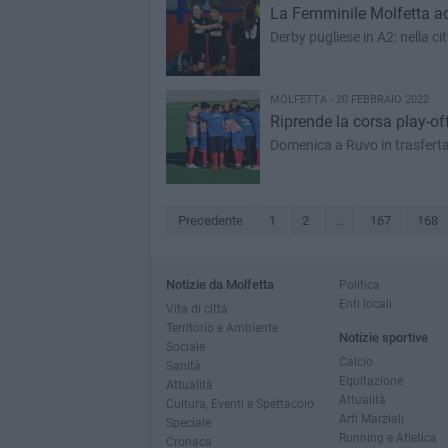
La Femminile Molfetta ad 
Derby pugliese in A2: nella ci
MOLFETTA - 20 FEBBRAIO 2022
Riprende la corsa play-off
Domenica a Ruvo in trasferta.
Precedente
1
2
...
167
168
Notizie da Molfetta
Politica
Enti locali
Vita di città
Territorio e Ambiente
Notizie sportive
Sociale
Calcio
Sanità
Equitazione
Attualità
Attualità
Cultura, Eventi e Spettacolo
Arti Marziali
Speciale
Running e Atletica
Cronaca