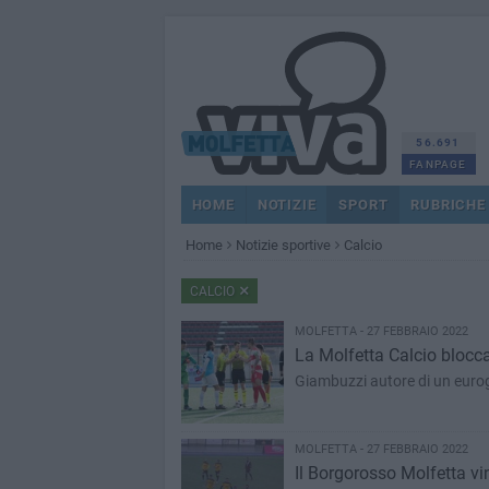
56.691
FANPAGE
HOME
NOTIZIE
SPORT
RUBRICHE
Home
Notizie sportive
Calcio
CALCIO
MOLFETTA - 27 FEBBRAIO 2022
La Molfetta Calcio blocca 
Giambuzzi autore di un eurog
MOLFETTA - 27 FEBBRAIO 2022
Il Borgorosso Molfetta vi