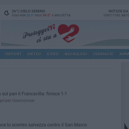
26
°C
CIELO SERENO
NOTIZIE D
34.5°
OGGI MIN
25.5°
MAX
A
MOLFETTA
DIRETTORE
ANTO
IREPORT
METEO
VIDEO
NECROLOGI
FARMACIE
AMM
sul pari il Francavilla: finisce 1-1
ol per i biancorossi
nce lo scontro salvezza contro il San Marco