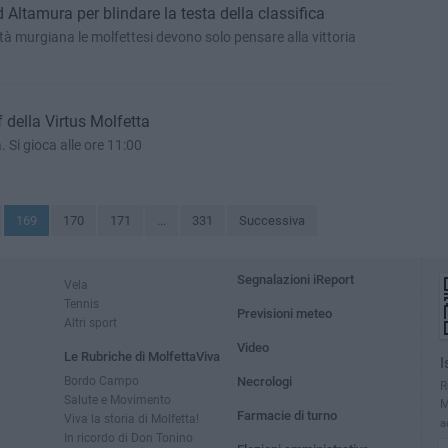
Altamura per blindare la testa della classifica
ttà murgiana le molfettesi devono solo pensare alla vittoria
 della Virtus Molfetta
 Si gioca alle ore 11:00
169
170
171
...
331
Successiva
Segnalazioni iReport
Vela
Tennis
Previsioni meteo
Altri sport
Video
Le Rubriche di MolfettaViva
I
Bordo Campo
Necrologi
R
Salute e Movimento
M
Farmacie di turno
Viva la storia di Molfetta!
a
In ricordo di Don Tonino