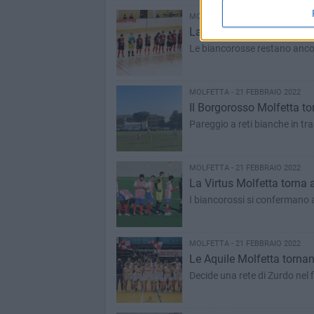
MOLFETTA - 22 FEBBRAIO 2022
La Nox Molfetta fallisce. 
Le biancorosse restano ancora
MOLFETTA - 21 FEBBRAIO 2022
Il Borgorosso Molfetta t
Pareggio a reti bianche in tra
MOLFETTA - 21 FEBBRAIO 2022
La Virtus Molfetta torna a
I biancorossi si confermano a
MOLFETTA - 21 FEBBRAIO 2022
Le Aquile Molfetta tornano 
Decide una rete di Zurdo nel f