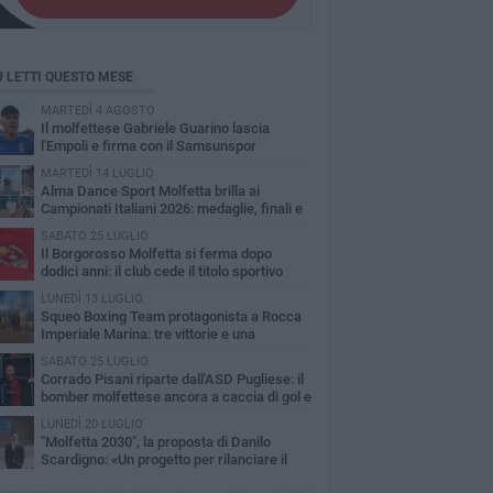
Ù LETTI QUESTO MESE
MARTEDÌ 4 AGOSTO
Il molfettese Gabriele Guarino lascia
l'Empoli e firma con il Samsunspor
MARTEDÌ 14 LUGLIO
Alma Dance Sport Molfetta brilla ai
Campionati Italiani 2026: medaglie, finali e
zzamenti di prestigio
SABATO 25 LUGLIO
Il Borgorosso Molfetta si ferma dopo
dodici anni: il club cede il titolo sportivo
LUNEDÌ 13 LUGLIO
Squeo Boxing Team protagonista a Rocca
Imperiale Marina: tre vittorie e una
nfitta
SABATO 25 LUGLIO
Corrado Pisani riparte dall'ASD Pugliese: il
bomber molfettese ancora a caccia di gol e
ovi record
LUNEDÌ 20 LUGLIO
"Molfetta 2030", la proposta di Danilo
Scardigno: «Un progetto per rilanciare il
cio cittadino»