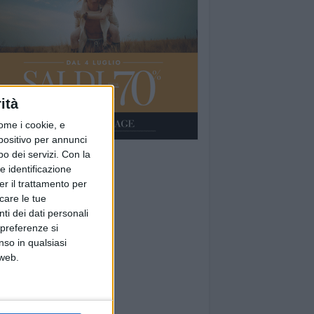
ità
ome i cookie, e
spositivo per annunci
o dei servizi.
Con la
e identificazione
er il trattamento per
icare le tue
ti dei dati personali
 preferenze si
nso in qualsiasi
 web.