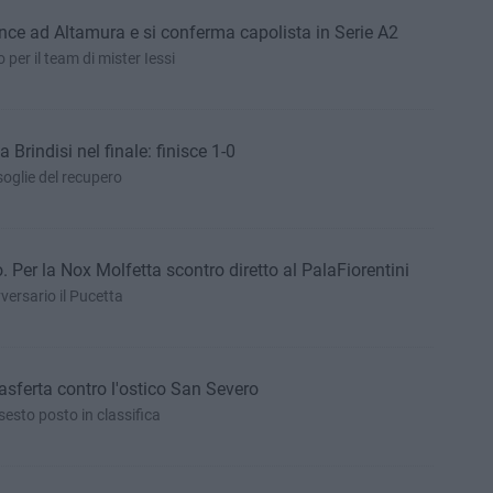
nce ad Altamura e si conferma capolista in Serie A2
er il team di mister Iessi
 Brindisi nel finale: finisce 1-0
soglie del recupero
. Per la Nox Molfetta scontro diretto al PalaFiorentini
versario il Pucetta
asferta contro l'ostico San Severo
esto posto in classifica