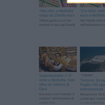
10eLotto: a Molfetta
10 e lotto, vint
colpo da 25mila euro
euro a Molfett
Vittoria grazie a un 6 Oro
Altri 20mila vinti a 
centrato in via Luigi Einaudi
nell’estrazione di 
Superenalotto: il "6"
TURISMO
vinto a Molfetta. Vale
Turismo: da og
oltre un milione di
Puglia 100 ope
Euro
internazionali
Successo con il metodo "a
Nel percorso "Art 
caratura" nell'estrazione di
Landscape" inseri
sabato sera
la città di Molfetta