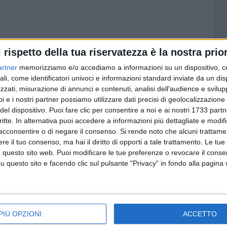
7 AGOSTO 2026
l rispetto della tua riservatezza è la nostra prior
ardia
Piano Sociale di Zona, oltre 7
milioni di euro l'anno per i servizi
artner
memorizziamo e/o accediamo a informazioni su un dispositivo, c
sca dei
sociali: ecco le priorità del
ali, come identificatori univoci e informazioni standard inviate da un di
triennio
zzati, misurazione di annunci e contenuti, analisi dell'audience e svilupp
i e i nostri partner possiamo utilizzare dati precisi di geolocalizzazione 
del dispositivo. Puoi fare clic per consentire a noi e ai nostri 1733 partn
critte. In alternativa puoi accedere a informazioni più dettagliate e modif
acconsentire o di negare il consenso.
Si rende noto che alcuni trattamen
e il tuo consenso, ma hai il diritto di opporti a tale trattamento. Le tue
 questo sito web. Puoi modificare le tue preferenze o revocare il conse
questo sito e facendo clic sul pulsante "Privacy" in fondo alla pagina
1
PIÙ OPZIONI
ACCETTO