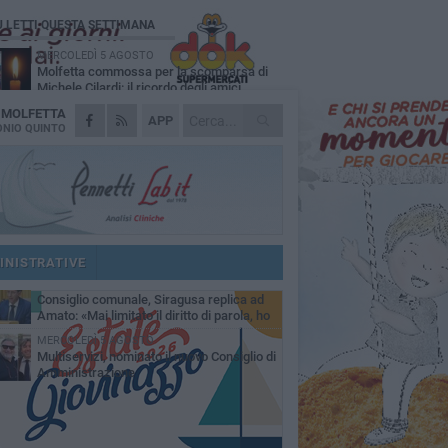
Ù LETTI QUESTA SETTIMANA
MERCOLEDÌ 5 AGOSTO
Molfetta commossa per la scomparsa di
Michele Cilardi: il ricordo degli amici
A
MOLFETTA
GIOVEDÌ 6 AGOSTO
APP
Marittimo molfettese muore a bordo di un
NIO QUINTO
peschereccio al largo del Gargano
SABATO 1 AGOSTO
La MTM Molfetta cerca autisti e
accompagnatori per gli scuolabus:
blicato il bando
GIOVEDÌ 6 AGOSTO
Molfetta piange Marta Maria Pisani, ultima
maestra della sartoria molfettese
INISTRATIVE
SABATO 1 AGOSTO
Consiglio comunale, Siragusa replica ad
Amato: «Mai limitato il diritto di parola, ho
to rispettare il regolamento»
MERCOLEDÌ 5 AGOSTO
Multiservizi, nominato il nuovo Consiglio di
Amministrazione