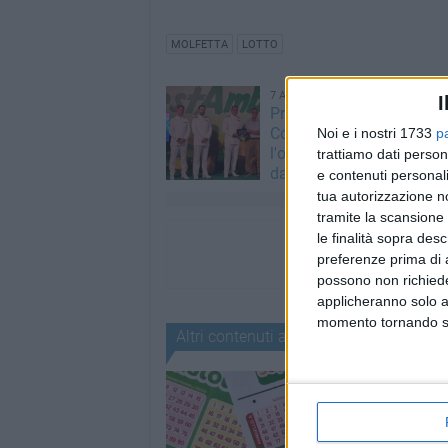
MOLFETTA
LOTTO
7 AGOSTO 2026
I
Premio nazionale alla Gu
Costiera di Molfetta per
Noi e i nostri 1733
p
l'operazione contro la pe
trattiamo dati person
datteri di mare del 2025
e contenuti personali
tua autorizzazione no
tramite la scansione 
le finalità sopra des
preferenze prima di 
possono non richieder
applicheranno solo a
momento tornando su 
Altri contenuti a tema