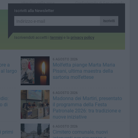
idraulico nella zona
Confraternita di San Corrado
industriale
di Modugno
Iscriviti alla Newsletter
Iscriviti
Iscrivendoti accetti i
termini
e la
privacy policy
6 AGOSTO 2026
ore a
Molfetta piange Marta Maria
al largo
Pisani, ultima maestra della
sartoria molfettese
6 AGOSTO 2026
dio:
Madonna dei Martiri, presentato
o di
il programma della Festa
Patronale 2026: tra tradizione e
nuove iniziative
6 AGOSTO 2026
i primi
Cimitero comunale, nuovi