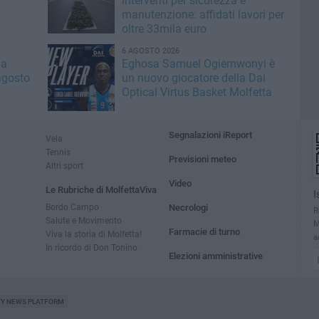
interventi per sicurezza e
manutenzione: affidati lavori per
oltre 33mila euro
6 AGOSTO 2026
la
Eghosa Samuel Ogiemwonyi è
agosto
un nuovo giocatore della Dai
Optical Virtus Basket Molfetta
Segnalazioni iReport
Vela
Tennis
Previsioni meteo
Altri sport
Video
Le Rubriche di MolfettaViva
I
Bordo Campo
Necrologi
R
Salute e Movimento
M
Farmacie di turno
Viva la storia di Molfetta!
a
In ricordo di Don Tonino
Elezioni amministrative
TY NEWS PLATFORM