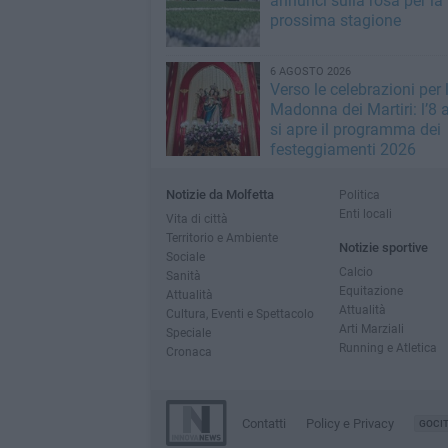
annunci sulla rosa per la
prossima stagione
6 AGOSTO 2026
Verso le celebrazioni per 
Madonna dei Martiri: l’8 
si apre il programma dei
festeggiamenti 2026
Notizie da Molfetta
Politica
Enti locali
Vita di città
Territorio e Ambiente
Notizie sportive
Sociale
Calcio
Sanità
Equitazione
Attualità
Attualità
Cultura, Eventi e Spettacolo
Arti Marziali
Speciale
Running e Atletica
Cronaca
Contatti
Policy e Privacy
GOCI