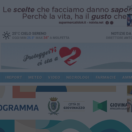
PI
25
°C
CIELO SERENO
NOTIZIE D
34°
OGGI MIN
25.5°
MAX
A
MOLFETTA
DIRETTORE
ANTO
pub
IREPORT
METEO
VIDEO
NECROLOGI
FARMACIE
AMM
fat