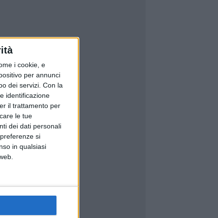
ità
ome i cookie, e
spositivo per annunci
o dei servizi.
Con la
e identificazione
er il trattamento per
icare le tue
ti dei dati personali
 preferenze si
nso in qualsiasi
 web.