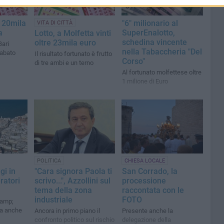
i 20mila
"6" milionario al
VITA DI CITTÀ
a
SuperEnalotto,
Lotto, a Molfetta vinti
schedina vincente
oltre 23mila euro
Bari
nella Tabaccheria "Del
sabato
Il risultato fortunato è frutto
Corso"
di tre ambi e un terno
Al fortunato molfettese oltre
1 milione di Euro
POLITICA
CHIESA LOCALE
gi in
"Cara signora Paola ti
San Corrado, la
ratori
scrivo...", Azzollini sul
processione
tema della zona
raccontata con le
industriale
FOTO
&amp;
ta anche
Ancora in primo piano il
Presente anche la
confronto politico sul rischio
delegazione della