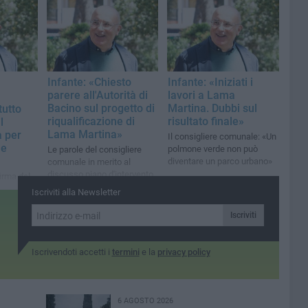
ini
accadendo»
Infante: «Chiesto
Infante: «Iniziati i
parere all'Autorità di
lavori a Lama
Bacino sul progetto di
Martina. Dubbi sul
tutto
riqualificazione di
risultato finale»
l
Lama Martina»
 per
Il consigliere comunale: «Un
he
polmone verde non può
Le parole del consigliere
diventare un parco urbano»
comunale in merito al
discusso piano d'intervento
irma del
ale:
Iscriviti alla Newsletter
 emerge
Iscriviti
Iscrivendoti accetti i
termini
e la
privacy policy
6 AGOSTO 2026