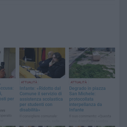
,
ATTUALITÀ
ATTUALITÀ
accusa:
Infante: «Ridotto dal
Degrado in piazza
i,
Comune il servizio di
San Michele:
sti per
assistenza scolastica
protocollata
per studenti con
interpellanza da
disabilità»
Infante
anni
’operato
Il consigliere comunale:
Il suo commento: «Questa
ne:
«Vogliamo risposte, nelle
zona di Molfetta sembra
si
città limitrofe ciò non sta
destinata all'abbandono»