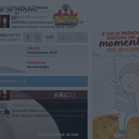
Ù LETTI QUESTA SETTIMANA
MERCOLEDÌ 5 AGOSTO
Molfetta commossa per la scomparsa di
Michele Cilardi: il ricordo degli amici
A
MOLFETTA
VENERDÌ 31 LUGLIO
APP
TARI 2026, il Sindaco anticipa gli aumenti:
NIO QUINTO
«Bonus e sconti per limitare l'impatto sulle
iglie»
SABATO 1 AGOSTO
La MTM Molfetta cerca autisti e
accompagnatori per gli scuolabus:
blicato il bando
SABATO 1 AGOSTO
Consiglio comunale, Siragusa replica ad
Amato: «Mai limitato il diritto di parola, ho
INISTRATIVE
to rispettare il regolamento»
VENERDÌ 31 LUGLIO
Molfetta piange Onofrio Carlucci,
promessa del calcio locale negli anni '60
VENERDÌ 31 LUGLIO
Quasi 40 milioni di euro nel Piano Triennale
delle Opere Pubbliche a Molfetta: ecco gli
erventi previsti fino al 2028