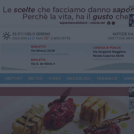
PI
33.5
°C
CIELO SERENO
NOTIZIE D
35°
OGGI MIN
24.5°
MAX
A
MOLFETTA
DIRETTORE
ANTO
fam
pub
IREPORT
METEO
VIDEO
NECROLOGI
FARMACIE
AMM
fat
int