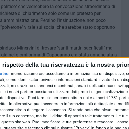
 politico" che vedrebbero la convocazione straordinaria di
richieste di chiarimento solo come un pretesto per
sua amministrazione. Persino l'insinuazione, non poco
 "polverone" virale sui social che sarebbe stato opportuno
l sindaco Minervini di trovare "santi martiri sacrificali" ma
: già nei giorni prima di Capodanno era stata annunciata a
iano di prevenzione su alcune "zone calde" della città, un
l rispetto della tua riservatezza è la nostra prior
he ci fosse un problema lo ha ammesso, purtroppo in
artner
memorizziamo e/o accediamo a informazioni su un dispositivo, c
a al prefetto del 2 gennaio".
ali, come identificatori univoci e informazioni standard inviate da un di
zzati, misurazione di annunci e contenuti, analisi dell'audience e svilupp
Comunista Molfetta e "Più di Cosi" che gli arresti non
i e i nostri partner possiamo utilizzare dati precisi di geolocalizzazione 
rata che affronti il problema non solo sul piano della
del dispositivo. Puoi fare clic per consentire a noi e ai nostri 1731 partn
 situazioni di disagio sociale il sostegno dell'intera
critte. In alternativa puoi accedere a informazioni più dettagliate e modif
uccesso a Capodanno necessitava di un'azione
acconsentire o di negare il consenso.
Si rende noto che alcuni trattamen
e il tuo consenso, ma hai il diritto di opporti a tale trattamento. Le tue
ò e deve pensare di poter commettere atti criminali senza
 questo sito web. Puoi modificare le tue preferenze o revocare il conse
solazione pensare che dei giovani ragazzi della nostra
questo sito e facendo clic sul pulsante "Privacy" in fondo alla pagina