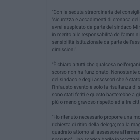
"Con la seduta straordinaria del consigl
"sicurezza e accadimenti di cronaca dell
avrei auspicato da parte del sindaco Mi
in merito alle responsabilità dell'ammi
sensibilità istituzionale da parte dell'as
dimissioni".
"È chiaro a tutti che qualcosa nell'organ
scorso non ha funzionato. Nonostante c
del sindaco e degli assessori che è stato
l'infausto evento è solo la risultanza di 
sono stati feriti e questo basterebbe a gi
più o meno gravoso rispetto ad altre citt
"Ho ritenuto necessario proporre una moz
richiesta di ritiro della delega; ma la 
quadrato attorno all'assessore affermando 
nessuno". Uno scarica barile inaccettabil