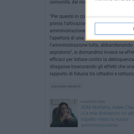
comunità, dei nostri, abbiano compromess
"Per questo in collaborazione con le alt
primis l'attivazione del Comitato per il
amministrazione e il presidente del Co
l'apertura di una sede distaccata in centr
l'amministrazione tutta, abbandonando l
espiatorio", si domandino invece se effet
efficaci per lottare contro la delinquenz
dilagasse trascurando gli effetti che una
rapporto di fiducia tra cittadini e istituzio
GIOVANNI INFANTE
6 AGOSTO 2026
ASM Molfetta, Adele Clau
«Le mie dimissioni un att
rispetto verso la nuova
amministrazione»