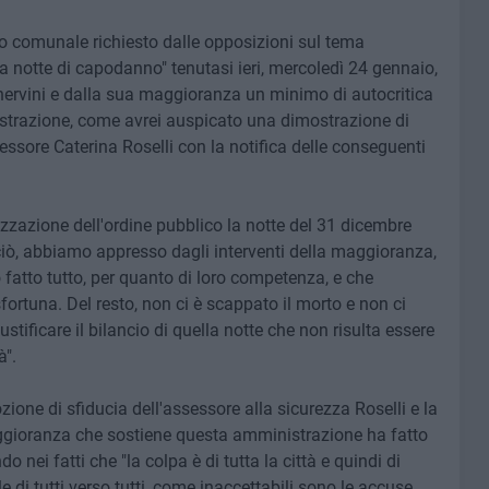
io comunale richiesto dalle opposizioni sul tema
a notte di capodanno" tenutasi ieri, mercoledì 24 gennaio,
nervini e dalla sua maggioranza un minimo di autocritica
nistrazione, come avrei auspicato una dimostrazione di
sessore Caterina Roselli con la notifica delle conseguenti
izzazione dell'ordine pubblico la notte del 31 dicembre
iò, abbiamo appresso dagli interventi della maggioranza,
 fatto tutto, per quanto di loro competenza, e che
sfortuna. Del resto, non ci è scappato il morto e non ci
ustificare il bilancio di quella notte che non risulta essere
à".
ione di sfiducia dell'assessore alla sicurezza Roselli e la
maggioranza che sostiene questa amministrazione ha fatto
nei fatti che "la colpa è di tutta la città e quindi di
e di tutti verso tutti, come inaccettabili sono le accuse