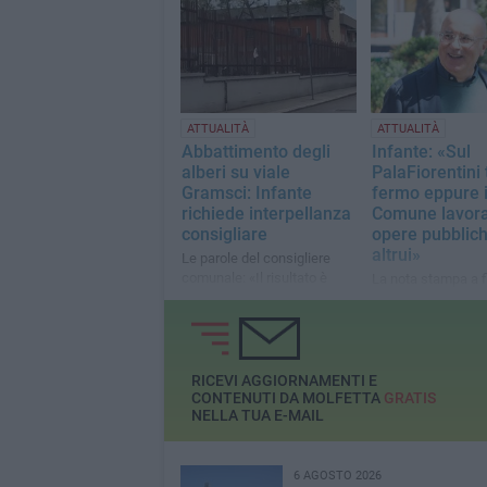
penalizzano i cittad
onesti»
ATTUALITÀ
ATTUALITÀ
Abbattimento degli
Infante: «Sul
alberi su viale
PalaFiorentini 
Gramsci: Infante
fermo eppure i
richiede interpellanza
Comune lavora
consigliare
opere pubblic
altrui»
Le parole del consigliere
comunale: «Il risultato è
La nota stampa a f
sotto gli occhi di tutti, uno
consigliere comun
scempio assoluto»
«Inusuale ciò che
dall'albo»
RICEVI AGGIORNAMENTI E
CONTENUTI DA MOLFETTA
GRATIS
NELLA TUA E-MAIL
6 AGOSTO 2026