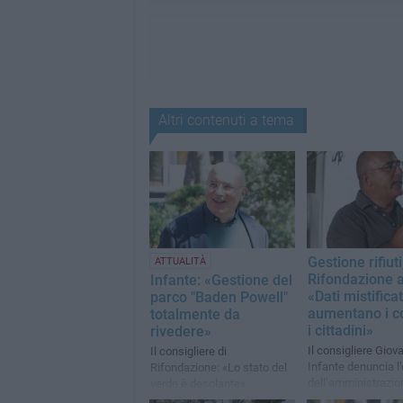
Altri contenuti a tema
Gestione rifiuti
ATTUALITÀ
Rifondazione 
Infante: «Gestione del
«Dati mistificat
parco "Baden Powell"
aumentano i co
totalmente da
i cittadini»
rivedere»
Il consigliere Giov
Il consigliere di
Infante denuncia l
Rifondazione: «Lo stato del
dell’amministrazio
verde è desolante»
«Scelte sbagliate, 