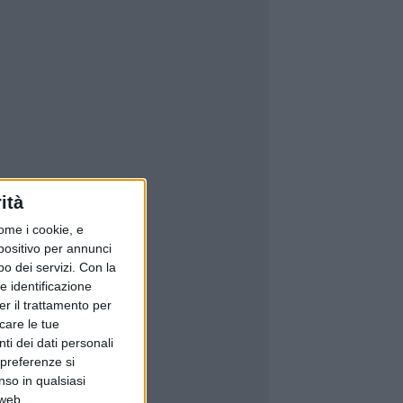
ità
ome i cookie, e
spositivo per annunci
o dei servizi.
Con la
e identificazione
er il trattamento per
icare le tue
ti dei dati personali
 preferenze si
nso in qualsiasi
 web.