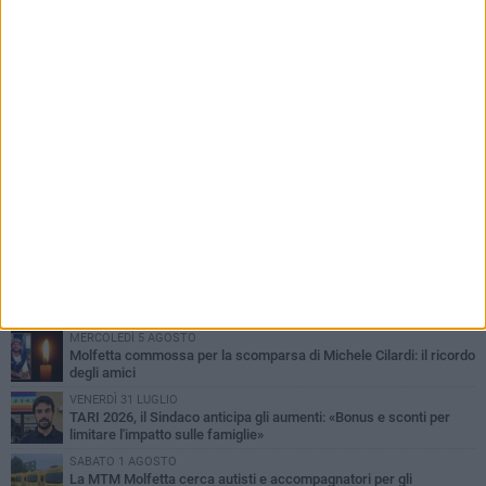
PIÙ LETTI QUESTA SETTIMANA
MERCOLEDÌ 5 AGOSTO
Molfetta commossa per la scomparsa di Michele Cilardi: il ricordo
degli amici
VENERDÌ 31 LUGLIO
TARI 2026, il Sindaco anticipa gli aumenti: «Bonus e sconti per
limitare l'impatto sulle famiglie»
SABATO 1 AGOSTO
La MTM Molfetta cerca autisti e accompagnatori per gli