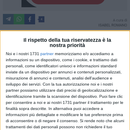
4
A cura di
ISABEL ROMANO
Il rispetto della tua riservatezza è la
nostra priorità
Si è parlato al plurale, si è parlato di "porti" e non solo di un
porto (quello commerciale), nell'incontro organizzato ieri
Noi e i nostri 1731
partner
memorizziamo e/o accediamo a
informazioni su un dispositivo, come i cookie, e trattiamo dati
sera presso l'Hotel Garden nell'ambito della campagna
personali, come identificatori univoci e informazioni standard
elettorale del candidato sindaco del centro destra, Isabella
inviate da un dispositivo per annunci e contenuti personalizzati,
de Bari. Presenti altresì Vincenzo Tatulli, Michele Vitulano,
misurazione di annunci e contenuti, analisi dell'audience e
Vito Totorizzo e il Senatore Antonio Azzollini davanti a una
sviluppo dei servizi.
Con la tua autorizzazione noi e i nostri
folta ed entusiasta platea variamente composta e
partner possiamo utilizzare dati precisi di geolocalizzazione e
sicuramente interessata a conoscere il grande progetto
identificazione tramite la scansione del dispositivo. Puoi fare clic
portuale che potrebbe cambiare in modo intensivo il volto
per consentire a noi e ai nostri 1731 partner il trattamento per le
finalità sopra descritte. In alternativa puoi accedere a
marinaro della città di Molfetta.
informazioni più dettagliate e modificare le tue preferenze prima
di acconsentire o di negare il consenso.
Si rende noto che alcuni
Tre porti – commerciale, peschereccio e turistico – che
trattamenti dei dati personali possono non richiedere il tuo