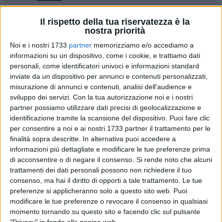
Il rispetto della tua riservatezza è la
nostra priorità
Noi e i nostri 1733
partner
memorizziamo e/o accediamo a
informazioni su un dispositivo, come i cookie, e trattiamo dati
Il tastierista Beppe Marzocca, il batterista Francesco Amato,
personali, come identificatori univoci e informazioni standard
il bassista Gaetano Sancilio ed i chitarristi Giampaolo
inviate da un dispositivo per annunci e contenuti personalizzati,
Sancilio e Alessandro Grasso, non suoneranno più per la
misurazione di annunci e contenuti, analisi dell'audience e
voce di Nico Marzocca.
sviluppo dei servizi.
Con la tua autorizzazione noi e i nostri
Lo zoccolo duro del gruppo, quello formato dai musicisti, tra
partner possiamo utilizzare dati precisi di geolocalizzazione e
identificazione tramite la scansione del dispositivo. Puoi fare clic
i migliori in circolazione, ha deciso di non sposare più le idee
per consentire a noi e ai nostri 1733 partner il trattamento per le
del cantante dei BDV, quindi alla base delle decisioni c'è una
finalità sopra descritte. In alternativa puoi accedere a
diversa veduta degli orizzonti da scrutare, progettualità
informazioni più dettagliate e modificare le tue preferenze prima
diverse, interessi diversi.
di acconsentire o di negare il consenso.
Si rende noto che alcuni
trattamenti dei dati personali possono non richiedere il tuo
La storia del più celebre Vasco Rossi si rivive nella piccola
consenso, ma hai il diritto di opporti a tale trattamento. Le tue
realtà molfettese che in tanti anni di onorata musica ci ha
preferenze si applicheranno solo a questo sito web. Puoi
modificare le tue preferenze o revocare il consenso in qualsiasi
fatto divertire nelle piazze nei locali nei teatri del nord barese
momento tornando su questo sito e facendo clic sul pulsante
e di Molfetta in particolare. Anche il più celebre cantante di