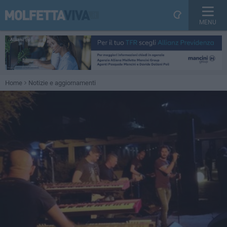
MENU
Home
Notizie e aggiornamenti