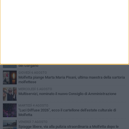
PIÙ LETTI QUESTA SETTIMANA
MERCOLEDÌ 5 AGOSTO
Molfetta commossa per la scomparsa di Michele Cilardi: il ricordo
degli amici
GIOVEDÌ 6 AGOSTO
Marittimo molfettese muore a bordo di un peschereccio al largo
del Gargano
GIOVEDÌ 6 AGOSTO
Molfetta piange Marta Maria Pisani, ultima maestra della sartoria
molfettese
MERCOLEDÌ 5 AGOSTO
Multiservizi, nominato il nuovo Consiglio di Amministrazione
MARTEDÌ 4 AGOSTO
"Luci Diffuse 2026", ecco il cartellone dell'estate culturale di
Molfetta
VENERDÌ 7 AGOSTO
Spiagge libere, via alla pulizia straordinaria a Molfetta dopo le