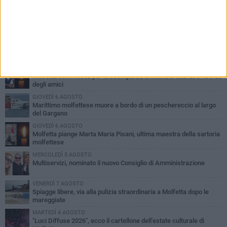
PIÙ LETTI QUESTA SETTIMANA
MERCOLEDÌ 5 AGOSTO
Molfetta commossa per la scomparsa di Michele Cilardi: il ricordo
degli amici
GIOVEDÌ 6 AGOSTO
Marittimo molfettese muore a bordo di un peschereccio al largo
del Gargano
GIOVEDÌ 6 AGOSTO
Molfetta piange Marta Maria Pisani, ultima maestra della sartoria
molfettese
MERCOLEDÌ 5 AGOSTO
Multiservizi, nominato il nuovo Consiglio di Amministrazione
VENERDÌ 7 AGOSTO
Spiagge libere, via alla pulizia straordinaria a Molfetta dopo le
mareggiate
MARTEDÌ 4 AGOSTO
"Luci Diffuse 2026", ecco il cartellone dell'estate culturale di