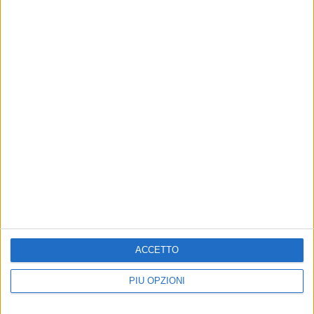
Altri contenuti a tema
EVENTI E FOLKLORE
EVENTI E FOLKLORE
Domani è Vascopera
ACCETTO
Stef Burns super ospite di
Vascopera e di Nico
I bambini di Vasco feat Stef Burns
Marzocca
PIÙ OPZIONI
Domenica 12 aprile torna lo
straordinario progetto dei Bambini di