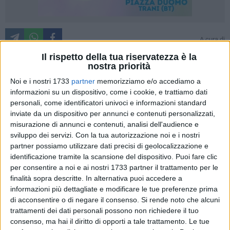
A cura di
ROSANNA BUZZERIO
Il rispetto della tua riservatezza è la
nostra priorità
Noi e i nostri 1733
partner
memorizziamo e/o accediamo a
Vascopera 2, nessuna vendetta ma solo grandi emozioni.
informazioni su un dispositivo, come i cookie, e trattiamo dati
Ancora una volta Nico Marzocca e i Bambini di Vasco con la
personali, come identificatori univoci e informazioni standard
Filarmonica Pugliese, diretta dal maestro Giovanni Minafra,
inviate da un dispositivo per annunci e contenuti personalizzati,
hanno regalato ad un PalaPoli delle grandi occasioni uno
misurazione di annunci e contenuti, analisi dell'audience e
sviluppo dei servizi.
Con la tua autorizzazione noi e i nostri
spettacolo unico.
partner possiamo utilizzare dati precisi di geolocalizzazione e
identificazione tramite la scansione del dispositivo. Puoi fare clic
Classico e rock di nuovo insieme; due stili, due generi
per consentire a noi e ai nostri 1733 partner il trattamento per le
musicali completamente diversi, ma che in nome di Vasco
finalità sopra descritte. In alternativa puoi accedere a
Rossi e della sua musica hanno creato per la seconda volta
informazioni più dettagliate e modificare le tue preferenze prima
un binomio senza eguali. Solo il nome Vascopera è uguale,
di acconsentire o di negare il consenso.
Si rende noto che alcuni
ma le emozioni che questo incontro ha regalato ai molfettesi
trattamenti dei dati personali possono non richiedere il tuo
consenso, ma hai il diritto di opporti a tale trattamento. Le tue
sono nuove.