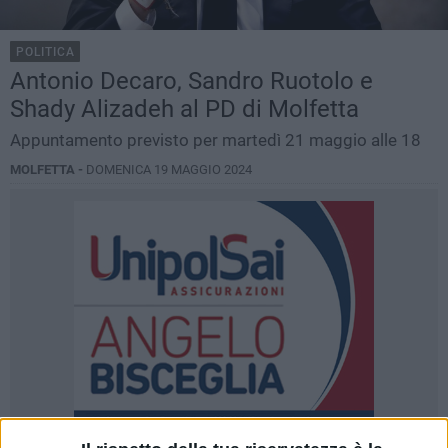
POLITICA
Antonio Decaro, Sandro Ruotolo e
Shady Alizadeh al PD di Molfetta
Appuntamento previsto per martedì 21 maggio alle 18
MOLFETTA -
DOMENICA 19 MAGGIO 2024