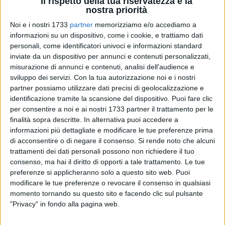
Il rispetto della tua riservatezza è la
nostra priorità
12
Noi e i nostri 1733
partner
memorizziamo e/o accediamo a
informazioni su un dispositivo, come i cookie, e trattiamo dati
personali, come identificatori univoci e informazioni standard
inviate da un dispositivo per annunci e contenuti personalizzati,
Al via anche a Molfetta la campagna elettorale del Partito
misurazione di annunci e contenuti, analisi dell'audience e
Democratico in vista delle elezioni europee che si
sviluppo dei servizi.
Con la tua autorizzazione noi e i nostri
svolgeranno nei giorni 8 e 9 giugno prossimi.
partner possiamo utilizzare dati precisi di geolocalizzazione e
identificazione tramite la scansione del dispositivo. Puoi fare clic
per consentire a noi e ai nostri 1733 partner il trattamento per le
Due le iniziative in programma nei prossimi giorni che si
finalità sopra descritte. In alternativa puoi accedere a
terranno presso la sede del Circolo PD, al Corso Margherita
informazioni più dettagliate e modificare le tue preferenze prima
di Savoia n. 72: la prima vedrà la partecipazione di Antonio
di acconsentire o di negare il consenso.
Si rende noto che alcuni
Decaro, sindaco di Bari e candidato di punta del Partito
trattamenti dei dati personali possono non richiedere il tuo
Democratico nella Circoscrizione "Sud Italia", che interverrà
consenso, ma hai il diritto di opporti a tale trattamento. Le tue
in un'assemblea pubblica aperta a tutta la città prevista per
preferenze si applicheranno solo a questo sito web. Puoi
domenica prossima, 19 maggio, alle ore 18.
modificare le tue preferenze o revocare il consenso in qualsiasi
momento tornando su questo sito e facendo clic sul pulsante
"Privacy" in fondo alla pagina web.
Martedì 21 maggio, poi, sempre alle ore 18, ospiti del Partito
Democratico di Molfetta saranno altri due candidati alle