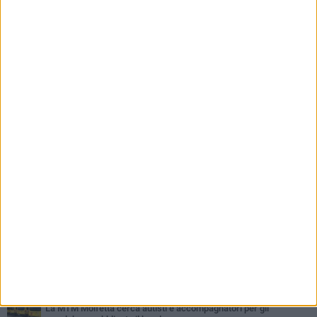
PIÙ LETTI QUESTA SETTIMANA
MERCOLEDÌ 5 AGOSTO
Molfetta commossa per la scomparsa di Michele Cilardi: il ricordo
degli amici
GIOVEDÌ 6 AGOSTO
Marittimo molfettese muore a bordo di un peschereccio al largo
del Gargano
SABATO 1 AGOSTO
La MTM Molfetta cerca autisti e accompagnatori per gli