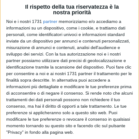
Il rispetto della tua riservatezza è la
nostra priorità
Noi e i nostri 1731
partner
memorizziamo e/o accediamo a
informazioni su un dispositivo, come i cookie, e trattiamo dati
A cura di
NICOLA MICCIONE
personali, come identificatori univoci e informazioni standard
inviate da un dispositivo per annunci e contenuti personalizzati,
misurazione di annunci e contenuti, analisi dell'audience e
sviluppo dei servizi.
Con la tua autorizzazione noi e i nostri
Efferato omicidio nella notte appena trascorsa, alla periferia
partner possiamo utilizzare dati precisi di geolocalizzazione e
di Molfetta. Forse un'esecuzione, viste le modalità. Un
identificazione tramite la scansione del dispositivo. Puoi fare clic
per consentire a noi e ai nostri 1731 partner il trattamento per le
giovane, infatti, già noto alle forze dell'ordine, è stato
finalità sopra descritte. In alternativa puoi accedere a
ammazzato con almeno
cinque colpi d'arma da fuoco
, forse
informazioni più dettagliate e modificare le tue preferenze prima
al culmine di una lite avvenuta poco distante. Uno dei
di acconsentire o di negare il consenso.
Si rende noto che alcuni
proiettili l'avrebbe raggiunto alla testa.
trattamenti dei dati personali possono non richiedere il tuo
consenso, ma hai il diritto di opporti a tale trattamento. Le tue
Antony La Forgia
, che avrebbe compiuto 23 anni il prossimo
preferenze si applicheranno solo a questo sito web. Puoi
7 luglio con dei precedenti legati allo spaccio di sostanze
modificare le tue preferenze o revocare il consenso in qualsiasi
momento tornando su questo sito e facendo clic sul pulsante
stupefacenti, è morto poco dopo l'arrivo al pronto soccorso
"Privacy" in fondo alla pagina web.
dell'ospedale cittadino, dov'era stato trasportato in