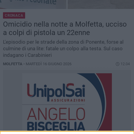
CRONACA
Omicidio nella notte a Molfetta, ucciso
a colpi di pistola un 22enne
L'episodio per le strade della zona di Ponente, forse al
culmine di una lite: fatale un colpo alla testa. Sul caso
indagano i Carabinieri
MOLFETTA -
MARTEDÌ 16 GIUGNO 2026
12.04