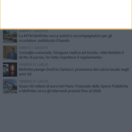
Molfetta commossa per la scomparsa di Michele Cilardi: il ricordo
degli amici
VENERDÌ 31 LUGLIO
TARI 2026, il Sindaco anticipa gli aumenti: «Bonus e sconti per
limitare l'impatto sulle famiglie»
SABATO 1 AGOSTO
La MTM Molfetta cerca autisti e accompagnatori per gli
scuolabus: pubblicato il bando
SABATO 1 AGOSTO
Consiglio comunale, Siragusa replica ad Amato: «Mai limitato il
diritto di parola, ho fatto rispettare il regolamento»
VENERDÌ 31 LUGLIO
Molfetta piange Onofrio Carlucci, promessa del calcio locale negli
anni '60
VENERDÌ 31 LUGLIO
Quasi 40 milioni di euro nel Piano Triennale delle Opere Pubbliche
a Molfetta: ecco gli interventi previsti fino al 2028