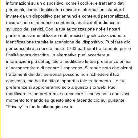
differenziata fa bene alla città e ai cittadini.
informazioni su un dispositivo, come i cookie, e trattiamo dati
personali, come identificatori univoci e informazioni standard
La campagna di sensibilizzazione invita gli utenti e i
inviate da un dispositivo per annunci e contenuti personalizzati,
misurazione di annunci e contenuti, analisi dell'audience e
cittadini confusi o in cerca di risposte a rivolgersi alle isole
sviluppo dei servizi.
Con la tua autorizzazione noi e i nostri
ecologiche dislocate in vari punti della città, con un
partner possiamo utilizzare dati precisi di geolocalizzazione e
motivetto che aiuterà i cittadini ad affrontare la
identificazione tramite la scansione del dispositivo. Puoi fare clic
differenziazione dei rifiuti in maniera divertita e al tempo
per consentire a noi e ai nostri 1733 partner il trattamento per le
stesso consapevole. Una raccolta differenziata funzionale
finalità sopra descritte. In alternativa puoi accedere a
contribuisce a mantenere la città più pulita ma offre anche
informazioni più dettagliate e modificare le tue preferenze prima
vantaggi economici tangibili, come la riduzione della tassa
di acconsentire o di negare il consenso.
Si rende noto che alcuni
trattamenti dei dati personali possono non richiedere il tuo
sui rifiuti.
consenso, ma hai il diritto di opporti a tale trattamento. Le tue
preferenze si applicheranno solo a questo sito web. Puoi
"Stiamo costantemente lavorando sugli obiettivi di
modificare le tue preferenze o revocare il consenso in qualsiasi
perfezionamento della raccolta differenziata
– commenta
momento tornando su questo sito e facendo clic sul pulsante
l'avvocato Adele Claudio, presidente ASM -
lo spot è un
"Privacy" in fondo alla pagina web.
modo accattivante per arrivare tramite social a tutti e per
veicolare un messaggio che bisogna rimarcare. Raccogliere,
differenziare, usare i mastelli deve essere un obiettivo
comune. La battaglia non è materiale, ma è ideologica: il