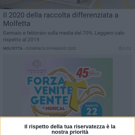
Il 2020 della raccolta differenziata a
Molfetta
Gennaio e febbraio sulla media del 70%. Leggero calo
rispetto al 2019
MOLFETTA -
DOMENICA 24 MAGGIO 2020
0.12
Il rispetto della tua riservatezza è la
nostra priorità