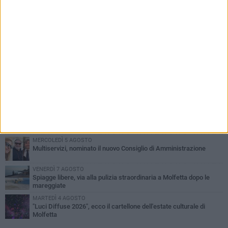
PIÙ LETTI QUESTA SETTIMANA
MERCOLEDÌ 5 AGOSTO
Molfetta commossa per la scomparsa di Michele Cilardi: il ricordo
degli amici
GIOVEDÌ 6 AGOSTO
Marittimo molfettese muore a bordo di un peschereccio al largo
del Gargano
GIOVEDÌ 6 AGOSTO
Molfetta piange Marta Maria Pisani, ultima maestra della sartoria
molfettese
MERCOLEDÌ 5 AGOSTO
Multiservizi, nominato il nuovo Consiglio di Amministrazione
VENERDÌ 7 AGOSTO
Spiagge libere, via alla pulizia straordinaria a Molfetta dopo le
mareggiate
MARTEDÌ 4 AGOSTO
"Luci Diffuse 2026", ecco il cartellone dell'estate culturale di
Molfetta