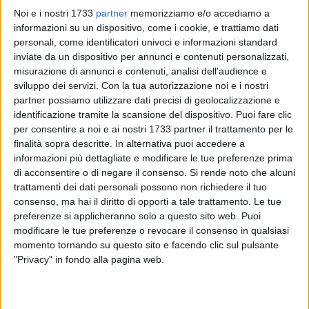
Noi e i nostri 1733
partner
memorizziamo e/o accediamo a
13
informazioni su un dispositivo, come i cookie, e trattiamo dati
personali, come identificatori univoci e informazioni standard
inviate da un dispositivo per annunci e contenuti personalizzati,
misurazione di annunci e contenuti, analisi dell'audience e
Come si è aperto il 2020 della raccolta differenziata a
sviluppo dei servizi.
Con la tua autorizzazione noi e i nostri
Molfetta?
partner possiamo utilizzare dati precisi di geolocalizzazione e
identificazione tramite la scansione del dispositivo. Puoi fare clic
I dati sono elaborati sul portale dell'ambiente della Regione
per consentire a noi e ai nostri 1733 partner il trattamento per le
finalità sopra descritte. In alternativa puoi accedere a
Puglia: è da qui che si apprende che nei mesi di gennaio e
informazioni più dettagliate e modificare le tue preferenze prima
febbraio (gli unici ad essere finora stati inseriti) la media si è
di acconsentire o di negare il consenso.
Si rende noto che alcuni
tenuta sul 70%.
trattamenti dei dati personali possono non richiedere il tuo
In particolare nel primo mese dell'anno la percentuale è stata
consenso, ma hai il diritto di opporti a tale trattamento. Le tue
del 69,54% mentre a febbraio il 70,95%.
preferenze si applicheranno solo a questo sito web. Puoi
Numeri che raccontano di come ormai la città abbia trovato
modificare le tue preferenze o revocare il consenso in qualsiasi
un equilibrio attorno a questo dato comunque in leggera
momento tornando su questo sito e facendo clic sul pulsante
"Privacy" in fondo alla pagina web.
flessione rispetto allo stesso periodo dell'anno precedente: il
2019, ad esempio, si era aperto con il 70,22% dei rifiuti
differenziati, diventati il 70,95% a febbraio. Flessione che,