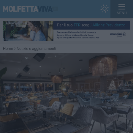
MENU
Home
Notizie e aggiornamenti