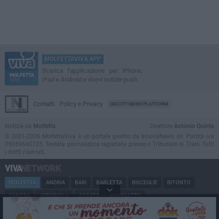
MOLFETTAVIVA APP
Scarica l'applicazione per iPhone,
iPad e Android e ricevi notizie push
Contatti
Policy e Privacy
GOCITY NEWS PLATFORM
Notizie da
Molfetta
Direttore
Antonio Quinto
© 2001-2026 MolfettaViva è un portale gestito da InnovaNews srl. Partita iva
08059640725. Testata giornalistica registrata presso il Tribunale di Trani. Tutti
i diritti riservati.
MOLFETTA
ANDRIA
BARI
BARLETTA
BISCEGLIE
BITONTO
CANOSA
CERIGNOLA
CORATO
GIOVINAZZO
MARGHERITA DI SAVOIA
MINERVINO
MODUGNO
PUGLIA
RUVO