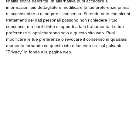
finalità sopra descritte. In alternativa puoi accedere a
colori del mare, che trovano il luogo giusto dove poter
informazioni più dettagliate e modificare le tue preferenze prima
gustare un buon pasto in un ambiente dotato di quel tocco
di acconsentire o di negare il consenso.
Si rende noto che alcuni
di raffinatezza che lo rende oltremodo piacevole, dove è
trattamenti dei dati personali possono non richiedere il tuo
importante l'attenzione ai dettagli che donano un senso di
consenso, ma hai il diritto di opporti a tale trattamento. Le tue
raffinatezza al cliente che si accomoda al tavolo.
preferenze si applicheranno solo a questo sito web. Puoi
modificare le tue preferenze o revocare il consenso in qualsiasi
momento tornando su questo sito e facendo clic sul pulsante
Affacciato sull'Adriatico il Gota, nuovo
8 FOTO
Restaurant&Drink sul lungomare di Trani
"Privacy" in fondo alla pagina web.