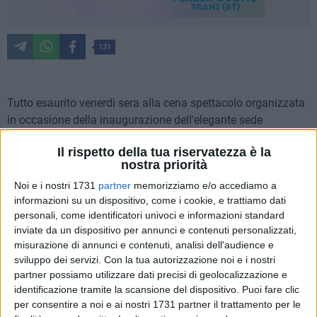
131
Tutto esaurito venerdì sera alla cena spettacolo organizzata
in occasione della inaugurazione dell'elegante sede
invernale del Gota Restaurant & Drink, con la strepitosa
Il rispetto della tua riservatezza è la
performance dello showman Federico Pigna (da
nostra priorità
Formentera) che ha reso davvero fuori dal comune
Noi e i nostri 1731
partner
memorizziamo e/o accediamo a
l'appuntamento in questa location adagiata al centro del
informazioni su un dispositivo, come i cookie, e trattiamo dati
lungomare Cristoforo Colombo a Trani, che già nel corso
personali, come identificatori univoci e informazioni standard
delle ultime due stagioni estive, con la sua spiaggia e
inviate da un dispositivo per annunci e contenuti personalizzati,
piscina privata e gli eventi del nightclubbing, aveva catturato
misurazione di annunci e contenuti, analisi dell'audience e
l'attenzione e la presenza di una vasta clientela proveniente
sviluppo dei servizi.
Con la tua autorizzazione noi e i nostri
da ogni parte della regione.
partner possiamo utilizzare dati precisi di geolocalizzazione e
identificazione tramite la scansione del dispositivo. Puoi fare clic
per consentire a noi e ai nostri 1731 partner il trattamento per le
È in questa location sofisticata e accogliente, affacciata sui