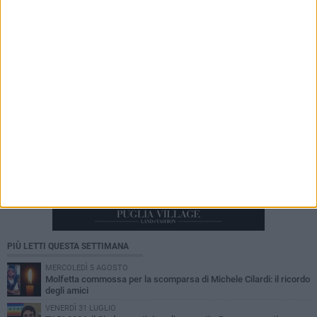
campagna R1PUD1A durante il tour estivo
Orbit Orbit
PIÙ LETTI QUESTA SETTIMANA
MERCOLEDÌ 5 AGOSTO
Molfetta commossa per la scomparsa di Michele Cilardi: il ricordo
degli amici
VENERDÌ 31 LUGLIO