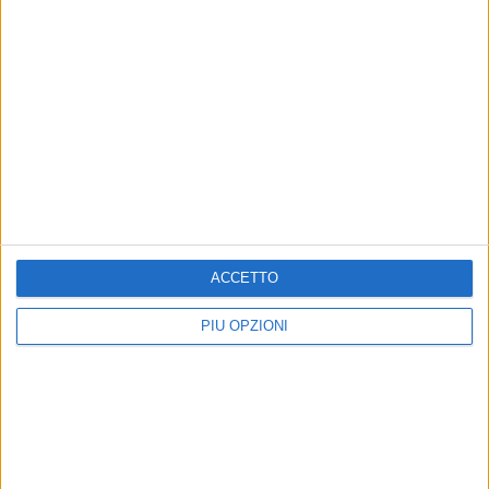
ACCETTO
PIÙ OPZIONI
Altri contenuti a tema