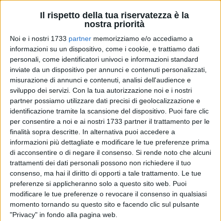
Il rispetto della tua riservatezza è la
nostra priorità
86
Noi e i nostri 1733
partner
memorizziamo e/o accediamo a
informazioni su un dispositivo, come i cookie, e trattiamo dati
personali, come identificatori univoci e informazioni standard
inviate da un dispositivo per annunci e contenuti personalizzati,
"Molfetta ti Gusto": la
cicoria puntarella
, ieri, oggi e domani è
misurazione di annunci e contenuti, analisi dell'audience e
la prima edizione dell'iniziativa promossa dall'associazione
sviluppo dei servizi.
Con la tua autorizzazione noi e i nostri
Molfettafood
, fondata da alcuni ristoranti di Molfetta intenti
partner possiamo utilizzare dati precisi di geolocalizzazione e
a valorizzare e promuovere le tradizioni gastronomiche e i
identificazione tramite la scansione del dispositivo. Puoi fare clic
prodotti tipici del territorio.
per consentire a noi e ai nostri 1733 partner il trattamento per le
Dal 18 marzo al 24 marzo
infatti nei loro locali proporranno
finalità sopra descritte. In alternativa puoi accedere a
informazioni più dettagliate e modificare le tue preferenze prima
piatti che racchiudono tradizione e innovazione con un
di acconsentire o di negare il consenso.
Si rende noto che alcuni
ingrediente principale , la cicoriella puntarella di Molfetta
trattamenti dei dati personali possono non richiedere il tuo
prossima al marchio IGP.
consenso, ma hai il diritto di opporti a tale trattamento. Le tue
I locali aderenti sono:
preferenze si applicheranno solo a questo sito web. Puoi
modificare le tue preferenze o revocare il consenso in qualsiasi
Il Vecchio Gazebo
momento tornando su questo sito e facendo clic sul pulsante
Sapemore
"Privacy" in fondo alla pagina web.