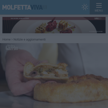
MENU
Home
Notizie e aggiornamenti