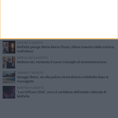
PIÙ LETTI QUESTA SETTIMANA
MERCOLEDÌ 5 AGOSTO
Molfetta commossa per la scomparsa di Michele Cilardi: il ricordo
degli amici
GIOVEDÌ 6 AGOSTO
Marittimo molfettese muore a bordo di un peschereccio al largo
del Gargano
GIOVEDÌ 6 AGOSTO
Molfetta piange Marta Maria Pisani, ultima maestra della sartoria
molfettese
MERCOLEDÌ 5 AGOSTO
Multiservizi, nominato il nuovo Consiglio di Amministrazione
VENERDÌ 7 AGOSTO
Spiagge libere, via alla pulizia straordinaria a Molfetta dopo le
mareggiate
MARTEDÌ 4 AGOSTO
"Luci Diffuse 2026", ecco il cartellone dell'estate culturale di
Molfetta