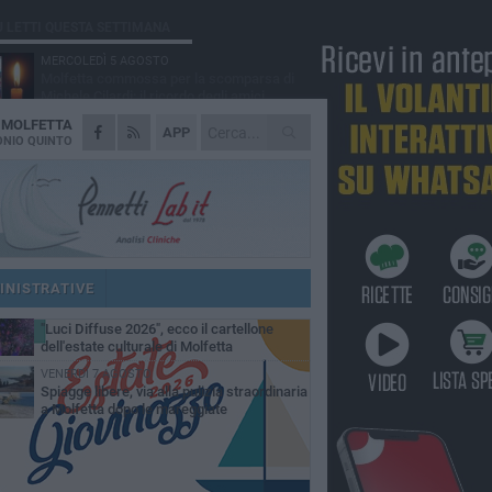
Ù LETTI QUESTA SETTIMANA
MERCOLEDÌ 5 AGOSTO
Molfetta commossa per la scomparsa di
Michele Cilardi: il ricordo degli amici
A
MOLFETTA
GIOVEDÌ 6 AGOSTO
APP
Marittimo molfettese muore a bordo di un
NIO QUINTO
peschereccio al largo del Gargano
GIOVEDÌ 6 AGOSTO
Molfetta piange Marta Maria Pisani, ultima
maestra della sartoria molfettese
MERCOLEDÌ 5 AGOSTO
Multiservizi, nominato il nuovo Consiglio di
Amministrazione
INISTRATIVE
MARTEDÌ 4 AGOSTO
"Luci Diffuse 2026", ecco il cartellone
dell'estate culturale di Molfetta
VENERDÌ 7 AGOSTO
Spiagge libere, via alla pulizia straordinaria
a Molfetta dopo le mareggiate