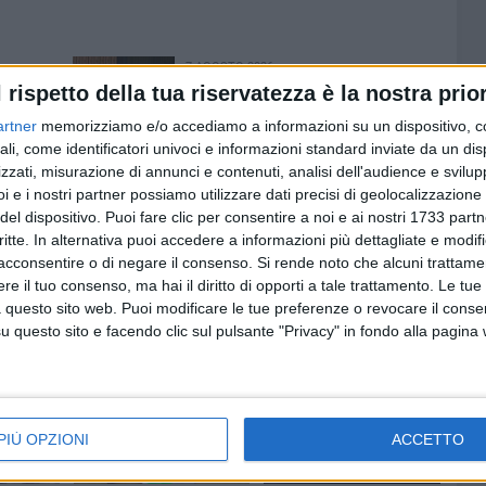
7 AGOSTO 2026
lizia
MTM Molfetta, Cosimo Damiano
l rispetto della tua riservatezza è la nostra prior
dopo le
Angeletti è il nuovo
artner
memorizziamo e/o accediamo a informazioni su un dispositivo, c
amministratore unico
ali, come identificatori univoci e informazioni standard inviate da un di
zzati, misurazione di annunci e contenuti, analisi dell'audience e svilupp
i e i nostri partner possiamo utilizzare dati precisi di geolocalizzazione 
del dispositivo. Puoi fare clic per consentire a noi e ai nostri 1733 partn
critte. In alternativa puoi accedere a informazioni più dettagliate e modif
acconsentire o di negare il consenso.
Si rende noto che alcuni trattamen
e il tuo consenso, ma hai il diritto di opporti a tale trattamento. Le tue
 questo sito web. Puoi modificare le tue preferenze o revocare il conse
questo sito e facendo clic sul pulsante "Privacy" in fondo alla pagina
PIÙ OPZIONI
ACCETTO