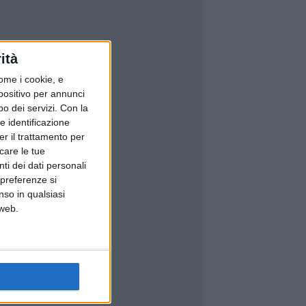
ità
ome i cookie, e
spositivo per annunci
o dei servizi.
Con la
e identificazione
er il trattamento per
icare le tue
ti dei dati personali
 preferenze si
nso in qualsiasi
 web.