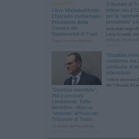
Tribunale di Tr
FUORICITTÀ
intesa con il 
L'Avv. MicheleAlfredo
per lo "sportell
Chiariello confermato
prossimità" a 
Presidente della
Camera dei
Avrà sede negli uffi
Giuslavoristi di Trani
Lama Scotella. Al
le figure che lavor
Dopo la prima elezione
all'interno
avvenuta nel 2023,
confermato per il secondo
"Giustizia sven
mandato
condanne ma 
confische di d
interidizoni
Tutte le decisioni 
del Tribunale di L
"Giustizia svenduta",
PM e avvocati
condannati. Tullio
Bertolino: «Non un
“sistema” diffuso nel
Tribunale di Trani»
Le parole del Presidente
dell'ordine degli Avvocati di
Trani