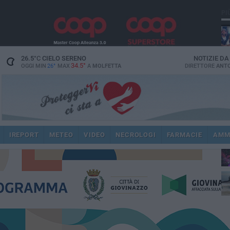
PI
26.5
°C
CIELO SERENO
NOTIZIE D
34.5°
OGGI MIN
26°
MAX
A
MOLFETTA
DIRETTORE
ANTO
IREPORT
METEO
VIDEO
NECROLOGI
FARMACIE
AMM