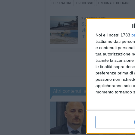
DEPURATORE
PROCESSO
TRIBUNALE DI TRANI
7 AGOSTO 2026
Spiagge libere, via alla pu
I
straordinaria a Molfetta 
Noi e i nostri 1733
p
mareggiate
trattiamo dati person
e contenuti personali
tua autorizzazione no
tramite la scansione 
le finalità sopra des
preferenze prima di 
possono non richieder
applicheranno solo a
Altri contenuti a tema
momento tornando su 