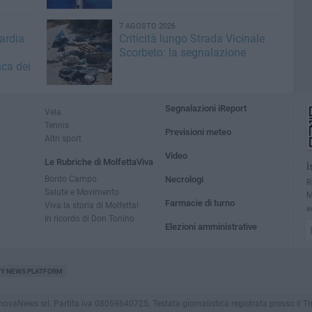
7 AGOSTO 2026
ardia
Criticità lungo Strada Vicinale
Scorbeto: la segnalazione
sca dei
Segnalazioni iReport
Vela
Tennis
Previsioni meteo
Altri sport
Video
Le Rubriche di MolfettaViva
I
Bordo Campo
Necrologi
R
Salute e Movimento
M
Farmacie di turno
Viva la storia di Molfetta!
a
In ricordo di Don Tonino
Elezioni amministrative
TY NEWS PLATFORM
aNews srl. Partita iva 08059640725. Testata giornalistica registrata presso il Tribuna