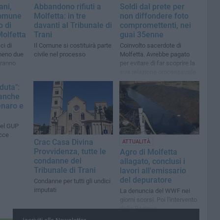
ani,
Abbandono rifiuti a
Soldi dal prete per
Comune
Molfetta: in tre
non diffondere foto
o di
davanti al Tribunale di
compromettenti, nei
Molfetta
Trani
guai 35enne
ci di
Il Comune si costituirà parte
Coinvolto sacerdote di
meno due
civile nel processo
Molfetta. Avrebbe pagato
eranno
per evitare di far scoprire la
sua relazione omosessuale
duta":
anche
enaro e
del GUP
ecce
Crac Casa Divina
ATTUALITÀ
Provvidenza, tutte le
Agro di Molfetta
condanne del
allagato, conclusi i
Tribunale di Trani
lavori all'emissario
del depuratore
Condanne per tutti gli undici
imputati
La denuncia del WWF nei
giorni scorsi. Poi l'intervento
della Regione