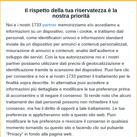
Il rispetto della tua riservatezza è la
nostra priorità
Noi e i nostri 1733
partner
memorizziamo e/o accediamo a
informazioni su un dispositivo, come i cookie, e trattiamo dati
16
personali, come identificatori univoci e informazioni standard
inviate da un dispositivo per annunci e contenuti personalizzati,
misurazione di annunci e contenuti, analisi dell'audience e
sviluppo dei servizi.
Con la tua autorizzazione noi e i nostri
L'Avv. MicheleAlfredo Chiariello è stato confermato, per il
partner possiamo utilizzare dati precisi di geolocalizzazione e
secondo mandato consecutivo, Presidente della Camera dei
identificazione tramite la scansione del dispositivo. Puoi fare clic
Giuslavoristi di Trani.
per consentire a noi e ai nostri 1733 partner il trattamento per le
finalità sopra descritte. In alternativa puoi accedere a
Dopo la prima elezione avvenuta nel 2023, la fiducia
informazioni più dettagliate e modificare le tue preferenze prima
dell'Assemblea è stata nuovamente rinnovata questa volta
di acconsentire o di negare il consenso.
Si rende noto che alcuni
per quattro anni, come da modificato Statuto, confermando
trattamenti dei dati personali possono non richiedere il tuo
consenso, ma hai il diritto di opporti a tale trattamento. Le tue
il suo impegno e la sua dedizione nella guida
preferenze si applicheranno solo a questo sito web. Puoi
dell'Associazione.
modificare le tue preferenze o revocare il consenso in qualsiasi
momento tornando su questo sito e facendo clic sul pulsante
All'esito delle votazioni, tenutesi presso la Sezione Lavoro
"Privacy" in fondo alla pagina web.