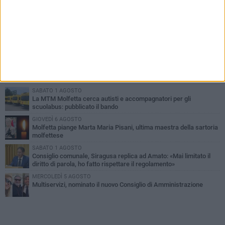
PIÙ LETTI QUESTA SETTIMANA
MERCOLEDÌ 5 AGOSTO
Molfetta commossa per la scomparsa di Michele Cilardi: il ricordo
degli amici
GIOVEDÌ 6 AGOSTO
Marittimo molfettese muore a bordo di un peschereccio al largo
del Gargano
SABATO 1 AGOSTO
La MTM Molfetta cerca autisti e accompagnatori per gli
scuolabus: pubblicato il bando
GIOVEDÌ 6 AGOSTO
Molfetta piange Marta Maria Pisani, ultima maestra della sartoria
molfettese
SABATO 1 AGOSTO
Consiglio comunale, Siragusa replica ad Amato: «Mai limitato il
diritto di parola, ho fatto rispettare il regolamento»
MERCOLEDÌ 5 AGOSTO
Multiservizi, nominato il nuovo Consiglio di Amministrazione