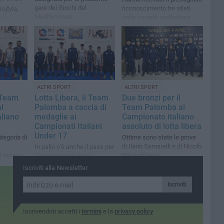
gare dei Giochi del
riconoscimento tre atleti
ojtyla,
Mediterraneo
della società molfettese
 i
l
ALTRI SPORT
ALTRI SPORT
l Team
Lotta Libera, il Team
Due bronzi per il
l
Palomba a caccia di
Team Palomba al
liano
medaglie ai
Campionato italiano
Campionati Italiani
assoluto di lotta libera
Under 17
ategoria di
Ottime sono state le prove
di Ilario Samarelli e di Nicolò
In palio c'è anche il pass per
l raduno
Mastrofilippo
i Campionati Europei
giovanili di maggio in
Iscriviti alla Newsletter
Bulgaria
Iscriviti
Iscrivendoti accetti i
termini
e la
privacy policy