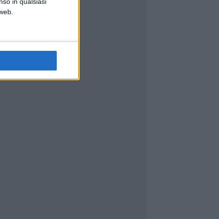
nso in qualsiasi
 web.