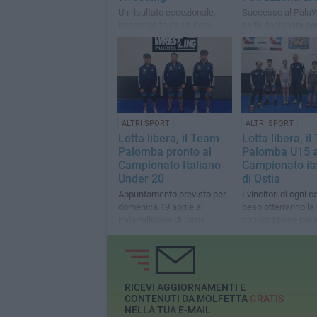
Un risultato eccezionale,
Successo al PalaW
impreziosito da un dato
sede designata per
straordinario: tutti gli atleti
prossimi Giochi de
sono saliti sul podio
Mediterraneo
ALTRI SPORT
ALTRI SPORT
Lotta libera, il Team
Lotta libera, i
Palomba pronto al
Palomba U15 a
Campionato Italiano
Campionato ita
Under 20
di Ostia
Appuntamento previsto per
I vincitori di ogni c
domenica 19 aprile al
peso otterranno la
PalaPellicone di Ostia
convocazione per i
in nazionale
RICEVI AGGIORNAMENTI E
CONTENUTI DA MOLFETTA
GRATIS
NELLA TUA E-MAIL