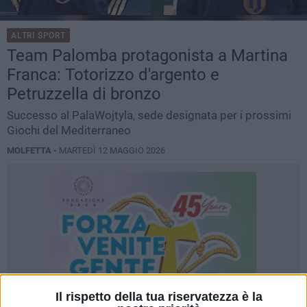
ALTRI SPORT
Team Palomba protagonista a Martina
Franca: Totorizzo d'argento e
Petruzzella di bronzo
Successo al PalaWojtyla, sede designata per i prossimi
Giochi del Mediterraneo
MOLFETTA -
MARTEDÌ 12 MAGGIO 2026
Il rispetto della tua riservatezza è la