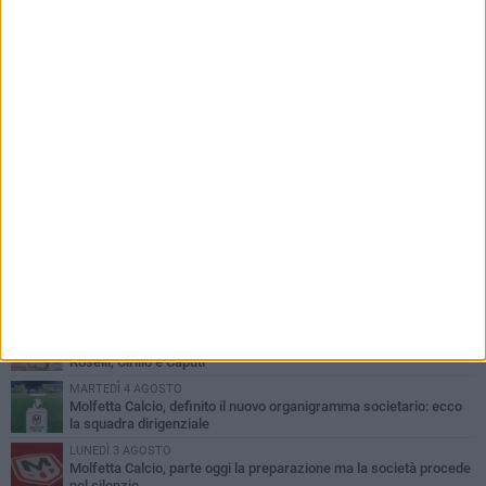
PIÙ LETTI QUESTA SETTIMANA
MARTEDÌ 4 AGOSTO
Il molfettese Gabriele Guarino lascia l'Empoli e firma con il
Samsunspor
LUNEDÌ 3 AGOSTO
Palazzetto Giovanni Panunzio: dove lo sport diventa famiglia,
inclusione ed eccellenza
VENERDÌ 7 AGOSTO
Molfetta Calcio, tre innesti di spessore: arrivano i molfettesi
Roselli, Cirillo e Caputi
MARTEDÌ 4 AGOSTO
Molfetta Calcio, definito il nuovo organigramma societario: ecco
la squadra dirigenziale
LUNEDÌ 3 AGOSTO
Molfetta Calcio, parte oggi la preparazione ma la società procede
nel silenzio