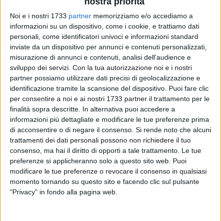
nostra priorità
Noi e i nostri 1733
partner
memorizziamo e/o accediamo a
informazioni su un dispositivo, come i cookie, e trattiamo dati
personali, come identificatori univoci e informazioni standard
inviate da un dispositivo per annunci e contenuti personalizzati,
misurazione di annunci e contenuti, analisi dell'audience e
sviluppo dei servizi.
Con la tua autorizzazione noi e i nostri
partner possiamo utilizzare dati precisi di geolocalizzazione e
Il PalaWojtyla di Martina Franca, sede designata per i
identificazione tramite la scansione del dispositivo. Puoi fare clic
prossimi Giochi del Mediterraneo, si è trasformato nel fine
per consentire a noi e ai nostri 1733 partner il trattamento per le
settimana del 9 e 10 maggio nel cuore pulsante della lotta
finalità sopra descritte. In alternativa puoi accedere a
informazioni più dettagliate e modificare le tue preferenze prima
giovanile italiana. L'ASD Palomba Francesco ne esce a testa
di acconsentire o di negare il consenso.
Si rende noto che alcuni
altissima, confermando la qualità tecnica della scuola
trattamenti dei dati personali possono non richiedere il tuo
molfettese guidata dai tecnici Tommaso Cilardi, Nicolangelo
consenso, ma hai il diritto di opporti a tale trattamento. Le tue
Samarelli e dal dott. Giuliano Palomba.
preferenze si applicheranno solo a questo sito web. Puoi
modificare le tue preferenze o revocare il consenso in qualsiasi
Elena Totorizzo è andata vicinissima al sogno tricolore,
momento tornando su questo sito e facendo clic sul pulsante
conquistando una splendida medaglia d'argento. La
"Privacy" in fondo alla pagina web.
tredicenne molfettese, già bronzo agli Under 15 di Ostia
pochi mesi fa, ha dominato la fase eliminatoria vincendo