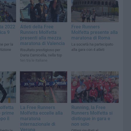
ta 2022
Atleti della Free
Free Runners
ica 9
Runners Molfetta
Molfetta presente alla
presenti alla mezza
maratona di Roma
maratona di Valencia
e per la
La società ha partecipato
tizione
alla gara con 4 atleti
Risultato prestigioso per
Daria Carnicella, nella top
ten tra le italiane
olfetta
La Free Runners
Running, la Free
e prime
Molfetta eccelle alla
Runners Molfetta si
po il
maratona
distingue in gara e
internazionale di
non solo
Verona
berto la
Ottimi risultati al