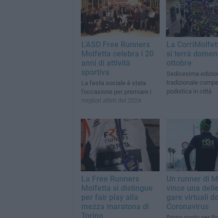
L'ASD Free Runners
La CorriMolfet
Molfetta celebra i 20
si terrà domen
anni di attività
ottobre
sportiva
Sedicesima edizion
tradizionale compe
La festa sociale è stata
podistica in città
l'occasione per premiare i
migliori atleti del 2024
La Free Runners
Un runner di M
Molfetta si distingue
vince una dell
per fair play alla
gare virtuali do
mezza maratona di
Coronavirus
Torino
Primo posto per Ro