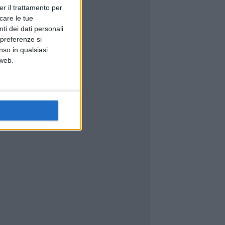
er il trattamento per
icare le tue
ti dei dati personali
 preferenze si
nso in qualsiasi
 web.