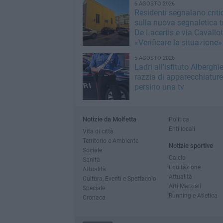
6 AGOSTO 2026
Residenti segnalano critic
sulla nuova segnaletica t
De Lacertis e via Cavallott
«Verificare la situazione»
5 AGOSTO 2026
Ladri all'istituto Alberghie
razzia di apparecchiature
persino una tv
Notizie da Molfetta
Politica
Enti locali
Vita di città
Territorio e Ambiente
Notizie sportive
Sociale
Calcio
Sanità
Equitazione
Attualità
Attualità
Cultura, Eventi e Spettacolo
Arti Marziali
Speciale
Running e Atletica
Cronaca