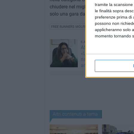
tramite la scansione 
chiudere nel migliore dei modi il campio
le finalità sopra des
solo una gara da correre in data 15 dic
preferenze prima di 
possono non richieder
FREE RUNNERS MOLFETTA
applicheranno solo a
momento tornando su 
6 AGOSTO 2026
ASM Molfetta, Adele Clau
«Le mie dimissioni un att
rispetto verso la nuova
amministrazione»
Altri contenuti a tema