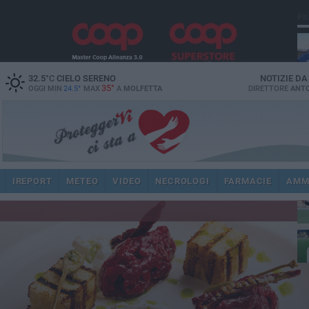
PI
32.5
°C
CIELO SERENO
NOTIZIE D
35°
OGGI MIN
24.5°
MAX
A
MOLFETTA
DIRETTORE
ANTO
ec
IREPORT
METEO
VIDEO
NECROLOGI
FARMACIE
AMM
spi
re
dir