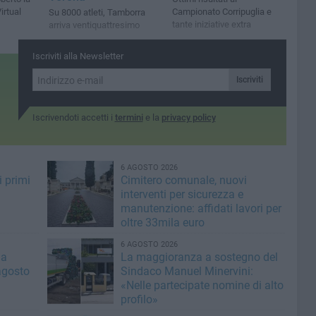
irtual
Campionato Corripuglia e
Su 8000 atleti, Tamborra
tante iniziative extra
arriva ventiquattresimo
Iscriviti alla Newsletter
Iscriviti
Iscrivendoti accetti i
termini
e la
privacy policy
6 AGOSTO 2026
i primi
Cimitero comunale, nuovi
interventi per sicurezza e
manutenzione: affidati lavori per
oltre 33mila euro
6 AGOSTO 2026
la
La maggioranza a sostegno del
agosto
Sindaco Manuel Minervini:
«Nelle partecipate nomine di alto
profilo»