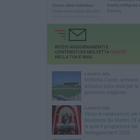
Grasta nell'Apulia V
Diversi atleti molfettesi
Running
hanno preso parte alla gara
internazionale disputata in
Piemonte
RICEVI AGGIORNAMENTI E
CONTENUTI DA MOLFETTA
GRATIS
NELLA TUA E-MAIL
6 AGOSTO 2026
Molfetta Calcio, arrivano 
annunci sulla rosa per la
prossima stagione
6 AGOSTO 2026
Verso le celebrazioni per 
Madonna dei Martiri: l’8 
si apre il programma dei
festeggiamenti 2026