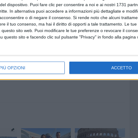
del dispositivo. Puoi fare clic per consentire a noi e ai nostri 1731 partn
nato CorriPuglia di corsa su strada, per il quale manca
critte. In alternativa puoi accedere a informazioni più dettagliate e modif
embre a Castellaneta.
acconsentire o di negare il consenso.
Si rende noto che alcuni trattamen
e il tuo consenso, ma hai il diritto di opporti a tale trattamento. Le tue
 questo sito web. Puoi modificare le tue preferenze o revocare il conse
questo sito e facendo clic sul pulsante "Privacy" in fondo alla pagina
6 AGOSTO 2026
dio:
Madonna dei Martiri, presentato
o di
il programma della Festa
Patronale 2026: tra tradizione e
nuove iniziative
PIÙ OPZIONI
ACCETTO