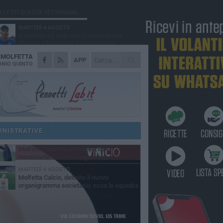
Ù LETTI QUESTA SETTIMANA
MARTEDÌ 4 AGOSTO
Il molfettese Gabriele Guarino lascia
l'Empoli e firma con il Samsunspor
A
MOLFETTA
LUNEDÌ 3 AGOSTO
APP
Palazzetto Giovanni Panunzio: dove lo
NIO QUINTO
sport diventa famiglia, inclusione ed
cellenza
DOMENICA 2 AGOSTO
Tennistavolo, il molfettese Roberto
Minervini riparte da Otranto
VENERDÌ 31 LUGLIO
Il Barletta continua a pescare a Molfetta
per il vivaio: altri tre giovani biancorossi
INISTRATIVE
ccano il volo
SABATO 1 AGOSTO
Molfetta Sportiva in Promozione
nonostante il record negativo di
trocessioni
MARTEDÌ 4 AGOSTO
Molfetta Calcio, definito il nuovo
organigramma societario: ecco la squadra
igenziale