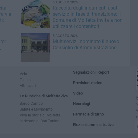
6 AGOSTO 2026
ità
Raccolta degli indumenti usati,
ra via
servizio in fase di transizione: il
i:
Comune di Molfetta invita a non
utilizzare i contenitori
5 AGOSTO 2026
ro:
Multiservizi, nominato il nuovo
,
Consiglio di Amministrazione
Segnalazioni iReport
Vela
Tennis
Previsioni meteo
Altri sport
Video
Le Rubriche di MolfettaViva
I
Bordo Campo
Necrologi
R
Salute e Movimento
M
Farmacie di turno
Viva la storia di Molfetta!
a
In ricordo di Don Tonino
Elezioni amministrative