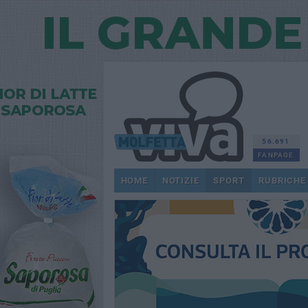
56.691
FANPAGE
HOME
NOTIZIE
SPORT
RUBRICHE