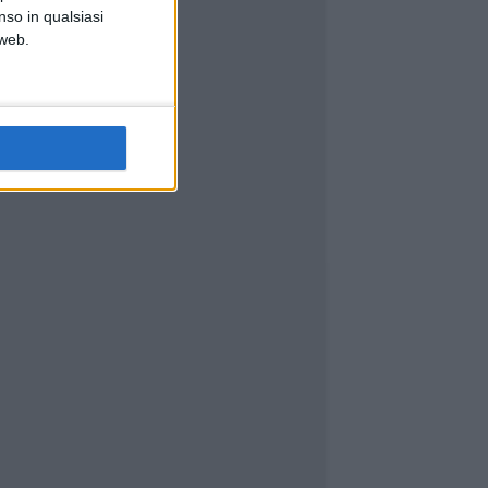
nso in qualsiasi
 web.