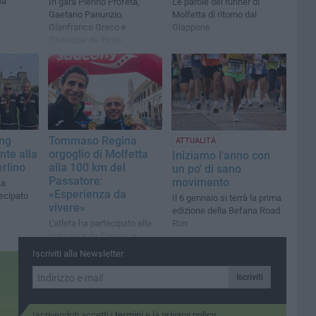
la
In gara Pierino Profeta,
Le parole del runner di
Gaetano Panunzio,
Molfetta di ritorno dal
Gianfranco Greco e
Giappone
Giuseppe de Pinto
ng
Tommaso Regina
ATTUALITÀ
nte alla
orgoglio di Molfetta
Iniziamo l'anno con
rlino
alla 100 km del
un po' di sano
Passatore:
movimento
ca
«Esperienza da
ecipato
Il 6 gennaio si terrà la prima
vivere»
edizione della Befana Road
Run
L'atleta ha partecipato alla
nota gara da Firenze a
Faenza
Iscriviti alla Newsletter
Iscriviti
Iscrivendoti accetti i
termini
e la
privacy policy