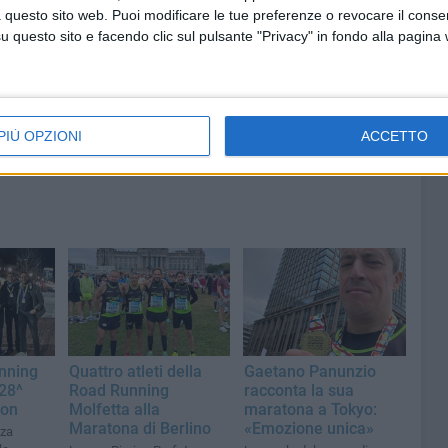
prepara
interventi per sicurezza e
 questo sito web. Puoi modificare le tue preferenze o revocare il conse
ei
manutenzione: affidati lavori per
questo sito e facendo clic sul pulsante "Privacy" in fondo alla pagina
oltre 33mila euro
PIÙ OPZIONI
ACCETTO
nning
Quattro atleti della
Gaetano Panunzio
128^
Road Running
racconta la sua
hon
Molfetta alla
maratona a Tokyo:
Maratona di Berlino
«Emozione unica»
nza