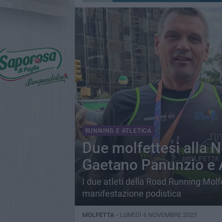
RUNNING E ATLETICA
Due molfettesi alla 
Gaetano Panunzio e 
I due atleti della Road Running Molf
manifestazione podistica
MOLFETTA -
LUNEDÌ 6 NOVEMBRE 2023