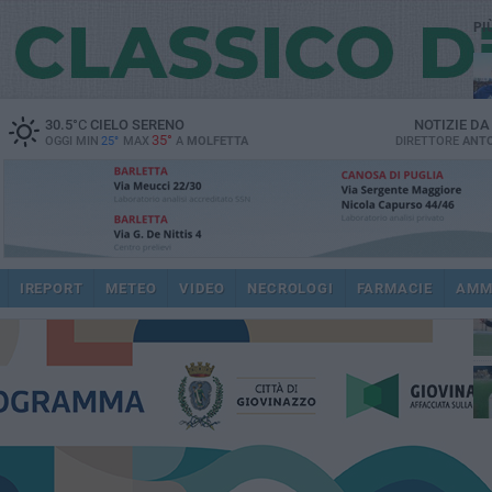
PI
30.5
°C
CIELO SERENO
NOTIZIE D
35°
OGGI MIN
25°
MAX
A
MOLFETTA
DIRETTORE
ANTO
ec
IREPORT
METEO
VIDEO
NECROLOGI
FARMACIE
AMM
spi
re
dir