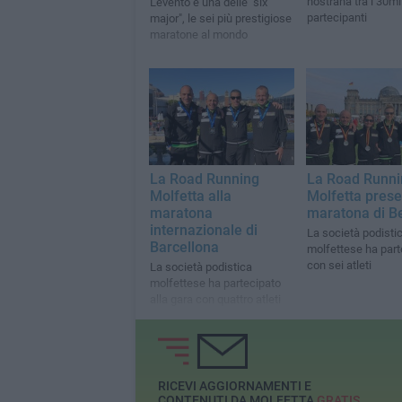
nostrana tra i 30mi
L'evento è una delle "six
partecipanti
major", le sei più prestigiose
maratone al mondo
La Road Running
La Road Runni
Molfetta alla
Molfetta prese
maratona
maratona di Be
internazionale di
La società podisti
Barcellona
molfettese ha part
con sei atleti
La società podistica
molfettese ha partecipato
alla gara con quattro atleti
RICEVI AGGIORNAMENTI E
CONTENUTI DA MOLFETTA
GRATIS