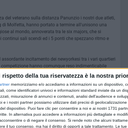
a del veterano sulla distanza Panunzio i nostri due atleti,
 di Molfetta, hanno portato a termine all'unisono una
tigiose al mondo, annoverata tra le six majors, che si
oi continui sali scendi ed i 5 ponti che spezzano ritmo e
ed assordante incitamento dei newyorkesi tra i vari quartieri
ella competizione hanno comunque reso indimenticabile
ermettendo ad uno di loro di coronare un sogno anelato da
l rispetto della tua riservatezza è la nostra prior
artner
memorizziamo e/o accediamo a informazioni su un dispositivo, c
ali, come identificatori univoci e informazioni standard inviate da un di
ioni!
zzati, misurazione di annunci e contenuti, analisi dell'audience e svilupp
i e i nostri partner possiamo utilizzare dati precisi di geolocalizzazione 
del dispositivo. Puoi fare clic per consentire a noi e ai nostri 1731 partn
critte. In alternativa puoi accedere a informazioni più dettagliate e modif
acconsentire o di negare il consenso.
Si rende noto che alcuni trattamen
6 AGOSTO 2026
lato il
Cimitero comunale, nuovi
e il tuo consenso, ma hai il diritto di opporti a tale trattamento. Le tue