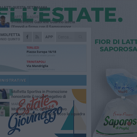
Ù LETTI QUESTA SETTIMANA
MARTEDÌ 4 AGOSTO
Il molfettese Gabriele Guarino lascia
l'Empoli e firma con il Samsunspor
A
MOLFETTA
LUNEDÌ 3 AGOSTO
APP
Palazzetto Giovanni Panunzio: dove lo
NIO QUINTO
sport diventa famiglia, inclusione ed
cellenza
DOMENICA 2 AGOSTO
Tennistavolo, il molfettese Roberto
Minervini riparte da Otranto
VENERDÌ 31 LUGLIO
Il Barletta continua a pescare a Molfetta
per il vivaio: altri tre giovani biancorossi
INISTRATIVE
ccano il volo
SABATO 1 AGOSTO
Molfetta Sportiva in Promozione
nonostante il record negativo di
trocessioni
MARTEDÌ 4 AGOSTO
Molfetta Calcio, definito il nuovo
organigramma societario: ecco la squadra
igenziale