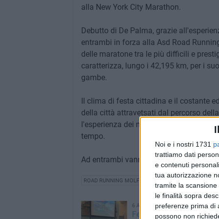
alla New York City Marathon.
Debutto di De Palma, grazie all'esperienz
entrambi in forza alla Asd Road Running
delle maratone tra le più difficili e pres
caratterizza, lungo i 42,195 km, per i su
gambe.
Il clima di festa cittadina e il costante 
della città attravetsati dal percorso d
l'esperienza dei nostri rappresentanti p
I
tempo.
Noi e i nostri 1731
p
trattiamo dati person
Ad entrambi vanno le nostre congratulaz
e contenuti personali
tua autorizzazione no
ROAD RUNNING MOLFETTA
tramite la scansione 
le finalità sopra des
preferenze prima di 
6 AGOSTO 2026
Festa Patronale 2026, sve
possono non richieder