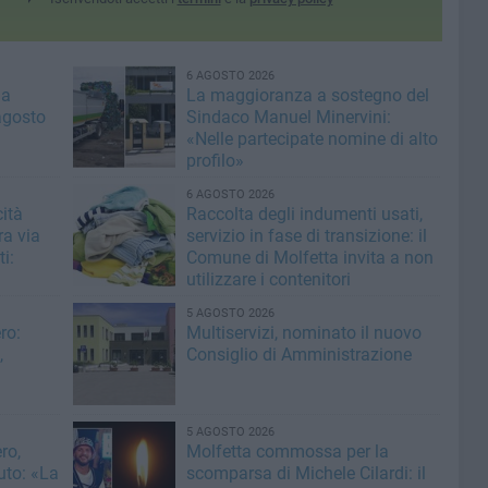
6 AGOSTO 2026
la
La maggioranza a sostegno del
agosto
Sindaco Manuel Minervini:
«Nelle partecipate nomine di alto
profilo»
6 AGOSTO 2026
ità
Raccolta degli indumenti usati,
ra via
servizio in fase di transizione: il
i:
Comune di Molfetta invita a non
utilizzare i contenitori
5 AGOSTO 2026
ro:
Multiservizi, nominato il nuovo
,
Consiglio di Amministrazione
5 AGOSTO 2026
ro,
Molfetta commossa per la
uto: «La
scomparsa di Michele Cilardi: il