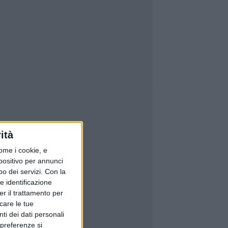
ità
ome i cookie, e
spositivo per annunci
o dei servizi.
Con la
e identificazione
er il trattamento per
icare le tue
ti dei dati personali
 preferenze si