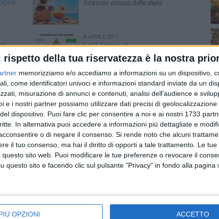
zione
Il circolo vizioso delle diete
8 APRILE 2017
e!
Le 3 Piramidi
buon
Alimentare, dell'idratazione e
l rispetto della tua riservatezza è la nostra prior
dell'attività fisica
artner
memorizziamo e/o accediamo a informazioni su un dispositivo, c
ali, come identificatori univoci e informazioni standard inviate da un di
5 FEBBRAIO 2017
zzati, misurazione di annunci e contenuti, analisi dell'audience e svilupp
Meno sale, più sapore
i e i nostri partner possiamo utilizzare dati precisi di geolocalizzazione 
o
Come ridurre il sodio assunto con
del dispositivo. Puoi fare clic per consentire a noi e ai nostri 1733 partn
l’alimentazione?
critte. In alternativa puoi accedere a informazioni più dettagliate e modif
acconsentire o di negare il consenso.
Si rende noto che alcuni trattamen
11 DICEMBRE 2016
e il tuo consenso, ma hai il diritto di opporti a tale trattamento. Le tue
Il Natale e le tradizioni alimentari
 questo sito web. Puoi modificare le tue preferenze o revocare il conse
...non si ingrassa da Natale a
questo sito e facendo clic sul pulsante "Privacy" in fondo alla pagina
Capodanno ma da Capodanno a
Natale!
PIÙ OPZIONI
ACCETTO