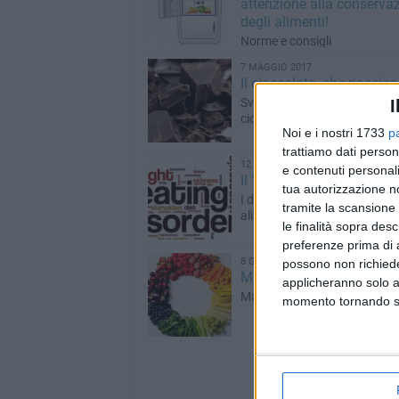
attenzione alla conserva
degli alimenti!
Norme e consigli
7 MAGGIO 2017
Il cioccolato, che passion
Sveliamo tutti i benefici del 
I
cioccolato
Noi e i nostri 1733
p
trattiamo dati person
12 MARZO 2017
e contenuti personali
Il "Peso" del corpo
tua autorizzazione no
I disturbi del comportament
tramite la scansione 
alimentare (DCA)
le finalità sopra des
preferenze prima di 
8 GENNAIO 2017
possono non richieder
Mangiamo a colori
applicheranno solo a
Mangiamo a colori
momento tornando su 