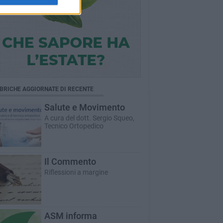
BRICHE AGGIORNATE DI RECENTE
Salute e Movimento
A cura del dott. Sergio Squeo,
Tecnico Ortopedico
Il Commento
Riflessioni a margine
ASM informa