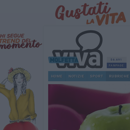
56.691
FANPAGE
HOME
NOTIZIE
SPORT
RUBRICHE