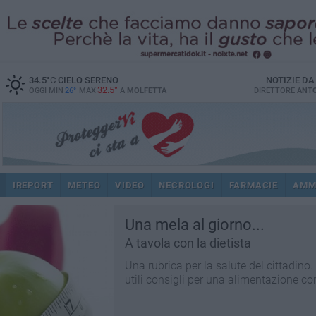
34.5
°C
CIELO SERENO
NOTIZIE D
32.5°
OGGI MIN
26°
MAX
A
MOLFETTA
DIRETTORE
ANTO
IREPORT
METEO
VIDEO
NECROLOGI
FARMACIE
AMM
Una mela al giorno...
A tavola con la dietista
Una rubrica per la salute del cittadino
utili consigli per una alimentazione cor