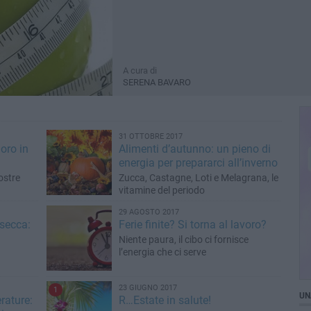
A cura di
SERENA BAVARO
31 OTTOBRE 2017
 oro in
Alimenti d’autunno: un pieno di
energia per prepararci all’inverno
nostre
Zucca, Castagne, Loti e Melagrana, le
vitamine del periodo
29 AGOSTO 2017
 secca:
Ferie finite? Si torna al lavoro?
Niente paura, il cibo ci fornisce
l’energia che ci serve
23 GIUGNO 2017
1
UN
rature:
R…Estate in salute!