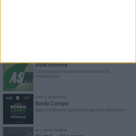
A cura del dott. Sergio Squeo, Tecnico Ortopedico
Il Commento
Riflessioni a margine
ASM informa
Comunicazioni e approfondimenti per la
cittadinanza
DANILO SCARDIGNO
Bordo Campo
Approfondimenti sul mondo sportivo/educativo
AVV. MARIA MARINO