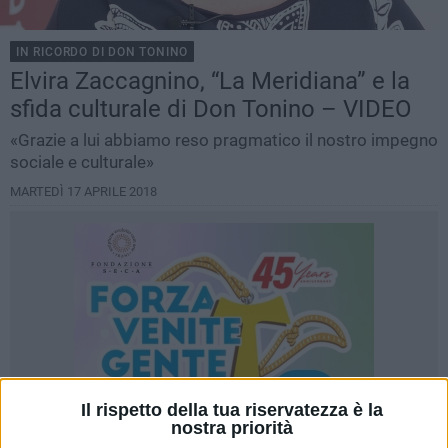
IN RICORDO DI DON TONINO
Elvira Zaccagnino, “La Meridiana” e la
sfida culturale di Don Tonino – VIDEO
«Grazie a lui abbiamo reso pragmatico il nostro impegno
sociale e culturale»
MARTEDÌ 17 APRILE 2018
Il rispetto della tua riservatezza è la
nostra priorità