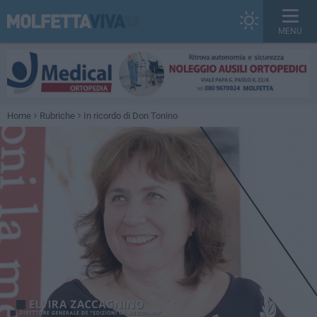
MENU
Home
Rubriche
In ricordo di Don Tonino