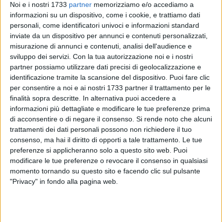
Noi e i nostri 1733
partner
memorizziamo e/o accediamo a
informazioni su un dispositivo, come i cookie, e trattiamo dati
personali, come identificatori univoci e informazioni standard
276
A cura di
inviate da un dispositivo per annunci e contenuti personalizzati,
ISABEL ROMANO
misurazione di annunci e contenuti, analisi dell'audience e
sviluppo dei servizi.
Con la tua autorizzazione noi e i nostri
partner possiamo utilizzare dati precisi di geolocalizzazione e
identificazione tramite la scansione del dispositivo. Puoi fare clic
Nel 1987 nasceva a Molfetta "La Meridiana", prima come
per consentire a noi e ai nostri 1733 partner il trattamento per le
cooperativa poi come casa editrice che si afferma come
finalità sopra descritte. In alternativa puoi accedere a
voce forte nel portare avanti i temi della non violenza e della
informazioni più dettagliate e modificare le tue preferenze prima
pace; temi cari a Don Tonino che attraverso le sue azioni e in
di acconsentire o di negare il consenso.
Si rende noto che alcuni
particolare le sue parole aggiunge linfa vitale al confronto e
trattamenti dei dati personali possono non richiedere il tuo
al panorama culturale di quegli anni in cui si muovono
consenso, ma hai il diritto di opporti a tale trattamento. Le tue
preferenze si applicheranno solo a questo sito web. Puoi
giovani capaci di cogliere la sua sfida.
modificare le tue preferenze o revocare il consenso in qualsiasi
momento tornando su questo sito e facendo clic sul pulsante
Elvira Zaccagnino, direttore generale di "Edizioni La
"Privacy" in fondo alla pagina web.
Meridiana", ai microfoni di MolfettaViva parla di quel clima
particolare che si respirava a Molfetta e in particolare in
Diocesi attorno alla figura carismatica di Don Tonino.