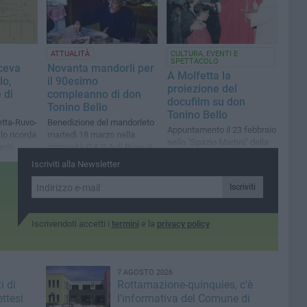
ATTUALITÀ
CULTURA, EVENTI E
SPETTACOLO
ceva
Novanta mandorli per
A Molfetta la
lo,
il 90esimo
proiezione del
 di
compleanno di don
docufilm su don
Tonino Bello
Tonino Bello
etta-Ruvo-
Benedizione del mandorleto
Appuntamento il 23 febbraio
lo ricorda
martedì 18 marzo nella
nello "Spazio Martini" della
enti
comunità C.A.S.A di Ruvo di
Basilica della Madonna dei
Puglia
Iscriviti alla Newsletter
Martiri
Iscriviti
Iscrivendoti accetti i
termini
e la
privacy policy
7 AGOSTO 2026
i di
Rottamazione-quinquies, c'è
ttesi
l'informativa del Comune di