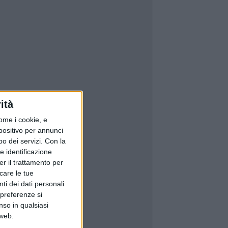
ità
ome i cookie, e
spositivo per annunci
o dei servizi.
Con la
e identificazione
er il trattamento per
icare le tue
ti dei dati personali
 preferenze si
nso in qualsiasi
 web.