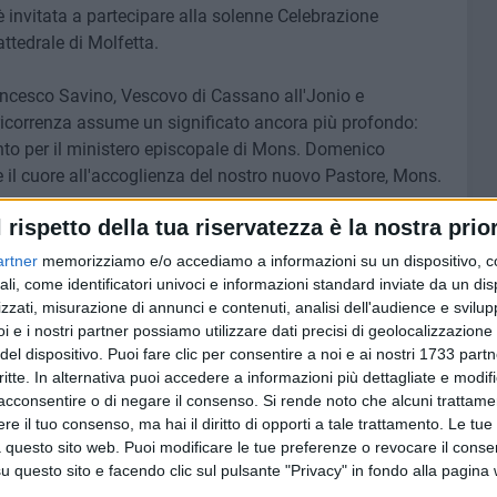
è invitata a partecipare alla solenne Celebrazione
attedrale di Molfetta.
ancesco Savino, Vescovo di Cassano all'Jonio e
 ricorrenza assume un significato ancora più profondo:
to per il ministero episcopale di Mons. Domenico
 il cuore all'accoglienza del nostro nuovo Pastore, Mons.
l rispetto della tua riservatezza è la nostra prior
artner
memorizziamo e/o accediamo a informazioni su un dispositivo, c
ali, come identificatori univoci e informazioni standard inviate da un di
zzati, misurazione di annunci e contenuti, analisi dell'audience e svilupp
i e i nostri partner possiamo utilizzare dati precisi di geolocalizzazione 
7 AGOSTO 2026
lizia
MTM Molfetta, Cosimo Damiano
del dispositivo. Puoi fare clic per consentire a noi e ai nostri 1733 partn
dopo le
Angeletti è il nuovo
critte. In alternativa puoi accedere a informazioni più dettagliate e modif
amministratore unico
acconsentire o di negare il consenso.
Si rende noto che alcuni trattamen
e il tuo consenso, ma hai il diritto di opporti a tale trattamento. Le tue
 questo sito web. Puoi modificare le tue preferenze o revocare il conse
questo sito e facendo clic sul pulsante "Privacy" in fondo alla pagina