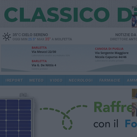
PI
35
°C
CIELO SERENO
NOTIZIE D
35°
OGGI MIN
25.5°
MAX
A
MOLFETTA
DIRETTORE
ANTO
pub
IREPORT
METEO
VIDEO
NECROLOGI
FARMACIE
AMM
fat