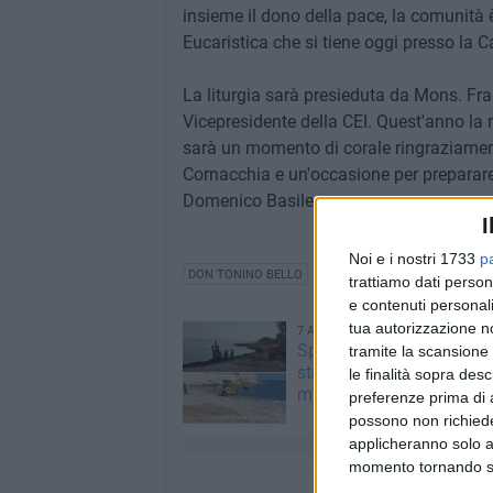
insieme il dono della pace, la comunità 
Eucaristica che si tiene oggi presso la C
La liturgia sarà presieduta da Mons. Fr
Vicepresidente della CEI. Quest'anno la
sarà un momento di corale ringraziamen
Cornacchia e un'occasione per preparare
Domenico Basile.
I
Noi e i nostri 1733
p
DON TONINO BELLO
trattiamo dati person
e contenuti personali
tua autorizzazione no
7 AGOSTO 2026
Spiagge libere, via alla pu
tramite la scansione 
straordinaria a Molfetta 
le finalità sopra des
mareggiate
preferenze prima di 
possono non richieder
applicheranno solo a
momento tornando su 