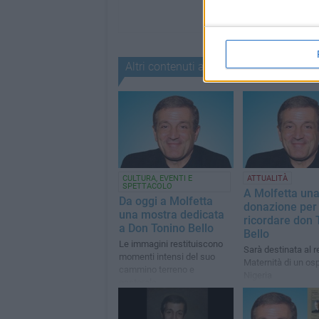
Altri contenuti a tema
CULTURA, EVENTI E
ATTUALITÀ
SPETTACOLO
A Molfetta un
Da oggi a Molfetta
donazione per
una mostra dedicata
ricordare don 
a Don Tonino Bello
Bello
Le immagini restituiscono
Sarà destinata al r
momenti intensi del suo
Maternità di un os
cammino terreno e
Nigeria
pastorale