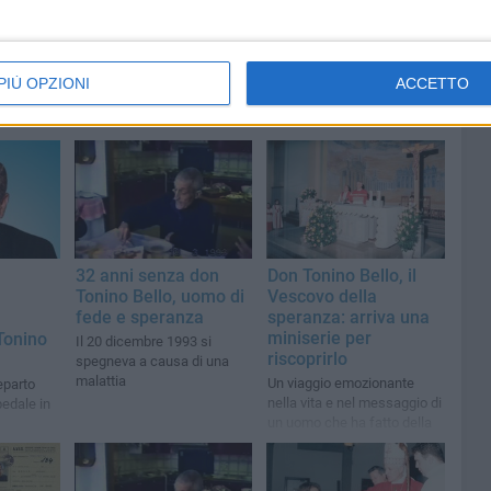
PIÙ OPZIONI
ACCETTO
32 anni senza don
Don Tonino Bello, il
Tonino Bello, uomo di
Vescovo della
a
fede e speranza
speranza: arriva una
miniserie per
Tonino
Il 20 dicembre 1993 si
riscoprirlo
spegneva a causa di una
malattia
Un viaggio emozionante
eparto
nella vita e nel messaggio di
pedale in
un uomo che ha fatto della
fede un impegno concreto
per gli ultimi