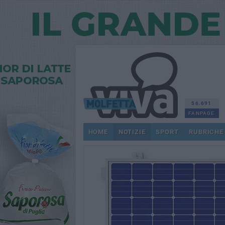
56.691
FANPAGE
HOME
NOTIZIE
SPORT
RUBRICHE