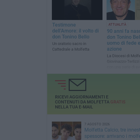
Testimone
ATTUALITÀ
dell’Amore: il volto di
90 anni fa nas
don Tonino Bello
don Tonino Bel
uomo di fede e
Un oratorio sacro in
azione
Cattedrale a Molfetta
La Diocesi di Molf
Giovinazzo-Terlizzi 
con una serie di ev
RICEVI AGGIORNAMENTI E
CONTENUTI DA MOLFETTA
GRATIS
NELLA TUA E-MAIL
7 AGOSTO 2026
Molfetta Calcio, tre innest
spessore: arrivano i molfe