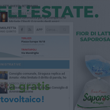
Ù LETTI QUESTA SETTIMANA
MERCOLEDÌ 5 AGOSTO
Molfetta commossa per la scomparsa di
Michele Cilardi: il ricordo degli amici
A
MOLFETTA
GIOVEDÌ 6 AGOSTO
APP
Marittimo molfettese muore a bordo di un
NIO QUINTO
peschereccio al largo del Gargano
SABATO 1 AGOSTO
La MTM Molfetta cerca autisti e
accompagnatori per gli scuolabus:
blicato il bando
GIOVEDÌ 6 AGOSTO
Molfetta piange Marta Maria Pisani, ultima
maestra della sartoria molfettese
INISTRATIVE
SABATO 1 AGOSTO
Consiglio comunale, Siragusa replica ad
Amato: «Mai limitato il diritto di parola, ho
to rispettare il regolamento»
MERCOLEDÌ 5 AGOSTO
Multiservizi, nominato il nuovo Consiglio di
Amministrazione