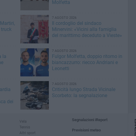
Molfetta
7 AGOSTO 2026
artiri,
Il cordoglio del sindaco
 truck
Minervini: «Vicini alla famiglia
del marittimo deceduto a Vieste»
7 AGOSTO 2026
a la
Fulgor Molfetta, doppio ritorno in
he
biancazzurro: riecco Andriani e
Leonetti
7 AGOSTO 2026
ardia
Criticità lungo Strada Vicinale
Scorbeto: la segnalazione
sca dei
Segnalazioni iReport
Vela
Tennis
Previsioni meteo
Altri sport