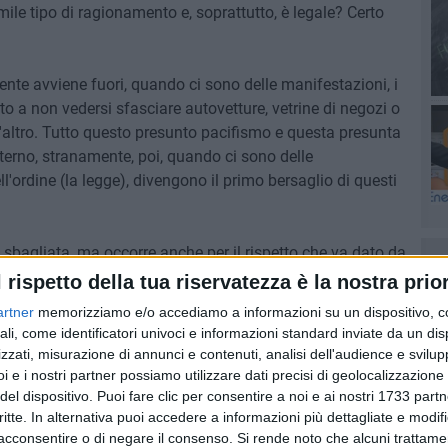
mile tipo di ragionamento e, soprattutto, è legale? Certo
ente avviene fuori, quando ci sono delle manifestazioni, i
to a non vedersi sfasciare autovetture, vetrine di negozi o
t'altro. Tutto questo presunto pacifismo e questa presunta
nterno, stranamente, poi, quando ci sono delle
l'ordine (la legge), divengono il primo bersaglio di questi
sbagliata, ma occorre anche per il rispetto che va dato da
dini che pagano le tasse, che questi centri vengano
l rispetto della tua riservatezza è la nostra prior
eviti all'interno la possibilità di spaccio soprattutto delle
artner
memorizziamo e/o accediamo a informazioni su un dispositivo, c
ntrollo periodico, sarebbe auspicabile anche a Molfetta,
ali, come identificatori univoci e informazioni standard inviate da un di
opinione che vi siano zone franche all'interno delle quali
zzati, misurazione di annunci e contenuti, analisi dell'audience e svilupp
ono.
i e i nostri partner possiamo utilizzare dati precisi di geolocalizzazione 
del dispositivo. Puoi fare clic per consentire a noi e ai nostri 1733 partn
critte. In alternativa puoi accedere a informazioni più dettagliate e modif
 - Centri Sociali
Canale25
4 MINUTI
SOCIAL VIDEO
acconsentire o di negare il consenso.
Si rende noto che alcuni trattamen