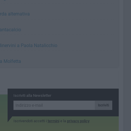
urda alternativa
 Fantacalcio
Minervini a Paola Natalicchio
a Molfetta
Iscriviti alla Newsletter
Iscriviti
Iscrivendoti accetti i
termini
e la
privacy policy