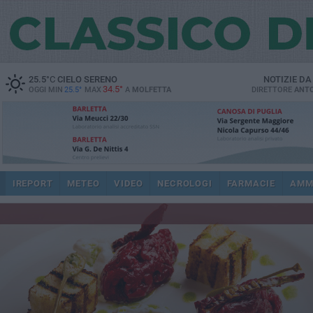
25.5
°C
CIELO SERENO
NOTIZIE D
34.5°
OGGI MIN
25.5°
MAX
A
MOLFETTA
DIRETTORE
ANTO
IREPORT
METEO
VIDEO
NECROLOGI
FARMACIE
AMM