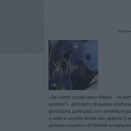
Powere
«Se i centri sociali sono illegali – la d
esistere?». All'interno di queste struttur
giudiziaria, purtroppo, non smentisce qu
a volte si assiste anche allo spaccio (Le
giovane assuntori di hashish e marijuana