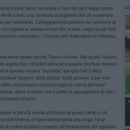
o autorizzate, bensì occupate e fuori da ogni legge, come
a Roth a Bari, una struttura autogestita dal 26 novembre
 per cambiare). L'atteggiamento politico nei confronti di
a non vigano le stesse norme che, invece, valgono per tutti
sinistre li coccolano, i Comuni retti dalle destre li tollerano,
e tenuti aperti perché "fanno cultura". Ma quale "cultura"
elle regole che i cittadini estranei a queste strutture devono
e in questa materia "incombe" sempre l'art.3 della
trutture "tolgono dalla strada" molti giovani, è pur vero
al fatto che possano violare meglio le norme del buon
uttura, allora è chiaro che il patto di uguaglianza di tutti i
abilmente infranto.
no le attività svolte all'interno di questi centri e chi
ze dell'Ordine) si tiene debitamente alla larga, forse
i di ordine pubblico rispetto all'imposizione del rigoroso