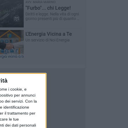
AVV. MARIA MARINO
"Furbo"... chi Legge!
Diritti e legge. Nella vita di ogni
giorno presenti più di quanto si
possa pensare.
L'Energia Vicina a Te
Un servizio di Noi Energia
ità
ome i cookie, e
spositivo per annunci
o dei servizi.
Con la
e identificazione
er il trattamento per
icare le tue
ti dei dati personali