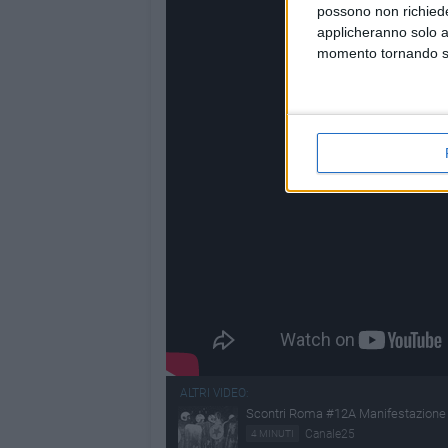
possono non richieder
applicheranno solo a
momento tornando su 
ALTRI VIDEO:
Scontri Roma #12A Manifestazione 12
Canale25
4 MINUTI