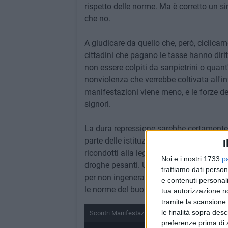
rispetto delle norme. Ma è corretto un si
che no.
A giudicare da quello che, però, ciclicam
cittadini che pagano le tasse hanno dirit
non essere colpiti da sanpietrini o quan
nonviolenza che verrebbe coltivata all'i
manifestazioni viene meno, e le forze del
signori.
La dura repressione sarebbe certamente 
parte delle istituzioni a tutti quei citta
I
ricondotti alla legalità e, soprattutto, si 
Noi e i nostri 1733
p
droghe pesanti. Una qualche forma di co
trattiamo dati person
per non ingenerare l'idea nella pubblica 
e contenuti personali
le norme del buon vivere civile, non valg
tua autorizzazione no
tramite la scansione 
le finalità sopra des
Scontri Manifestazione Roma 12 Aprile 2013 #12A
preferenze prima di 