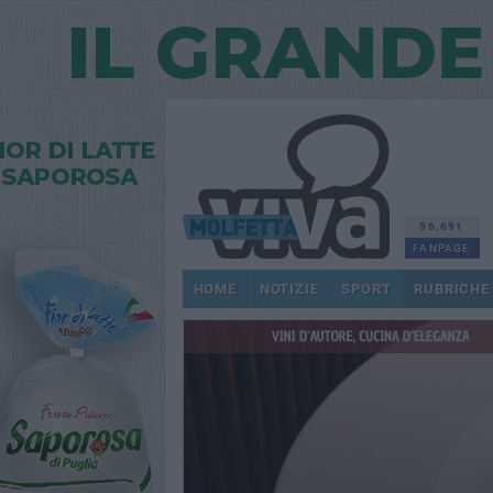
56.691
FANPAGE
HOME
NOTIZIE
SPORT
RUBRICHE