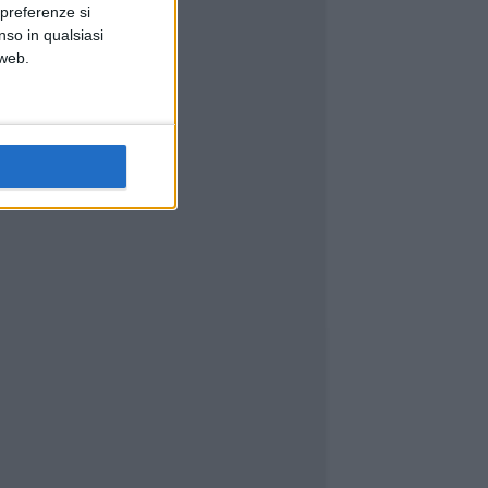
 preferenze si
nso in qualsiasi
 web.