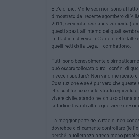
E c'è di più. Molte sedi non sono affatt
dimostrato dal recente sgombero di Vill
2011, occupata però abusivamente (tanto
questi spazi, all'interno dei quali sembr
i cittadini è diverso: i Comuni retti dalle 
quelli retti dalla Lega, li combattono.
Tutti sono benevolmente e simpaticament
può essere tollerata oltre i confini di qu
invece rispettare? Non va dimenticato ch
Costituzione e se è pur vero che queste s
che se il togliere dalla strada equivale 
vivere civile, stando nel chiuso di una str
cittadini davanti alla legge viene inesor
La maggior parte dei cittadini non conosco
dovrebbe ciclicamente controllare (le For
perché la tolleranza arreca meno problem