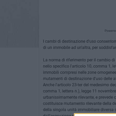
Powere
I cambi di destinazione d'uso consent
di un immobile ad un'altra, per soddisfa
La norma di riferimento per il cambio di
nello specifico l'articolo 10, comma 1, l
immobili compresi nelle zone omogenee A,
mutamenti di destinazione d'uso delle 
Anche l'articolo 23-ter del medesimo decr
comma 1, lettera n.), legge 11 novembre
urbanissimamente rilevante, e prevede che
costituisce mutamento rilevante della de
della singola unità immobiliare diversa
dall'esecuzione di opere edilizie, purch