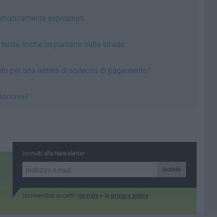
tomaticamente espropriati
lecite anche se puntano sulla strada
 per una lettera di sollecito di pagamento?
utoclave?
Iscriviti alla Newsletter
Iscriviti
Iscrivendoti accetti i
termini
e la
privacy policy