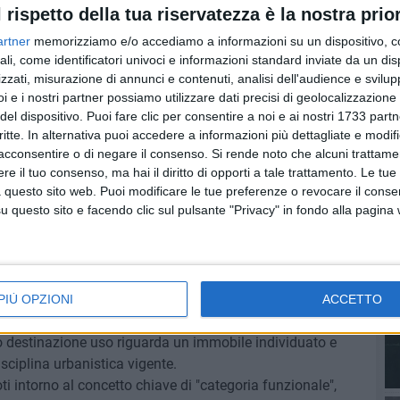
l rispetto della tua riservatezza è la nostra prior
a diversa categoria funzionale.
artner
memorizziamo e/o accediamo a informazioni su un dispositivo, c
ali, come identificatori univoci e informazioni standard inviate da un di
 di una unità immobiliare, è quella prevalente in termini di
zzati, misurazione di annunci e contenuti, analisi dell'audience e svilupp
i e i nostri partner possiamo utilizzare dati precisi di geolocalizzazione 
del dispositivo. Puoi fare clic per consentire a noi e ai nostri 1733 partn
il cambio destinazione uso di un fabbricato ha per effetto
critte. In alternativa puoi accedere a informazioni più dettagliate e modif
acconsentire o di negare il consenso.
Si rende noto che alcuni trattamen
te autonoma dal punto di vista urbanistico ad un'altra e
e il tuo consenso, ma hai il diritto di opporti a tale trattamento. Le tue
stico, con la precisazione che lo stesso a volte avviene
 questo sito web. Puoi modificare le tue preferenze o revocare il conse
questo sito e facendo clic sul pulsante "Privacy" in fondo alla pagina
o del mero mutamento d'uso dell'immobile, altre volte si
le opere in assenza delle quali l'immobile non può
rapasso da una categoria funzionalmente autonoma dal
PIÙ OPZIONI
ACCETTO
bio destinazione uso riguarda un immobile individuato e
isciplina urbanistica vigente.
ti intorno al concetto chiave di "categoria funzionale",