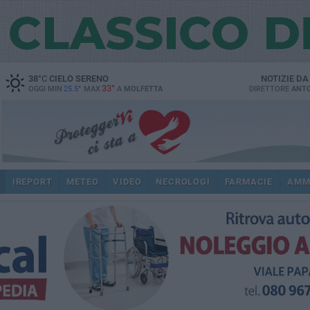
38
°C
CIELO SERENO
NOTIZIE D
33°
OGGI MIN
25.5°
MAX
A
MOLFETTA
DIRETTORE
ANTO
IREPORT
METEO
VIDEO
NECROLOGI
FARMACIE
AMM