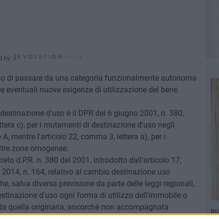
d by
ono di passare da una categoria funzionalmente autonoma
re eventuali nuove esigenze di utilizzazione del bene.
 destinazione d'uso è il DPR del 6 giugno 2001, n. 380,
ettera c), per i mutamenti di destinazione d'uso negli
 mentre l'articolo 22, comma 3, lettera a), per i
altre zone omogenee.
eto d.P.R. n. 380 del 2001, introdotto dall'articolo 17,
 2014, n. 164, relativo al cambio destinazione uso
, salva diversa previsione da parte delle leggi regionali,
stinazione d'uso ogni forma di utilizzo dell'immobile o
 da quella originaria, ancorché non accompagnata
RU
é tale da comportare l'assegnazione dell'immobile o