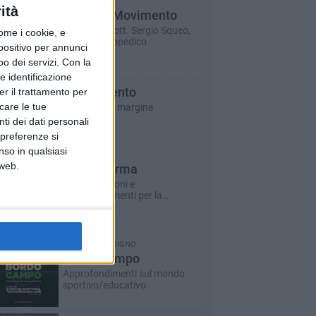
ità
Salute e Movimento
A cura del dott. Sergio Squeo,
ome i cookie, e
Tecnico Ortopedico
spositivo per annunci
o dei servizi.
Con la
e identificazione
Il Commento
er il trattamento per
icare le tue
Riflessioni a margine
ti dei dati personali
 preferenze si
nso in qualsiasi
 web.
ASM informa
Comunicazioni e
approfondimenti per la
cittadinanza
DANILO SCARDIGNO
Bordo Campo
Approfondimenti sul mondo
sportivo/educativo