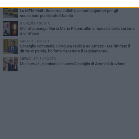
SABATO 1 AGOSTO
La MTM Molfetta cerca autisti e accompagnatori per gli
scuolabus: pubblicato il bando
GIOVEDÌ 6 AGOSTO
Molfetta piange Marta Maria Pisani, ultima maestra della sartoria
molfettese
SABATO 1 AGOSTO
Consiglio comunale, Siragusa replica ad Amato: «Mai limitato il
diritto di parola, ho fatto rispettare il regolamento»
MERCOLEDÌ 5 AGOSTO
Multiservizi, nominato il nuovo Consiglio di Amministrazione