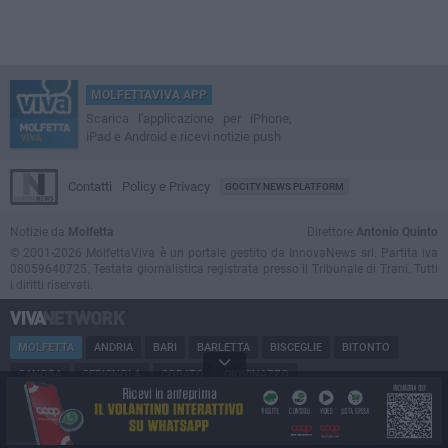
MOLFETTAVIVA APP
Scarica l'applicazione per iPhone,
iPad e Android e ricevi notizie push
Contatti
Policy e Privacy
GOCITY NEWS PLATFORM
Notizie da
Molfetta
Direttore
Antonio Quinto
© 2001-2026 MolfettaViva è un portale gestito da InnovaNews srl. Partita iva
08059640725. Testata giornalistica registrata presso il Tribunale di Trani. Tutti
i diritti riservati.
MOLFETTA
ANDRIA
BARI
BARLETTA
BISCEGLIE
BITONTO
CANOSA
CERIGNOLA
CORATO
GIOVINAZZO
MARGHERITA DI SAVOIA
MINERVINO
MODUGNO
PUGLIA
RUVO
SAN FERDINANDO
SPINAZZOLA
TERLIZZI
TRANI
TRINITAPOLI