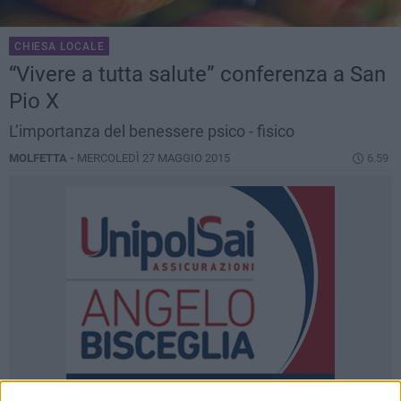
CHIESA LOCALE
“Vivere a tutta salute” conferenza a San
Pio X
L’importanza del benessere psico - fisico
MOLFETTA -
MERCOLEDÌ 27 MAGGIO 2015
6.59