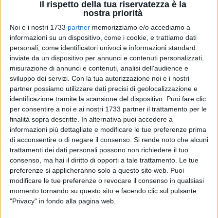
Il rispetto della tua riservatezza è la
nostra priorità
A cura di
Noi e i nostri 1733
partner
memorizziamo e/o accediamo a
PAOLA COPERTINO
informazioni su un dispositivo, come i cookie, e trattiamo dati
personali, come identificatori univoci e informazioni standard
inviate da un dispositivo per annunci e contenuti personalizzati,
misurazione di annunci e contenuti, analisi dell'audience e
Il mangiare sano è uno dei temi portanti dell'Expo 2015 e,
sviluppo dei servizi.
Con la tua autorizzazione noi e i nostri
proprio per questo, è stato scelto come argomento portante
partner possiamo utilizzare dati precisi di geolocalizzazione e
della conferenza: "Vivere a tutta salute" che si terrà il
identificazione tramite la scansione del dispositivo. Puoi fare clic
prossimo venerdì 29 maggio alle ore 18,30 nel Salone della
per consentire a noi e ai nostri 1733 partner il trattamento per le
Parrocchia San Pio X di Molfetta.
finalità sopra descritte. In alternativa puoi accedere a
informazioni più dettagliate e modificare le tue preferenze prima
di acconsentire o di negare il consenso.
Si rende noto che alcuni
L'incontro vedrà in qualità di relatori il dott. Natalino Petti
trattamenti dei dati personali possono non richiedere il tuo
esperto in Psicologia Clinica, della Salute e in Naturopatia e
consenso, ma hai il diritto di opporti a tale trattamento. Le tue
Pino Africano, presidente dell'Associazione
preferenze si applicheranno solo a questo sito web. Puoi
"LaSaluteMelaMangio",naturopata ed esperto in Tecnologie
modificare le tue preferenze o revocare il consenso in qualsiasi
ed Educazione Alimentare.
momento tornando su questo sito e facendo clic sul pulsante
"Privacy" in fondo alla pagina web.
A volere fortemente questo appuntamento il parroco don