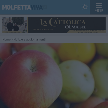
MENU
Home
Notizie e aggiornamenti