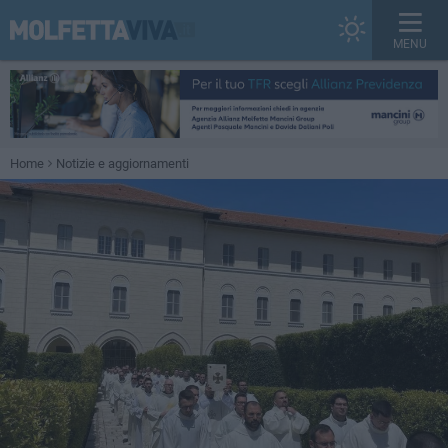
MENU
Home
Notizie e aggiornamenti