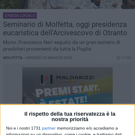
CHIESA LOCALE
Seminario di Molfetta, oggi presidenza
eucaristica dell'Arcivescovo di Otranto
Mons. Francesco Neri seguito da un gran numero di
presbiteri provenienti da tutta la Puglia
MOLFETTA -
VENERDÌ 24 MAGGIO 2024
17.05
Il rispetto della tua riservatezza è la
nostra priorità
Noi e i nostri 1731
partner
memorizziamo e/o accediamo a
informazioni su un dispositivo, come i cookie, e trattiamo dati