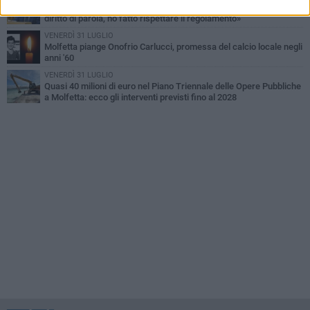
Consiglio comunale, Siragusa replica ad Amato: «Mai limitato il
diritto di parola, ho fatto rispettare il regolamento»
VENERDÌ 31 LUGLIO
Molfetta piange Onofrio Carlucci, promessa del calcio locale negli
anni '60
VENERDÌ 31 LUGLIO
Quasi 40 milioni di euro nel Piano Triennale delle Opere Pubbliche
a Molfetta: ecco gli interventi previsti fino al 2028