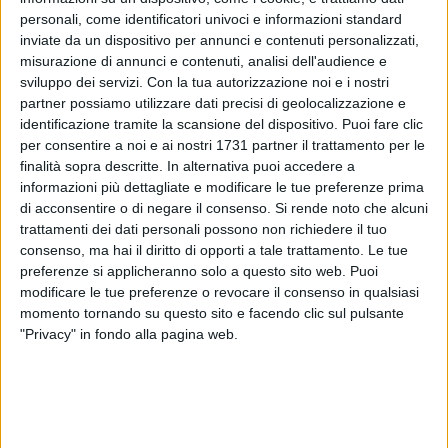
personali, come identificatori univoci e informazioni standard
inviate da un dispositivo per annunci e contenuti personalizzati,
misurazione di annunci e contenuti, analisi dell'audience e
12
sviluppo dei servizi.
Con la tua autorizzazione noi e i nostri
partner possiamo utilizzare dati precisi di geolocalizzazione e
identificazione tramite la scansione del dispositivo. Puoi fare clic
Alla presenza di numerosi presbiteri giunti da ogni parte
per consentire a noi e ai nostri 1731 partner il trattamento per le
finalità sopra descritte. In alternativa puoi accedere a
della Puglia, si è tenuta la presidenza eucaristica di Mons.
informazioni più dettagliate e modificare le tue preferenze prima
Francesco Neri, Arcivescovo di Otranto, presso il Seminario
di acconsentire o di negare il consenso.
Si rende noto che alcuni
regionale di Molfetta.
trattamenti dei dati personali possono non richiedere il tuo
consenso, ma hai il diritto di opporti a tale trattamento. Le tue
"Abbiamo innalzato la nostra lode e il nostro ringraziamento
preferenze si applicheranno solo a questo sito web. Puoi
al Padre celeste, datore di ogni bene, invocando la Vergine
modificare le tue preferenze o revocare il consenso in qualsiasi
Santa perché continui ad accompagnare il cammino della
momento tornando su questo sito e facendo clic sul pulsante
"Privacy" in fondo alla pagina web.
nostra comunità e il ministero dei presbiteri di Puglia che si
sono formati nel nostro Seminario" recita la breve nota
pubblicata sui canali istituzionali.
Monsignor Neri ha 64 anni, è nato a Catanzaro e ha emesso