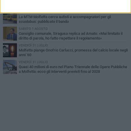
TARI 2026, il Sindaco anticipa gli aumenti: «Bonus e sconti per
limitare l'impatto sulle famiglie»
SABATO 1 AGOSTO
La MTM Molfetta cerca autisti e accompagnatori per gli
scuolabus: pubblicato il bando
SABATO 1 AGOSTO
Consiglio comunale, Siragusa replica ad Amato: «Mai limitato il
diritto di parola, ho fatto rispettare il regolamento»
VENERDÌ 31 LUGLIO
Molfetta piange Onofrio Carlucci, promessa del calcio locale negli
anni '60
VENERDÌ 31 LUGLIO
Quasi 40 milioni di euro nel Piano Triennale delle Opere Pubbliche
a Molfetta: ecco gli interventi previsti fino al 2028