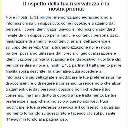
Il rispetto della tua riservatezza è la
nostra priorità
Noi e i nostri 1731
partner
memorizziamo e/o accediamo a
informazioni su un dispositivo, come i cookie, e trattiamo dati
personali, come identificatori univoci e informazioni standard
inviate da un dispositivo per annunci e contenuti personalizzati,
Dando attuazione a quanto statuito al paragrafo Fase 4
misurazione di annunci e contenuti, analisi dell'audience e
sviluppo dei servizi.
Con la tua autorizzazione noi e i nostri
dell'Art. 6 - dell'Avviso pubblico "Prossimo Negozio", il
partner possiamo utilizzare dati precisi di geolocalizzazione e
Comune di Molfetta ha approvato le proposte progettuali
identificazione tramite la scansione del dispositivo. Puoi fare clic
ammesse e conseguente finanziamento delle stesse: i nomi
per consentire a noi e ai nostri 1731 partner il trattamento per le
sono consultabili in allegato a questo articolo.
finalità sopra descritte. In alternativa puoi accedere a
informazioni più dettagliate e modificare le tue preferenze prima
L'intervento è sostenuto dalla Regione Puglia, che ha
di acconsentire o di negare il consenso.
Si rende noto che alcuni
stanziato 300mila euro, a cui si aggiunge un
trattamenti dei dati personali possono non richiedere il tuo
consenso, ma hai il diritto di opporti a tale trattamento. Le tue
cofinanziamento comunale di 20 mila euro, per un totale di
preferenze si applicheranno solo a questo sito web. Puoi
320mila euro destinati a nuove aperture. L'obiettivo è
modificare le tue preferenze o revocare il consenso in qualsiasi
sostenere concretamente chi vuole avviare un'attività
momento tornando su questo sito e facendo clic sul pulsante
economica, offrendo contributi a fondo perduto che possono
"Privacy" in fondo alla pagina web.
arrivare fino a 40 mila euro. Prima di definire il progetto,