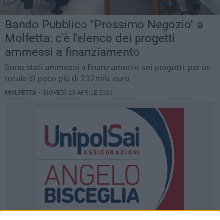
Bando Pubblico "Prossimo Negozio" a
Molfetta: c'è l'elenco dei progetti
ammessi a finanziamento
Sono stati ammessi a finanziamento sei progetti, per un
totale di poco più di 232mila euro
MOLFETTA -
GIOVEDÌ 23 APRILE 2026