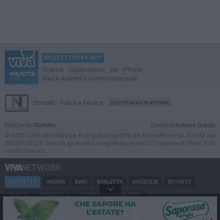
MOLFETTAVIVA APP
Scarica l'applicazione per iPhone,
iPad e Android e ricevi notizie push
Contatti
Policy e Privacy
GOCITY NEWS PLATFORM
Notizie da
Molfetta
Direttore
Antonio Quinto
© 2001-2026 MolfettaViva è un portale gestito da InnovaNews srl. Partita iva
08059640725. Testata giornalistica registrata presso il Tribunale di Trani. Tutti
i diritti riservati.
MOLFETTA
ANDRIA
BARI
BARLETTA
BISCEGLIE
BITONTO
CANOSA
CERIGNOLA
CORATO
GIOVINAZZO
MARGHERITA DI SAVOIA
MINERVINO
MODUGNO
PUGLIA
RUVO