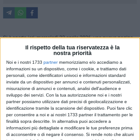
Si è aperta ieri, mercoledì 22 aprile 2026, una nuova pagina
per la diocesi di Molfetta-Ruvo-Giovinazzo-Terlizzi. Con una
Il rispetto della tua riservatezza è la
celebrazione solenne e vissuta in un clima di profonda
nostra priorità
partecipazione, S.E. Mons. Domenico Basile ha iniziato
Noi e i nostri 1733
partner
memorizziamo e/o accediamo a
ufficialmente il suo ministero episcopale. È stato un
informazioni su un dispositivo, come i cookie, e trattiamo dati
momento di autentica accoglienza, in cui il cammino
personali, come identificatori univoci e informazioni standard
inviate da un dispositivo per annunci e contenuti personalizzati,
quotidiano delle città e la preghiera solenne della comunità
misurazione di annunci e contenuti, analisi dell'audience e
si sono stretti attorno alla figura del nuovo Vescovo.
sviluppo dei servizi.
Con la tua autorizzazione noi e i nostri
partner possiamo utilizzare dati precisi di geolocalizzazione e
Il pomeriggio ha avuto il suo prologo nel dialogo con le
identificazione tramite la scansione del dispositivo. Puoi fare clic
autorità civili e militari nella Cattedrale di Molfetta. Mons.
per consentire a noi e ai nostri 1733 partner il trattamento per le
Basile ha esordito manifestando il desiderio di conoscere la
finalità sopra descritte. In alternativa puoi accedere a
sua nuova terra con empatia: «Il mio sguardo su questa terra
informazioni più dettagliate e modificare le tue preferenze prima
di acconsentire o di negare il consenso.
Si rende noto che alcuni
desidera essere contemplativo, capace di scorgere quel