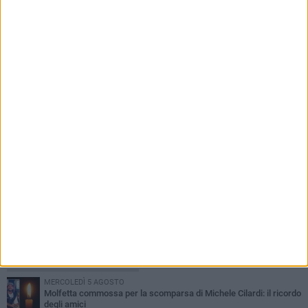
8 AGOSTO 2026
"Estate Sicuri", ad agosto assistenza sanitaria
e servizi di supporto sulle spiagge libere
PIÙ LETTI QUESTA SETTIMANA
MERCOLEDÌ 5 AGOSTO
Molfetta commossa per la scomparsa di Michele Cilardi: il ricordo
degli amici