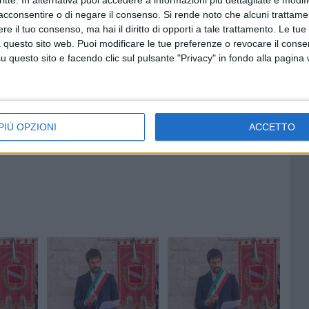
critte. In alternativa puoi accedere a informazioni più dettagliate e modif
acconsentire o di negare il consenso.
Si rende noto che alcuni trattamen
e il tuo consenso, ma hai il diritto di opporti a tale trattamento. Le tue
 questo sito web. Puoi modificare le tue preferenze o revocare il conse
8 AGOSTO 2026
questo sito e facendo clic sul pulsante "Privacy" in fondo alla pagina
 emerge
Le forze di maggioranza: «Con la
 corso e
nomina di Angeletti completata
uturo
la squadra di governo della
città»
PIÙ OPZIONI
ACCETTO