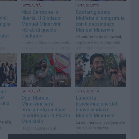
ATTUALITÀ
VITA DI CITTÀ
Nico Centrone in
Confartigianato
ini:
libertà. Il Sindaco
Molfetta si congratula
miglia
Manuel Minervini:
con il neosindaco
«Grati di questo
Manuel Minervini
este»
risultato»
«Il confronto tra istituzioni,
imprese e corpi intermedi
a
Il primo cittadino commenta
potrà rappresentare un
nza
con soddisfazione la notizia
valore aggiunto per costruire
à ai
insieme una Molfetta più
ima
competitiva, attrattiva e
dinamica»
ini
ATTUALITÀ
VITA DI CITTÀ
cia
Oggi Manuel
Lunedì la
a una
Minervini sarà
proclamazione del
r
proclamato sindaco:
nuovo sindaco
la cerimonia in Piazza
Manuel Minervini
Municipio
ne alla
La cerimonia si svolgerà alle
a
ore 18:00 in piazza
Dopo il successo al
Municipio
ballottaggio, si apre una