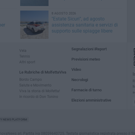
8 AGOSTO 2026
"Estate Sicuri", ad agosto
per
assistenza sanitaria e servizi di
supporto sulle spiagge libere
Segnalazioni iReport
Vela
Tennis
Previsioni meteo
Altri sport
Video
Le Rubriche di MolfettaViva
I
Bordo Campo
Necrologi
R
Salute e Movimento
M
Farmacie di turno
Viva la storia di Molfetta!
a
In ricordo di Don Tonino
Elezioni amministrative
TY NEWS PLATFORM
aNews srl. Partita iva 08059640725. Testata giornalistica registrata presso il Tribuna