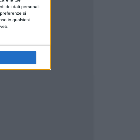
icare le tue
ti dei dati personali
 preferenze si
nso in qualsiasi
 web.