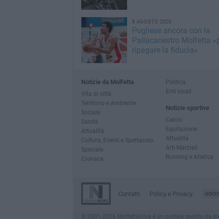
8 AGOSTO 2026
Pugliese ancora con la
Pallacanestro Molfetta «
ripagare la fiducia»
Notizie da Molfetta
Politica
Enti locali
Vita di città
Territorio e Ambiente
Notizie sportive
Sociale
Calcio
Sanità
Equitazione
Attualità
Attualità
Cultura, Eventi e Spettacolo
Arti Marziali
Speciale
Running e Atletica
Cronaca
Contatti
Policy e Privacy
GOCI
© 2001-2026 MolfettaViva è un portale gestito da Innov