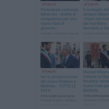
ATTUALITÀ
ATTUALITÀ
Partecipate comunali,
Il cordoglio del
Minervini: «Scelte di
sindaco Minerv
competenza per una
«Vicini alla fa
nuova fase di
del marittimo
governo»
deceduto a Vi
Il sindaco interviene dopo le
Il primo cittadino h
nomine ai vertici di ASM,
espresso la vicina
Multiservizi e MTM:
dell'intera comunit
«Discontinuità con il
familiari della vitt
passato»
Manuel Minerv
ATTUALITÀ
indossa la fas
Ieri la proclamazione
tricolore: inizi
del nuovo Sindaco a
nuova fase pe
Molfetta - TUTTE LE
Molfetta
FOTO
Tanta partecipazio
Primi scatti con la fascia
cerimonia in Piazz
tricolore di primo cittadino
Municipio
per Manuel Minervini