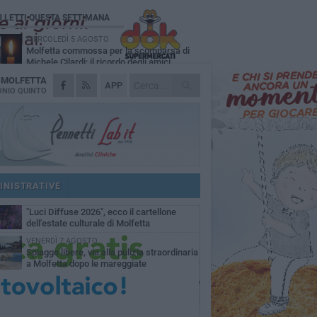
Ù LETTI QUESTA SETTIMANA
MERCOLEDÌ 5 AGOSTO
Molfetta commossa per la scomparsa di
Michele Cilardi: il ricordo degli amici
A
MOLFETTA
GIOVEDÌ 6 AGOSTO
APP
Marittimo molfettese muore a bordo di un
NIO QUINTO
peschereccio al largo del Gargano
GIOVEDÌ 6 AGOSTO
Molfetta piange Marta Maria Pisani, ultima
maestra della sartoria molfettese
MERCOLEDÌ 5 AGOSTO
Multiservizi, nominato il nuovo Consiglio di
Amministrazione
INISTRATIVE
MARTEDÌ 4 AGOSTO
"Luci Diffuse 2026", ecco il cartellone
dell'estate culturale di Molfetta
VENERDÌ 7 AGOSTO
Spiagge libere, via alla pulizia straordinaria
a Molfetta dopo le mareggiate