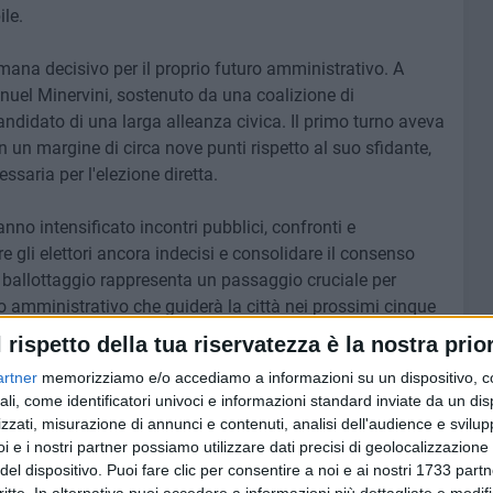
le.
imana decisivo per il proprio futuro amministrativo. A
nuel Minervini, sostenuto da una coalizione di
andidato di una larga alleanza civica. Il primo turno aveva
 un margine di circa nove punti rispetto al suo sfidante,
ssaria per l'elezione diretta.
nno intensificato incontri pubblici, confronti e
e gli elettori ancora indecisi e consolidare il consenso
Il ballottaggio rappresenta un passaggio cruciale per
to amministrativo che guiderà la città nei prossimi cinque
olitico figurano sviluppo urbano, servizi ai cittadini,
l rispetto della tua riservatezza è la nostra prior
alorizzazione delle risorse economiche e culturali del
artner
memorizziamo e/o accediamo a informazioni su un dispositivo, c
ali, come identificatori univoci e informazioni standard inviate da un di
zzati, misurazione di annunci e contenuti, analisi dell'audience e svilupp
le 23 e domani dalle ore 7 alle 15. Al termine delle
i e i nostri partner possiamo utilizzare dati precisi di geolocalizzazione 
l nuovo sindaco della città.
del dispositivo. Puoi fare clic per consentire a noi e ai nostri 1733 partn