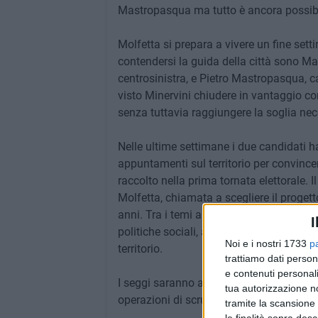
Mastropasqua ma tutto è ancora possibi
Molfetta si prepara a vivere un fine sett
contendersi la guida della città sono Ma
centrosinistra, e Pietro Mastropasqua, c
visto Minervini chiudere in vantaggio con
senza tuttavia raggiungere la soglia nece
Nelle ultime settimane i due candidati ha
appuntamenti sul territorio per convincer
raccolto nella prima tornata elettorale. 
Molfetta, chiamata a scegliere il proget
anni. Tra i temi al centro del confronto p
I
politiche sociali, ambiente, mobilità e v
Noi e i nostri 1733
p
territorio.
trattiamo dati person
e contenuti personali
I seggi saranno aperti oggi dalle ore 7 al
tua autorizzazione no
operazioni di scrutinio sarà proclamato i
tramite la scansione 