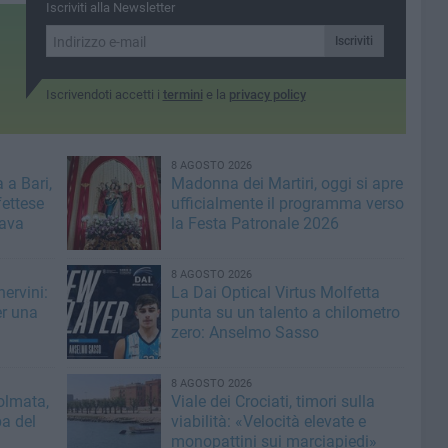
nuova fase amministrativa
Iscriviti alla Newsletter
Iscriviti
Iscrivendoti accetti i
termini
e la
privacy policy
8 AGOSTO 2026
 a Bari,
Madonna dei Martiri, oggi si apre
fettese
ufficialmente il programma verso
rava
la Festa Patronale 2026
8 AGOSTO 2026
ervini:
La Dai Optical Virtus Molfetta
er una
punta su un talento a chilometro
zero: Anselmo Sasso
8 AGOSTO 2026
olmata,
Viale dei Crociati, timori sulla
a del
viabilità: «Velocità elevate e
monopattini sui marciapiedi»