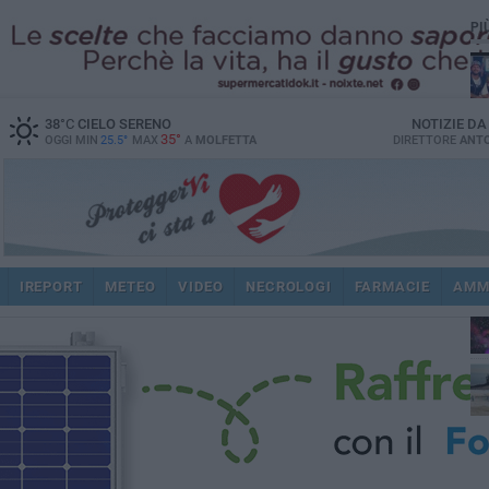
PI
38
°C
CIELO SERENO
NOTIZIE D
35°
OGGI MIN
25.5°
MAX
A
MOLFETTA
DIRETTORE
ANTO
IREPORT
METEO
VIDEO
NECROLOGI
FARMACIE
AMM