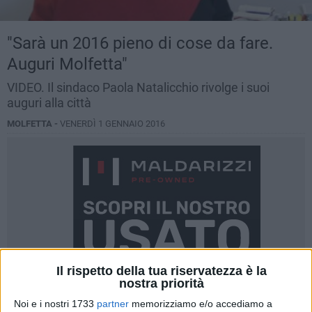
"Sarà un 2016 pieno di cose da fare.
Auguri Molfetta"
VIDEO. Il sindaco Paola Natalicchio rivolge i suoi
auguri alla città
MOLFETTA -
VENERDÌ 1 GENNAIO 2016
Il rispetto della tua riservatezza è la
nostra priorità
Noi e i nostri 1733
partner
memorizziamo e/o accediamo a