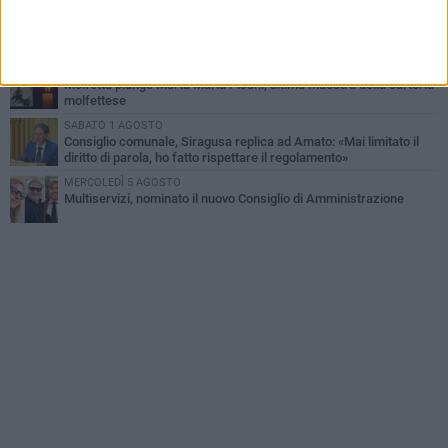
SABATO 1 AGOSTO
La MTM Molfetta cerca autisti e accompagnatori per gli
scuolabus: pubblicato il bando
GIOVEDÌ 6 AGOSTO
Molfetta piange Marta Maria Pisani, ultima maestra della sartoria
molfettese
SABATO 1 AGOSTO
Consiglio comunale, Siragusa replica ad Amato: «Mai limitato il
diritto di parola, ho fatto rispettare il regolamento»
MERCOLEDÌ 5 AGOSTO
Multiservizi, nominato il nuovo Consiglio di Amministrazione