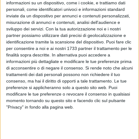
informazioni su un dispositivo, come i cookie, e trattiamo dati
personali, come identificatori univoci e informazioni standard
inviate da un dispositivo per annunci e contenuti personalizzati,
misurazione di annunci e contenuti, analisi dell'audience e
sviluppo dei servizi.
Con la tua autorizzazione noi e i nostri
partner possiamo utilizzare dati precisi di geolocalizzazione e
Sono davvero tanti e ambiziosi gli auspici che il sindaco
identificazione tramite la scansione del dispositivo. Puoi fare clic
Paola Natalicchio
elenca nel suo discorso di fine anno
per consentire a noi e ai nostri 1733 partner il trattamento per le
finalità sopra descritte. In alternativa puoi accedere a
registrato con MolfettaViva. Dai principali temi
informazioni più dettagliate e modificare le tue preferenze prima
amministrativi alla politica, la prima cittadina annuncia le
di acconsentire o di negare il consenso.
Si rende noto che alcuni
opere pubbliche che "toccheremo con mano in questo 2016"
trattamenti dei dati personali possono non richiedere il tuo
e non rinuncia ad augurarsi un "rasserenamento" all'interno
consenso, ma hai il diritto di opporti a tale trattamento. Le tue
della sua "famiglia" politica. Vi proponiamo di seguito il
preferenze si applicheranno solo a questo sito web. Puoi
video.
modificare le tue preferenze o revocare il consenso in qualsiasi
momento tornando su questo sito e facendo clic sul pulsante
"Privacy" in fondo alla pagina web.
Riprese e post produzione:
Mariella Spadavecchia
Gli auguri del Sindaco alla città
Mariella Spadavecchia
2 MINUTI