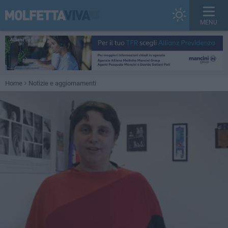
MENU
Home
Notizie e aggiornamenti