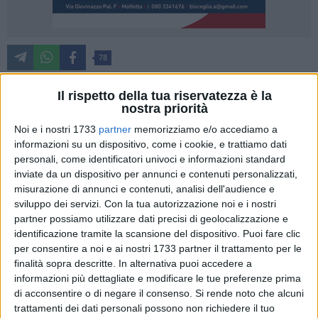
78
Il rispetto della tua riservatezza è la
nostra priorità
Di seguito si riporta la denuncia del Partito Democratico
Noi e i nostri 1733
partner
memorizziamo e/o accediamo a
Molfetta relativo alla mancanza di pubblicazione dei dati del
informazioni su un dispositivo, come i cookie, e trattiamo dati
2025, sulla raccolta differenziata, sul sito dell'osservatorio
personali, come identificatori univoci e informazioni standard
regionale:
inviate da un dispositivo per annunci e contenuti personalizzati,
misurazione di annunci e contenuti, analisi dell'audience e
In questi giorni l'ASM, per voce della
sviluppo dei servizi.
Con la tua autorizzazione noi e i nostri
presidente Adele Claudio, ha diffuso proclami
partner possiamo utilizzare dati precisi di geolocalizzazione e
trionfalistici sui risultati della raccolta
identificazione tramite la scansione del dispositivo. Puoi fare clic
differenziata a Molfetta nei primi mesi del
per consentire a noi e ai nostri 1733 partner il trattamento per le
2025, parlando di "boom" e percentuali da
finalità sopra descritte. In alternativa puoi accedere a
record.
informazioni più dettagliate e modificare le tue preferenze prima
Peccato che ad oggi, sul sito ufficiale
di acconsentire o di negare il consenso.
Si rende noto che alcuni
dell'Osservatorio Regionale Rifiuti Puglia
trattamenti dei dati personali possono non richiedere il tuo