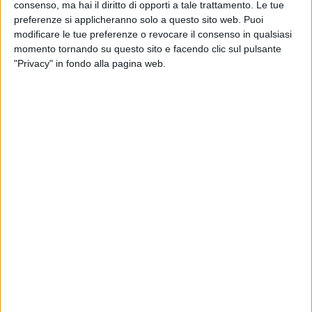
(ORP), i dati di Molfetta per i primi sei mesi
consenso, ma hai il diritto di opporti a tale trattamento. Le tue
del 2025 non siano disponibili, mentre per la
preferenze si applicheranno solo a questo sito web. Puoi
quasi totalità degli altri comuni pugliesi gli
modificare le tue preferenze o revocare il consenso in qualsiasi
stessi sono aggiornati sino a maggio 2025 e
momento tornando su questo sito e facendo clic sul pulsante
sono facilmente verificabili e consultabili.
"Privacy" in fondo alla pagina web.
Ricordiamo che ai sensi dell'art. 8 della legge
regionale n. 8/2018 tutti i Comuni hanno
l'obbligo di inserire i dati della raccolta
differenziata sul portale dell'Osservatorio,
entro e non oltre il giorno 15 del mese
successivo a quello di riferimento (quindi,
entro il 15 febbraio vanno pubblicati i dati di
gennaio, entro il 15 marzo quelli di febbraio,
entro il 15 aprile quelli di marzo, e così via).
La mancata trasmissione o il ritardo nella
comunicazione dei dati mensili sul portale,
per un periodo superiore a 30 giorni, può
produrre, secondo quanto prevede la legge,
conseguenze molto gravi come la non
ammissibilità ai finanziamenti previsti in
materia di gestione dei rifiuti, come chiarito