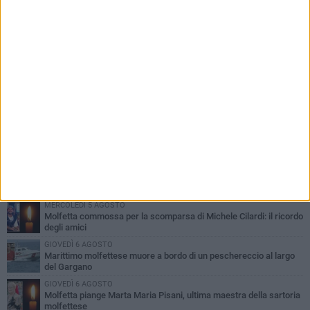
PIÙ LETTI QUESTA SETTIMANA
MERCOLEDÌ 5 AGOSTO
Molfetta commossa per la scomparsa di Michele Cilardi: il ricordo
degli amici
GIOVEDÌ 6 AGOSTO
Marittimo molfettese muore a bordo di un peschereccio al largo
del Gargano
GIOVEDÌ 6 AGOSTO
Molfetta piange Marta Maria Pisani, ultima maestra della sartoria
molfettese