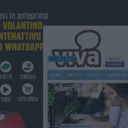
56.691
FANPAGE
HOME
NOTIZIE
SPORT
RUBRICHE