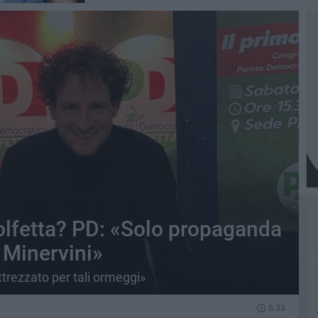
olfetta? PD: «Solo propaganda
 Minervini»
ttrezzato per tali ormeggi»
8.33