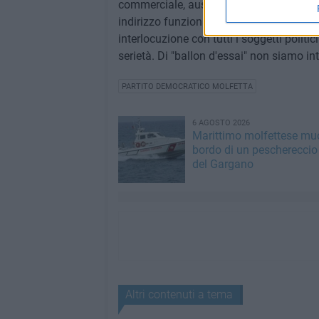
commerciale, auspica una immediata ris
indirizzo funzionale dell'opera, e si dic
interlocuzione con tutti i soggetti politici
serietà. Di "ballon d'essai" non siamo int
PARTITO DEMOCRATICO MOLFETTA
6 AGOSTO 2026
Marittimo molfettese mu
bordo di un peschereccio 
del Gargano
Altri contenuti a tema