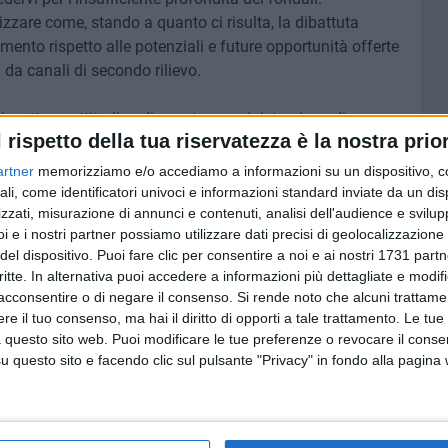
lizzare come, stando a quanto ci risulta, la dibattuta
ento rispetto alle potenziali e future opportunità offerte
 da canali di secondo rilievo.
rrispettosa attitudine di questa amministrazione di
l rispetto della tua riservatezza è la nostra prior
i, a soli scopi propagandistici, con l'obiettivo di creare
attenzione dei cittadini dagli enormi problemi che
artner
memorizziamo e/o accediamo a informazioni su un dispositivo, c
, insicurezza, traffico, mancate manutenzioni...).
ali, come identificatori univoci e informazioni standard inviate da un di
zzati, misurazione di annunci e contenuti, analisi dell'audience e svilupp
i e i nostri partner possiamo utilizzare dati precisi di geolocalizzazione 
a città è costretta a registrare altisonanti dichiarazioni
del dispositivo. Puoi fare clic per consentire a noi e ai nostri 1731 partn
ettesi, i quali sono soliti annunciare in pompa magna
critte. In alternativa puoi accedere a informazioni più dettagliate e modif
di autorevoli operatori economici internazionali,
acconsentire o di negare il consenso.
Si rende noto che alcuni trattamen
iche impraticabili e fuori parametro rispetto al contesto
e il tuo consenso, ma hai il diritto di opporti a tale trattamento. Le tue
uno potrebbe dirci che fine hanno fatto gli investimenti
 questo sito web. Puoi modificare le tue preferenze o revocare il conse
uzione di elicotteri in zona industriale, annunciata in
questo sito e facendo clic sul pulsante "Privacy" in fondo alla pagina
e forti limitazioni tecniche in cui versa il nuovo porto