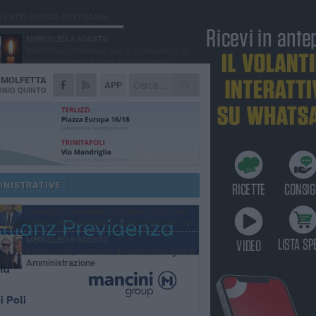
Ù LETTI QUESTA SETTIMANA
MERCOLEDÌ 5 AGOSTO
Molfetta commossa per la scomparsa di
Michele Cilardi: il ricordo degli amici
A
MOLFETTA
GIOVEDÌ 6 AGOSTO
APP
Marittimo molfettese muore a bordo di un
NIO QUINTO
peschereccio al largo del Gargano
SABATO 1 AGOSTO
La MTM Molfetta cerca autisti e
accompagnatori per gli scuolabus:
blicato il bando
GIOVEDÌ 6 AGOSTO
Molfetta piange Marta Maria Pisani, ultima
maestra della sartoria molfettese
INISTRATIVE
SABATO 1 AGOSTO
Consiglio comunale, Siragusa replica ad
Amato: «Mai limitato il diritto di parola, ho
to rispettare il regolamento»
MERCOLEDÌ 5 AGOSTO
Multiservizi, nominato il nuovo Consiglio di
Amministrazione