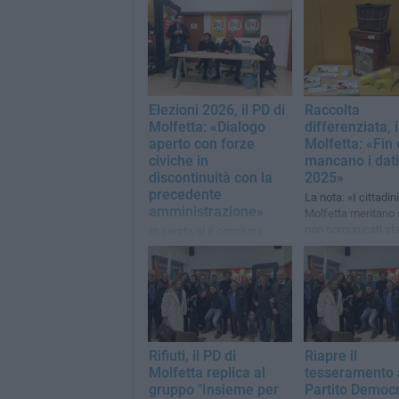
Elezioni 2026, il PD di
Raccolta
Molfetta: «Dialogo
differenziata, 
aperto con forze
Molfetta: «Fin 
civiche in
mancano i dati
discontinuità con la
2025»
precedente
La nota: «I cittadini
amministrazione»
Molfetta meritano 
non comunicati st
In serata si è conclusa
interviste senza ris
l'assemblea degli iscritti al
oggettivi»
circolo cittadino. Rinnovata
la fiducia a D'Amato come
Segretario
Rifiuti, il PD di
Riapre il
Molfetta replica al
tesseramento 
gruppo "Insieme per
Partito Democr