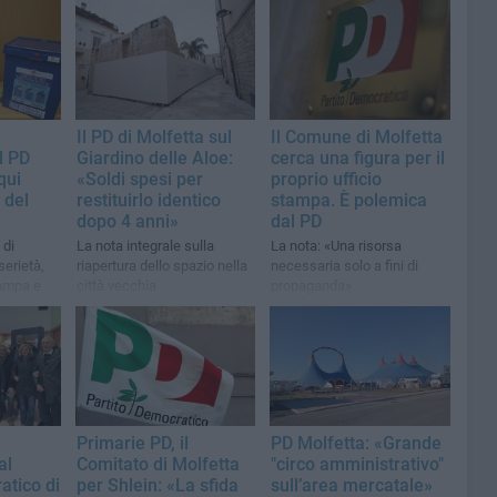
Il PD di Molfetta sul
Il Comune di Molfetta
il PD
Giardino delle Aloe:
cerca una figura per il
qui
«Soldi spesi per
proprio ufficio
 del
restituirlo identico
stampa. È polemica
dopo 4 anni»
dal PD
 di
La nota integrale sulla
La nota: «Una risorsa
serietà,
riapertura dello spazio nella
necessaria solo a fini di
ampa e
città vecchia
propaganda»
contri
Primarie PD, il
PD Molfetta: «Grande
al
Comitato di Molfetta
"circo amministrativo"
atico di
per Shlein: «La sfida
sull’area mercatale»