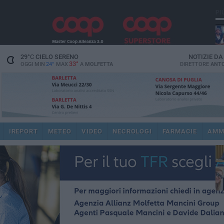
PI
29
°C
CIELO SERENO
NOTIZIE D
33°
OGGI MIN
24°
MAX
A
MOLFETTA
DIRETTORE
ANTO
pub
IREPORT
METEO
VIDEO
NECROLOGI
FARMACIE
AMM
fat