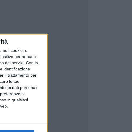
ità
ome i cookie, e
spositivo per annunci
o dei servizi.
Con la
e identificazione
er il trattamento per
icare le tue
ti dei dati personali
 preferenze si
nso in qualsiasi
 web.