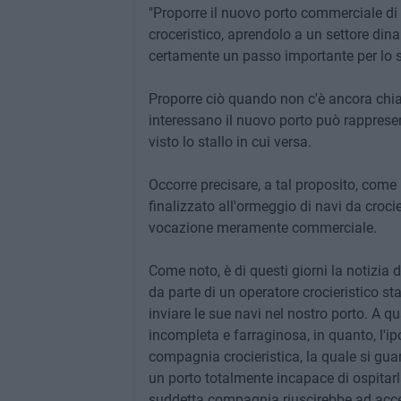
"Proporre il nuovo porto commerciale di 
croceristico, aprendolo a un settore din
certamente un passo importante per lo sv
Proporre ciò quando non c'è ancora chiar
interessano il nuovo porto può rappresen
visto lo stallo in cui versa.
Occorre precisare, a tal proposito, come
finalizzato all'ormeggio di navi da crocier
vocazione meramente commerciale.
Come noto, è di questi giorni la notizia 
da parte di un operatore crocieristico st
inviare le sue navi nel nostro porto. A qu
incompleta e farraginosa, in quanto, l'ipo
compagnia crocieristica, la quale si gua
un porto totalmente incapace di ospitarla
suddetta compagnia riuscirebbe ad accede