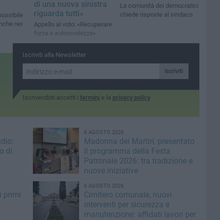
di una nuova sinistra
La comunità dei democratici
riguarda tutti»
chiede risposte al sindaco
possibile
nche nei
Appello al voto: «Recuperare
forza e autorevolezza»
Iscriviti alla Newsletter
Iscriviti
Iscrivendoti accetti i
termini
e la
privacy policy
6 AGOSTO 2026
dio:
Madonna dei Martiri, presentato
o di
il programma della Festa
Patronale 2026: tra tradizione e
nuove iniziative
6 AGOSTO 2026
i primi
Cimitero comunale, nuovi
interventi per sicurezza e
manutenzione: affidati lavori per