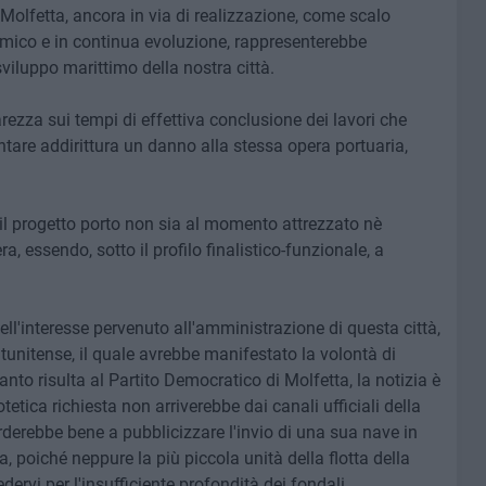
Molfetta, ancora in via di realizzazione, come scalo
amico e in continua evoluzione, rappresenterebbe
iluppo marittimo della nostra città.
ezza sui tempi di effettiva conclusione dei lavori che
tare addirittura un danno alla stessa opera portuaria,
 il progetto porto non sia al momento attrezzato nè
a, essendo, sotto il profilo finalistico-funzionale, a
dell'interesse pervenuto all'amministrazione di questa città,
atunitense, il quale avrebbe manifestato la volontà di
anto risulta al Partito Democratico di Molfetta, la notizia è
tetica richiesta non arriverebbe dai canali ufficiali della
rderebbe bene a pubblicizzare l'invio di una sua nave in
, poiché neppure la più piccola unità della flotta della
rvi per l'insufficiente profondità dei fondali.