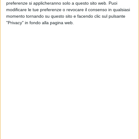
preferenze si applicheranno solo a questo sito web. Puoi
inviata.
modificare le tue preferenze o revocare il consenso in qualsiasi
Si è occupata di pari opportunità e di comunicazione.
momento tornando su questo sito e facendo clic sul pulsante
SEZIONE PROFESSIONI al dottor Marcello Giuseppe
"Privacy" in fondo alla pagina web.
Ciannamea attuale Direttore Prime Time della RAI
Radiotelevisione Italiana, molfettese, laureato in
economia e commercio.
E' consigliere di amministrazione di Rai Pubblicità ed è
stato consigliere di amministrazione di Auditel Srl
nonché di Rai Cinema
SEZIONE ISTITUZIONI al Colonnello della Guardia di
Finanza Valerio Bovenga . Laurea in Giurisprudenza a
Roma Tor Vergata e diploma di Laurea in Scienza della
sicurezza economico finanziaria, attualmente è Capo
ufficio Pianificazione, Programmazione e controllo del
Comando Regionale Puglia della Guardia di Finanza.
SEZIONE CULTURA all'attrice teatrale e formatrice
teatrale Valeria de Santis.
Laureata in lettere all'Università degli Studi di Bari, si è