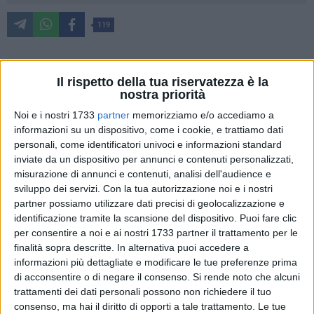
119
Sono stati resi noti, in queste ore, i vincitori nelle quattro
Il rispetto della tua riservatezza è la
nostra priorità
categorie per la XXI edizione del Premio "Leonardo
AZZARITA" dedicato al giornalista molfettese che fu tra i
Noi e i nostri 1733
partner
memorizziamo e/o accediamo a
difensori della libertà di stampa, tra i fondatori dell'Agenzia
informazioni su un dispositivo, come i cookie, e trattiamo dati
personali, come identificatori univoci e informazioni standard
Ansa della quale fu Direttore Generale e direttore del Corriere
inviate da un dispositivo per annunci e contenuti personalizzati,
delle Puglie.
misurazione di annunci e contenuti, analisi dell'audience e
sviluppo dei servizi.
Con la tua autorizzazione noi e i nostri
La commissione, presieduta da Giuseppe Pansini , riunita nei
partner possiamo utilizzare dati precisi di geolocalizzazione e
giorni scorsi, ha formalizzato i vincitori nelle quattro
identificazione tramite la scansione del dispositivo. Puoi fare clic
categorie come segue:
per consentire a noi e ai nostri 1733 partner il trattamento per le
finalità sopra descritte. In alternativa puoi accedere a
SEZIONE GIORNALISTI ITALIANI a Francesca Nocerino,
informazioni più dettagliate e modificare le tue preferenze prima
laureata in sociologia, Vice Direttrice del TG2 della Rai,
di acconsentire o di negare il consenso.
Si rende noto che alcuni
trattamenti dei dati personali possono non richiedere il tuo
nativa di Molfetta ma napoletana di origini.
consenso, ma hai il diritto di opporti a tale trattamento. Le tue
Entrata in Rai nel 1982 è conduttrice del TG2 ed è stata