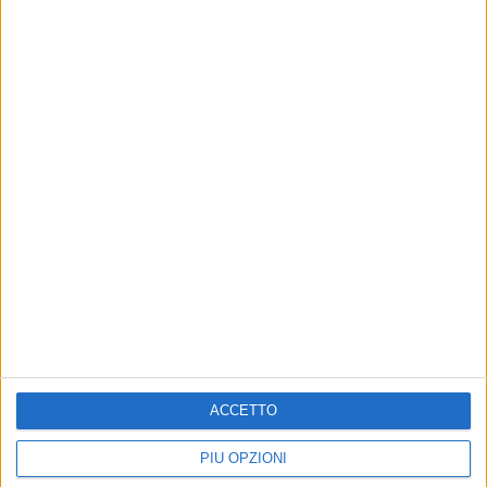
Altri contenuti a tema
ACCETTO
CULTURA, EVENTI E SPETTACOLO
CULTURA, EVENTI E SPETTACOLO
A Molfetta il Premio
Premio Leonardo Azzarita,
Azzarita 2026: storie e
tutto pronto per la 22ª
PIÙ OPZIONI
linguaggi a confronto
edizione