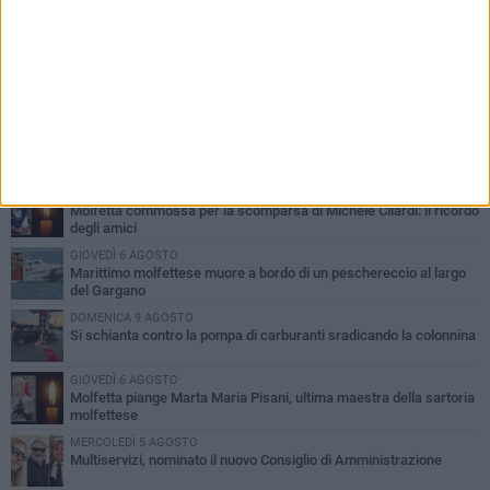
PIÙ LETTI QUESTA SETTIMANA
MERCOLEDÌ 5 AGOSTO
Molfetta commossa per la scomparsa di Michele Cilardi: il ricordo
degli amici
GIOVEDÌ 6 AGOSTO
Marittimo molfettese muore a bordo di un peschereccio al largo
del Gargano
DOMENICA 9 AGOSTO
Si schianta contro la pompa di carburanti sradicando la colonnina
GIOVEDÌ 6 AGOSTO
Molfetta piange Marta Maria Pisani, ultima maestra della sartoria
molfettese
MERCOLEDÌ 5 AGOSTO
Multiservizi, nominato il nuovo Consiglio di Amministrazione