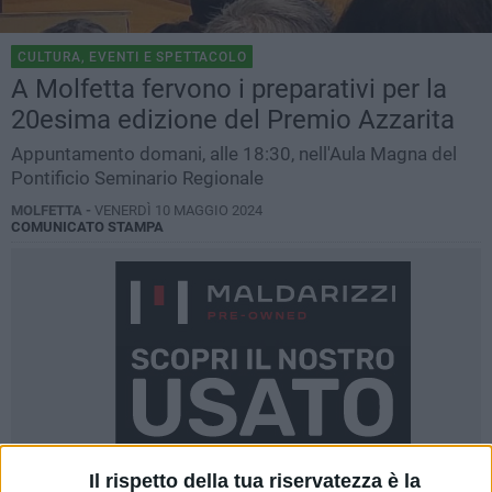
CULTURA, EVENTI E SPETTACOLO
A Molfetta fervono i preparativi per la
20esima edizione del Premio Azzarita
Appuntamento domani, alle 18:30, nell'Aula Magna del
Pontificio Seminario Regionale
MOLFETTA -
VENERDÌ 10 MAGGIO 2024
COMUNICATO STAMPA
Il rispetto della tua riservatezza è la