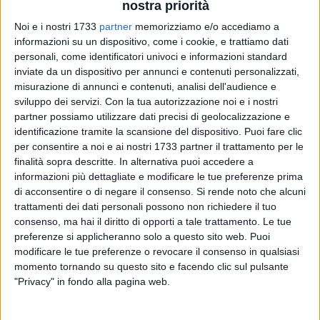
nostra priorità
Noi e i nostri 1733
partner
memorizziamo e/o accediamo a
informazioni su un dispositivo, come i cookie, e trattiamo dati
personali, come identificatori univoci e informazioni standard
2
inviate da un dispositivo per annunci e contenuti personalizzati,
misurazione di annunci e contenuti, analisi dell'audience e
sviluppo dei servizi.
Con la tua autorizzazione noi e i nostri
Fervono i preparativi per la serata conclusiva della
partner possiamo utilizzare dati precisi di geolocalizzazione e
ventesima edizione del
Premio Leonardo Azzarita
che si
identificazione tramite la scansione del dispositivo. Puoi fare clic
per consentire a noi e ai nostri 1733 partner il trattamento per le
terrà domani,
sabato 11 maggio
, alle ore
18.30
, nell'
Aula
finalità sopra descritte. In alternativa puoi accedere a
Magna del Pontificio Seminario Regionale Pio​ XI
.
informazioni più dettagliate e modificare le tue preferenze prima
di acconsentire o di negare il consenso.
Si rende noto che alcuni
I quattro premiati saranno il giornalista Rai
Leonardo Sgura
,
trattamenti dei dati personali possono non richiedere il tuo
il Direttore creativo
Sergio Spaccavento
, la violinista
Maria
consenso, ma hai il diritto di opporti a tale trattamento. Le tue
Teresa Salvemini in arte Molly,
il Sindaco di Lecce
Carlo
preferenze si applicheranno solo a questo sito web. Puoi
Salvemini
. La serata sarà in diretta web con Molfetta Tv
modificare le tue preferenze o revocare il consenso in qualsiasi
momento tornando su questo sito e facendo clic sul pulsante
Tanti gli ospiti della serata, giornalisti, autorità civili, politiche
"Privacy" in fondo alla pagina web.
e militari, ex premiati.