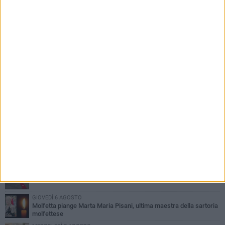
PIÙ LETTI QUESTA SETTIMANA
MERCOLEDÌ 5 AGOSTO
Molfetta commossa per la scomparsa di Michele Cilardi: il ricordo
degli amici
GIOVEDÌ 6 AGOSTO
Marittimo molfettese muore a bordo di un peschereccio al largo
del Gargano
DOMENICA 9 AGOSTO
Si schianta contro la pompa di carburanti sradicando la colonnina
GIOVEDÌ 6 AGOSTO
Molfetta piange Marta Maria Pisani, ultima maestra della sartoria
molfettese