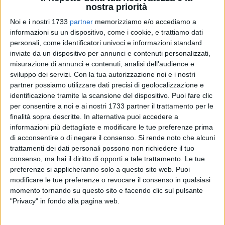
nostra priorità
Noi e i nostri 1733
partner
memorizziamo e/o accediamo a
informazioni su un dispositivo, come i cookie, e trattiamo dati
personali, come identificatori univoci e informazioni standard
inviate da un dispositivo per annunci e contenuti personalizzati,
misurazione di annunci e contenuti, analisi dell'audience e
sviluppo dei servizi.
Con la tua autorizzazione noi e i nostri
L'Associazione Antiracket di Bitonto assieme a tutto il
partner possiamo utilizzare dati precisi di geolocalizzazione e
Coordinamento regionale della F.A.I. organizza per martedì
identificazione tramite la scansione del dispositivo. Puoi fare clic
29 dicembre, con inizio alle ore 10.00, una "Passeggiata
per consentire a noi e ai nostri 1733 partner il trattamento per le
Antiracket" tra le strade e le piazze più significative della
finalità sopra descritte. In alternativa puoi accedere a
città di Bitonto.
informazioni più dettagliate e modificare le tue preferenze prima
di acconsentire o di negare il consenso.
Si rende noto che alcuni
trattamenti dei dati personali possono non richiedere il tuo
All'evento saranno presenti il coordinatore regionale, Cav.
consenso, ma hai il diritto di opporti a tale trattamento. Le tue
Renato de Scisciolo, il commissario dott. Maurizio
preferenze si applicheranno solo a questo sito web. Puoi
Stefanizzi, il sindaco di Bitonto, dott. Michele Abbaticchio,
modificare le tue preferenze o revocare il consenso in qualsiasi
l'assessore alla legalità, dott. Rocco Mangini, le forze
momento tornando su questo sito e facendo clic sul pulsante
dell'ordine rappresentate dal comandante dei Carabinieri di
"Privacy" in fondo alla pagina web.
Molfetta, Cap. Vito Ingrosso, il comandante della Guardia di
Finanza, Luogotenente Mario Perillo, il comandante della