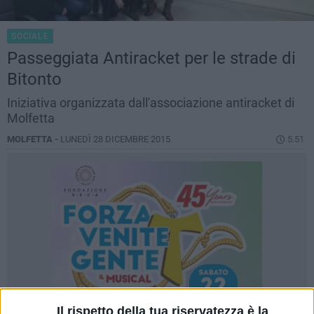
SOCIALE
Passeggiata Antiracket per le strade di
Bitonto
Iniziativa organizzata dall'associazione antiracket di
Molfetta
MOLFETTA -
LUNEDÌ 28 DICEMBRE 2015
5.51
Il rispetto della tua riservatezza è la