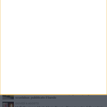
PIÙ LETTI QUESTA SETTIMANA
MERCOLEDÌ 5 AGOSTO
Molfetta commossa per la scomparsa di Michele Cilardi: il ricordo
degli amici
GIOVEDÌ 6 AGOSTO
Marittimo molfettese muore a bordo di un peschereccio al largo
del Gargano
SABATO 1 AGOSTO
La MTM Molfetta cerca autisti e accompagnatori per gli
scuolabus: pubblicato il bando
GIOVEDÌ 6 AGOSTO