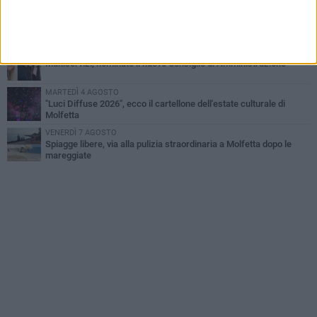
GIOVEDÌ 6 AGOSTO
Molfetta piange Marta Maria Pisani, ultima maestra della sartoria
molfettese
MERCOLEDÌ 5 AGOSTO
Multiservizi, nominato il nuovo Consiglio di Amministrazione
MARTEDÌ 4 AGOSTO
"Luci Diffuse 2026", ecco il cartellone dell'estate culturale di
Molfetta
VENERDÌ 7 AGOSTO
Spiagge libere, via alla pulizia straordinaria a Molfetta dopo le
mareggiate