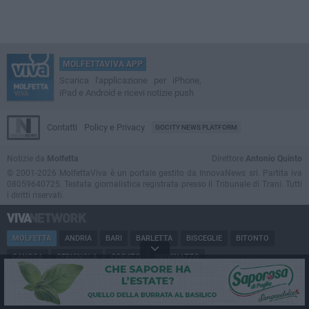
MOLFETTAVIVA APP
Scarica l'applicazione per iPhone,
iPad e Android e ricevi notizie push
Contatti
Policy e Privacy
GOCITY NEWS PLATFORM
Notizie da
Molfetta
Direttore
Antonio Quinto
© 2001-2026 MolfettaViva è un portale gestito da InnovaNews srl. Partita iva
08059640725. Testata giornalistica registrata presso il Tribunale di Trani. Tutti
i diritti riservati.
MOLFETTA
ANDRIA
BARI
BARLETTA
BISCEGLIE
BITONTO
CANOSA
CERIGNOLA
CORATO
GIOVINAZZO
MARGHERITA DI SAVOIA
MINERVINO
MODUGNO
PUGLIA
RUVO
SAN FERDINANDO
SPINAZZOLA
TERLIZZI
TRANI
TRINITAPOLI