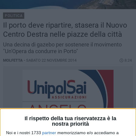
POLITICA
Il porto deve ripartire, stasera il Nuovo
Centro Destra nelle piazze della città
Una decina di gazebo per sostenere il movimento
"Un'Opera da condurre in Porto"
MOLFETTA -
SABATO 22 NOVEMBRE 2014
8.24
Il rispetto della tua riservatezza è la
nostra priorità
Noi e i nostri 1733
partner
memorizziamo e/o accediamo a