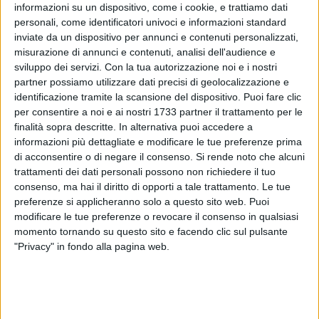
informazioni su un dispositivo, come i cookie, e trattiamo dati
personali, come identificatori univoci e informazioni standard
inviate da un dispositivo per annunci e contenuti personalizzati,
misurazione di annunci e contenuti, analisi dell'audience e
sviluppo dei servizi.
Con la tua autorizzazione noi e i nostri
partner possiamo utilizzare dati precisi di geolocalizzazione e
identificazione tramite la scansione del dispositivo. Puoi fare clic
Una decina di gazebo distribuiti in tutta la città per spiegare
per consentire a noi e ai nostri 1733 partner il trattamento per le
l'importanza del nuovo porto per l'economia di Molfetta e di
finalità sopra descritte. In alternativa puoi accedere a
informazioni più dettagliate e modificare le tue preferenze prima
tutta la Puglia. Questa sera, a partire dalle 18, il Nuovo
di acconsentire o di negare il consenso.
Si rende noto che alcuni
Centro Destra di Molfetta presidierà la città con una
trattamenti dei dati personali possono non richiedere il tuo
iniziativa pubblica pensata per sostenere "Un'Opera da
consenso, ma hai il diritto di opporti a tale trattamento. Le tue
Condurre in Porto", il movimento che si sta battendo per la
preferenze si applicheranno solo a questo sito web. Puoi
ripresa dei lavori del porto e ha come promotori gli
modificare le tue preferenze o revocare il consenso in qualsiasi
imprenditori Vito Totorizzo (Spamat), Enzo Poli (Imola
momento tornando su questo sito e facendo clic sul pulsante
Legno) e il portavoce Enzo Tatulli.
"Privacy" in fondo alla pagina web.
Lunedì prossimo, infatti, avverrà l'atteso incontro tra il
sindaco Paola Natalicchio e i promotori del movimento.
Totorizzo consegnerà al protocollo comunale le oltre 5 mila
firme raccolte per chiedere che il porto venga dissequestrato