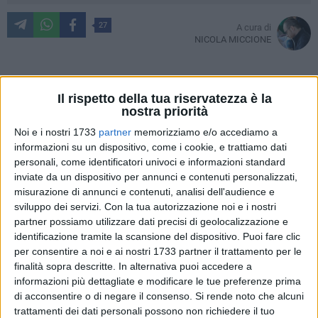
27
A cura di
NICOLA MICCIONE
Il colore del manto erboso è verde intenso. Vivace.
Il rispetto della tua riservatezza è la
nostra priorità
Benedetto Petrone
, giovane militante comunista vittima di
un agguato fascista, rivivrà grazie al calcio. È stato
Noi e i nostri 1733
partner
memorizziamo e/o accediamo a
informazioni su un dispositivo, come i cookie, e trattiamo dati
inaugurato ieri il
campo sportivo di Molfetta
, intitolato
personali, come identificatori univoci e informazioni standard
all'operaio 18enne barese ucciso nel 1977 da un gruppo di
inviate da un dispositivo per annunci e contenuti personalizzati,
militanti del
Movimento Sociale Italiano
.
misurazione di annunci e contenuti, analisi dell'audience e
sviluppo dei servizi.
Con la tua autorizzazione noi e i nostri
A 40 anni da quell'omicidio e dall'enorme mobilitazione
partner possiamo utilizzare dati precisi di geolocalizzazione e
contro il fascismo che ne seguì a Bari, quello che s'affaccia
identificazione tramite la scansione del dispositivo. Puoi fare clic
sul mar Adriatico è il primo campo di calcio intitolato a
per consentire a noi e ai nostri 1733 partner il trattamento per le
finalità sopra descritte. In alternativa puoi accedere a
Benny
ed in cui è stata anche apposta una targa
informazioni più dettagliate e modificare le tue preferenze prima
commemorativa richiesta dalla città di Molfetta, alla
di acconsentire o di negare il consenso.
Si rende noto che alcuni
presenza di
Porzia Petrone
, sorella di
Benedetto
e
trattamenti dei dati personali possono non richiedere il tuo