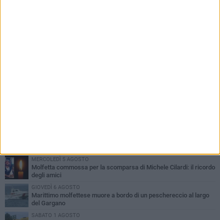
PIÙ LETTI QUESTA SETTIMANA
MERCOLEDÌ 5 AGOSTO
Molfetta commossa per la scomparsa di Michele Cilardi: il ricordo
degli amici
GIOVEDÌ 6 AGOSTO
Marittimo molfettese muore a bordo di un peschereccio al largo
del Gargano
SABATO 1 AGOSTO