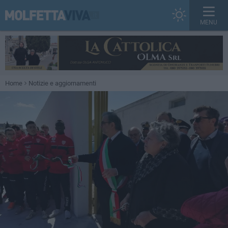
MENU
Home
Notizie e aggiornamenti