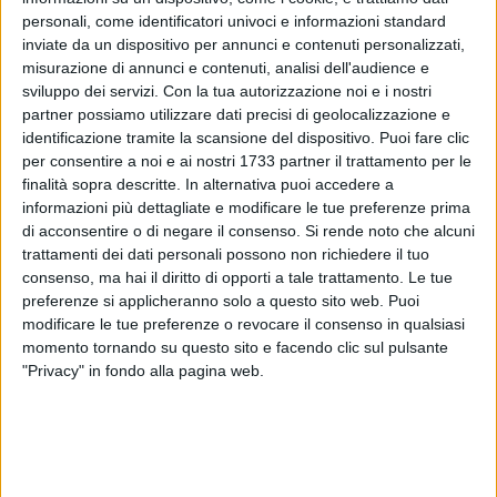
personali, come identificatori univoci e informazioni standard
inviate da un dispositivo per annunci e contenuti personalizzati,
misurazione di annunci e contenuti, analisi dell'audience e
3
sviluppo dei servizi.
Con la tua autorizzazione noi e i nostri
partner possiamo utilizzare dati precisi di geolocalizzazione e
identificazione tramite la scansione del dispositivo. Puoi fare clic
«Quello compiuto ai danni del monumento a Giuseppe Di
per consentire a noi e ai nostri 1733 partner il trattamento per le
finalità sopra descritte. In alternativa puoi accedere a
Vittorio, nella Villa comunale, è un gesto intollerabile
informazioni più dettagliate e modificare le tue preferenze prima
compiuto da soggetti ignoranti e violenti. Ignoranti perché
di acconsentire o di negare il consenso.
Si rende noto che alcuni
non conoscono la nostra storia, le nostre radici, la grandezza
trattamenti dei dati personali possono non richiedere il tuo
di un uomo del sud che si è fatto da solo e si è battuto per la
consenso, ma hai il diritto di opporti a tale trattamento. Le tue
difesa dei diritti dei lavoratori in tutte le sedi tanto da essere
preferenze si applicheranno solo a questo sito web. Puoi
considerato il padre del sindacato; violenti perché non
modificare le tue preferenze o revocare il consenso in qualsiasi
conoscono altro linguaggio che la distruzione e l'offesa
momento tornando su questo sito e facendo clic sul pulsante
"Privacy" in fondo alla pagina web.
verso il bene comune. Vergogna!», così il Sindaco Tommaso
Minervini a poche ore dal danneggiamento subito dal
monumento a Di Vittorio.
«Confido nel fatto che – continua il Primo cittadino - gli