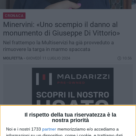
CRONACA
Minervini: «Uno scempio il danno al
monumento di Giuseppe Di Vittorio»
Nel frattempo la Multiservizi ha già provveduto a
rimuovere la targa in marmo spaccata
MOLFETTA -
GIOVEDÌ 11 LUGLIO 2024
10.56
Il rispetto della tua riservatezza è la
nostra priorità
Noi e i nostri 1733
partner
memorizziamo e/o accediamo a
informazioni su un dispositivo, come i cookie, e trattiamo dati