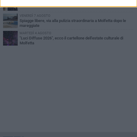
Multiservizi, nominato il nuovo Consiglio di Amministrazione
VENERDÌ 7 AGOSTO
Spiagge libere, via alla pulizia straordinaria a Molfetta dopo le
mareggiate
MARTEDÌ 4 AGOSTO
"Luci Diffuse 2026", ecco il cartellone dell'estate culturale di
Molfetta